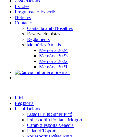
Associacions
Escoles
Programació Esportiva
Noticies
Contacte
Contacta amb Nosaltres
Reserva de pistes
Reglaments
Memòries Anuals
Memòria 2024
Memòria 2023
Memòria 2022
Memòria 2021
Inici
Regidoria
Instal·lacions
Estadi Lluis Suñer Picó
Poliesportiu Fontana Mogort
Camp d’esports Venècia
Palau d’Esports
Poliesportiu Pérez Puig