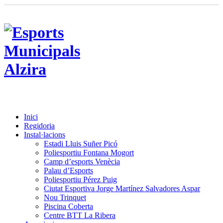
Inici
Regidoria
Instal·lacions
Estadi Lluis Suñer Picó
Poliesportiu Fontana Mogort
Camp d’esports Venècia
Palau d’Esports
Poliesportiu Pérez Puig
Ciutat Esportiva Jorge Martínez Salvadores Aspar
Nou Trinquet
Piscina Coberta
Centre BTT La Ribera