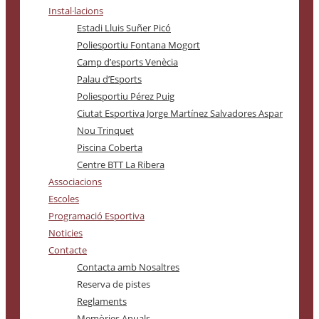
Instal·lacions
Estadi Lluis Suñer Picó
Poliesportiu Fontana Mogort
Camp d’esports Venècia
Palau d’Esports
Poliesportiu Pérez Puig
Ciutat Esportiva Jorge Martínez Salvadores Aspar
Nou Trinquet
Piscina Coberta
Centre BTT La Ribera
Associacions
Escoles
Programació Esportiva
Noticies
Contacte
Contacta amb Nosaltres
Reserva de pistes
Reglaments
Memòries Anuals