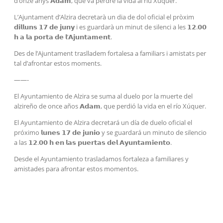
d’onze anys 𝗔𝗱𝗮𝗺, que va perdre la vida al riu Xúquer.
L’Ajuntament d’Alzira decretarà un dia de dol oficial el pròxim
𝗱𝗶𝗹𝗹𝘂𝗻𝘀 𝟭𝟳 𝗱𝗲 𝗷𝘂𝗻𝘆 i es guardarà un minut de silenci a les 𝟭𝟮.𝟬𝟬
𝗵 𝗮 𝗹𝗮 𝗽𝗼𝗿𝘁𝗮 𝗱𝗲 𝗹’𝗔𝗷𝘂𝗻𝘁𝗮𝗺𝗲𝗻𝘁.
Des de l’Ajuntament traslladem fortalesa a familiars i amistats per
tal d’afrontar estos moments.
——-
El Ayuntamiento de Alzira se suma al duelo por la muerte del
alzireño de once años 𝗔𝗱𝗮𝗺, que perdió la vida en el río Xúquer.
El Ayuntamiento de Alzira decretará un día de duelo oficial el
próximo 𝗹𝘂𝗻𝗲𝘀 𝟭𝟳 𝗱𝗲 𝗷𝘂𝗻𝗶𝗼 y se guardará un minuto de silencio
a las 𝟭𝟮.𝟬𝟬 𝗵 𝗲𝗻 𝗹𝗮𝘀 𝗽𝘂𝗲𝗿𝘁𝗮𝘀 𝗱𝗲𝗹 𝗔𝘆𝘂𝗻𝘁𝗮𝗺𝗶𝗲𝗻𝘁𝗼.
Desde el Ayuntamiento trasladamos fortaleza a familiares y
amistades para afrontar estos momentos.