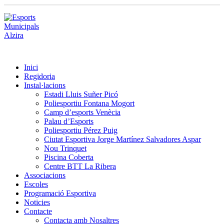
Inici
Regidoria
Instal·lacions
Estadi Lluis Suñer Picó
Poliesportiu Fontana Mogort
Camp d’esports Venècia
Palau d’Esports
Poliesportiu Pérez Puig
Ciutat Esportiva Jorge Martínez Salvadores Aspar
Nou Trinquet
Piscina Coberta
Centre BTT La Ribera
Associacions
Escoles
Programació Esportiva
Noticies
Contacte
Contacta amb Nosaltres