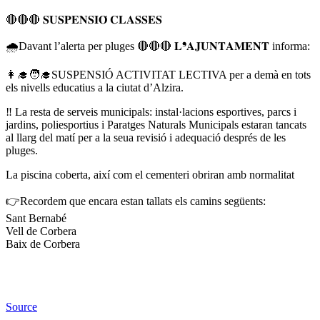
🔴🔴🔴 𝐒𝐔𝐒𝐏𝐄𝐍𝐒𝐈𝐎́ 𝐂𝐋𝐀𝐒𝐒𝐄𝐒
🌧Davant l’alerta per pluges 🔴🔴🔴 𝐋❜𝐀𝐉𝐔𝐍𝐓𝐀𝐌𝐄𝐍𝐓 informa:
👩‍🎓🧑‍🎓SUSPENSIÓ ACTIVITAT LECTIVA per a demà en tots
els nivells educatius a la ciutat d’Alzira.
‼ La resta de serveis municipals: instal·lacions esportives, parcs i
jardins, poliesportius i Paratges Naturals Municipals estaran tancats
al llarg del matí per a la seua revisió i adequació després de les
pluges.
La piscina coberta, així com el cementeri obriran amb normalitat
👉Recordem que encara estan tallats els camins següents:
Sant Bernabé
Vell de Corbera
Baix de Corbera
Source