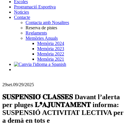
Escoles
Programació Esportiva
Noticies
Contacte
Contacta amb Nosaltres
Reserva de pistes
Reglaments
Memòries Anuals
Memòria 2024
Memòria 2023
Memòria 2022
Memòria 2021
29
set.
09/29/2025
𝐒𝐔𝐒𝐏𝐄𝐍𝐒𝐈𝐎́ 𝐂𝐋𝐀𝐒𝐒𝐄𝐒 Davant l’alerta
per pluges 𝐋❜𝐀𝐉𝐔𝐍𝐓𝐀𝐌𝐄𝐍𝐓 informa:
SUSPENSIÓ ACTIVITAT LECTIVA per
a demà en tots e