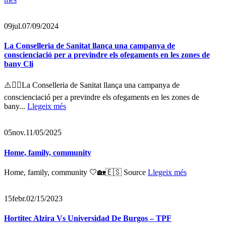
09
jul.
07/09/2024
La Conselleria de Sanitat llança una campanya de
conscienciació per a previndre els ofegaments en les zones de
bany Cli
⚠️🏊‍♀️La Conselleria de Sanitat llança una campanya de
conscienciació per a previndre els ofegaments en les zones de
bany...
Llegeix més
05
nov.
11/05/2025
Home, family, community
Home, family, community 🤍🏡🇪🇸 Source
Llegeix més
15
febr.
02/15/2023
Hortitec Alzira Vs Universidad De Burgos – TPF