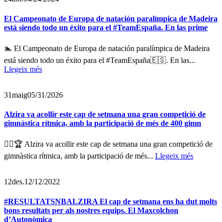
El Campeonato de Europa de natación paralímpica de Madeira
está siendo todo un éxito para el #TeamEspaña. En las prime
🏊 El Campeonato de Europa de natación paralímpica de Madeira
está siendo todo un éxito para el #TeamEspaña🇪🇸. En las...
Llegeix més
31
maig
05/31/2026
Alzira va acollir este cap de setmana una gran competició de
gimnàstica rítmica, amb la participació de més de 400 gimn
🤸‍♀️🏆 Alzira va acollir este cap de setmana una gran competició de
gimnàstica rítmica, amb la participació de més...
Llegeix més
12
des.
12/12/2022
#RESULTATSNBALZIRA El cap de setmana ens ha dut molts
bons resultats per als nostres equips. El Maxcolchon
d’Autonòmica