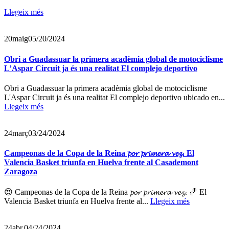
Llegeix més
20
maig
05/20/2024
Obri a Guadassuar la primera acadèmia global de motociclisme
L’Aspar Circuit ja és una realitat El complejo deportivo
Obri a Guadassuar la primera acadèmia global de motociclisme
L'Aspar Circuit ja és una realitat El complejo deportivo ubicado en...
Llegeix més
24
març
03/24/2024
Campeonas de la Copa de la Reina 𝓹𝓸𝓻 𝓹𝓻𝓲𝓶𝓮𝓻𝓪 𝓿𝓮𝔃. El
Valencia Basket triunfa en Huelva frente al Casademont
Zaragoza
😍 Campeonas de la Copa de la Reina 𝓹𝓸𝓻 𝓹𝓻𝓲𝓶𝓮𝓻𝓪 𝓿𝓮𝔃. 🏀 El
Valencia Basket triunfa en Huelva frente al...
Llegeix més
24
abr.
04/24/2024