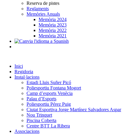
Reserva de pistes
Reglaments
Memòries Anuals
Memòria 2024
Memòria 2023
Memòria 2022
Memòria 2021
Inici
Regidoria
Instal·lacions
Estadi Lluis Suñer Picó
Poliesportiu Fontana Mogort
Camp d’esports Venècia
Palau d’Esports
Poliesportiu Pérez Puig
Ciutat Esportiva Jorge Martínez Salvadores Aspar
Nou Trinquet
Piscina Coberta
Centre BTT La Ribera
Associacions