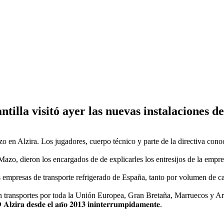
lantilla visitó ayer las nuevas instalaciones
o en Alzira. Los jugadores, cuerpo técnico y parte de la directiva conoc
zo, dieron los encargados de de explicarles los entresijos de la empr
 empresas de transporte refrigerado de España, tanto por volumen de c
 transportes por toda la Unión Europea, Gran Bretaña, Marruecos y Ar
 𝐀𝐥𝐳𝐢𝐫𝐚 𝐝𝐞𝐬𝐝𝐞 𝐞𝐥 𝐚𝐧̃𝐨 𝟐𝟎𝟏𝟑 𝐢𝐧𝐢𝐧𝐭𝐞𝐫𝐫𝐮𝐦𝐩𝐢𝐝𝐚𝐦𝐞𝐧𝐭𝐞.