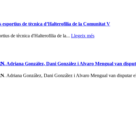
s esportius de tècnica d’Halterofilia de la Comunitat V
tius de tècnica d'Halterofilia de la...
Llegeix més
’𝐇𝐈𝐕𝐄𝐑𝐍. Adriana González, Dani González i Alvaro Mengual van disp
𝐈𝐕𝐄𝐑𝐍. Adriana González, Dani González i Alvaro Mengual van disputa