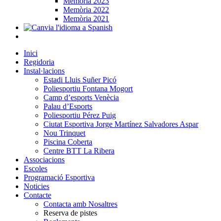
Memòria 2023
Memòria 2022
Memòria 2021
Inici
Regidoria
Instal·lacions
Estadi Lluis Suñer Picó
Poliesportiu Fontana Mogort
Camp d’esports Venècia
Palau d’Esports
Poliesportiu Pérez Puig
Ciutat Esportiva Jorge Martínez Salvadores Aspar
Nou Trinquet
Piscina Coberta
Centre BTT La Ribera
Associacions
Escoles
Programació Esportiva
Noticies
Contacte
Contacta amb Nosaltres
Reserva de pistes