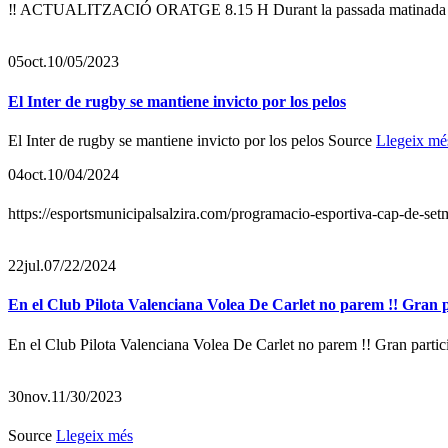
‼ ACTUALITZACIÓ ORATGE 8.15 H Durant la passada matinada hem t
05
oct.
10/05/2023
El Inter de rugby se mantiene invicto por los pelos
El Inter de rugby se mantiene invicto por los pelos Source
Llegeix mé
04
oct.
10/04/2024
https://esportsmunicipalsalzira.com/programacio-esportiva-cap-de-se
22
jul.
07/22/2024
En el Club Pilota Valenciana Volea De Carlet no parem !! Gran pa
En el Club Pilota Valenciana Volea De Carlet no parem !! Gran partici
30
nov.
11/30/2023
Source
Llegeix més