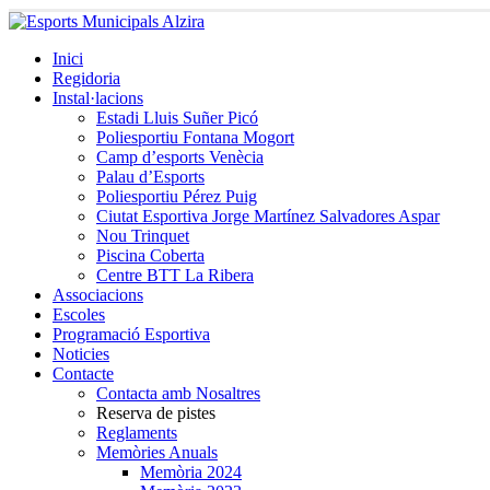
Inici
Regidoria
Instal·lacions
Estadi Lluis Suñer Picó
Poliesportiu Fontana Mogort
Camp d’esports Venècia
Palau d’Esports
Poliesportiu Pérez Puig
Ciutat Esportiva Jorge Martínez Salvadores Aspar
Nou Trinquet
Piscina Coberta
Centre BTT La Ribera
Associacions
Escoles
Programació Esportiva
Noticies
Contacte
Contacta amb Nosaltres
Reserva de pistes
Reglaments
Memòries Anuals
Memòria 2024