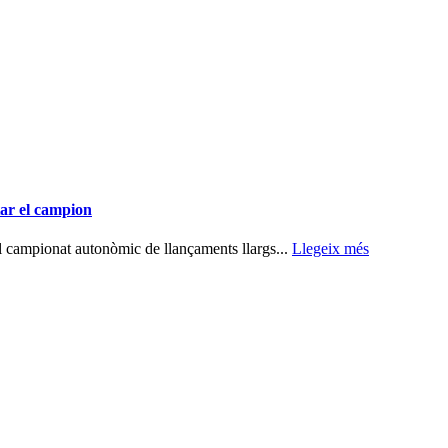
utar el campion
r el campionat autonòmic de llançaments llargs...
Llegeix més