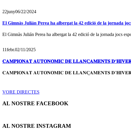
22
juny
06/22/2024
El Gimnàs Julián Perea ha albergat la 42 edició de la jornada joc
El Gimnàs Julián Perea ha albergat la 42 edició de la jornada jocs espor
11
febr.
02/11/2025
𝐂𝐀𝐌𝐏𝐈𝐎𝐍𝐀𝐓 𝐀𝐔𝐓𝐎𝐍𝐎̀𝐌𝐈𝐂 𝐃𝐄 𝐋𝐋𝐀𝐍𝐂̧𝐀𝐌𝐄𝐍𝐓𝐒 𝐃
𝐂𝐀𝐌𝐏𝐈𝐎𝐍𝐀𝐓 𝐀𝐔𝐓𝐎𝐍𝐎̀𝐌𝐈𝐂 𝐃𝐄 𝐋𝐋𝐀𝐍𝐂̧𝐀𝐌𝐄𝐍𝐓𝐒 𝐃’
VORE DIRECTES
AL NOSTRE FACEBOOK
AL NOSTRE INSTAGRAM