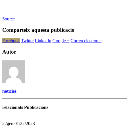
Source
Comparteix aquesta publicació
Facebook
Twitter
LinkedIn
Google +
Correu electrònic
Autor
noticies
relacionats Publicacions
22
gen.
01/22/2023