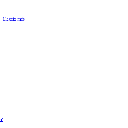
..
Llegeix més
rò