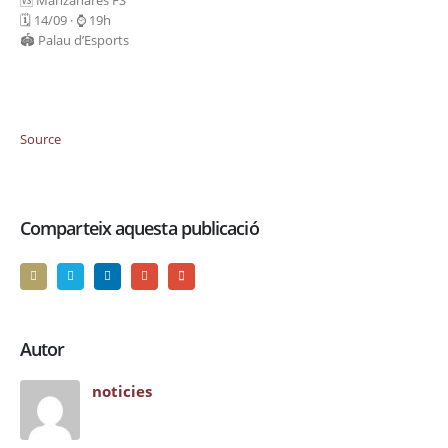
🆚 Manzanares FS
🗓️ 14/09 · ⌚️ 19h
🏟️ Palau d’Esports
Source
Comparteix aquesta publicació
Autor
noticies