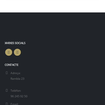
XARXES SOCIALS
CONTACTE
Adreça:
Rambla 23
Telèfon:
96 245 92 50
Email: