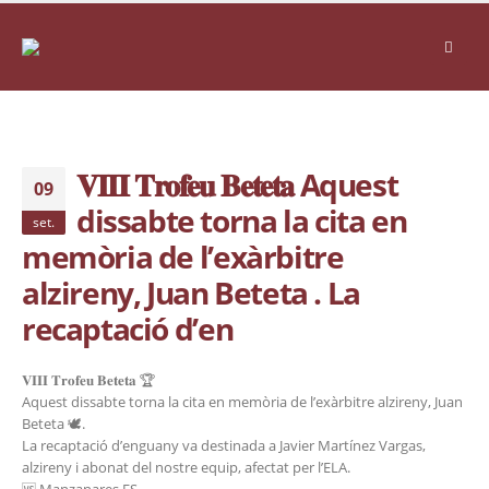
𝐕𝐈𝐈𝐈 𝐓𝐫𝐨𝐟𝐞𝐮 𝐁𝐞𝐭𝐞𝐭𝐚 Aquest
09
dissabte torna la cita en
set.
memòria de l’exàrbitre
alzireny, Juan Beteta . La
recaptació d’en
𝐕𝐈𝐈𝐈 𝐓𝐫𝐨𝐟𝐞𝐮 𝐁𝐞𝐭𝐞𝐭𝐚 🏆
Aquest dissabte torna la cita en memòria de l’exàrbitre alzireny, Juan
Beteta 🕊️.
La recaptació d’enguany va destinada a Javier Martínez Vargas,
alzireny i abonat del nostre equip, afectat per l’ELA.