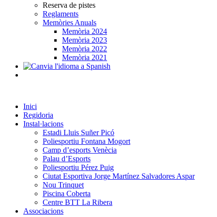
Reserva de pistes
Reglaments
Memòries Anuals
Memòria 2024
Memòria 2023
Memòria 2022
Memòria 2021
Inici
Regidoria
Instal·lacions
Estadi Lluis Suñer Picó
Poliesportiu Fontana Mogort
Camp d’esports Venècia
Palau d’Esports
Poliesportiu Pérez Puig
Ciutat Esportiva Jorge Martínez Salvadores Aspar
Nou Trinquet
Piscina Coberta
Centre BTT La Ribera
Associacions