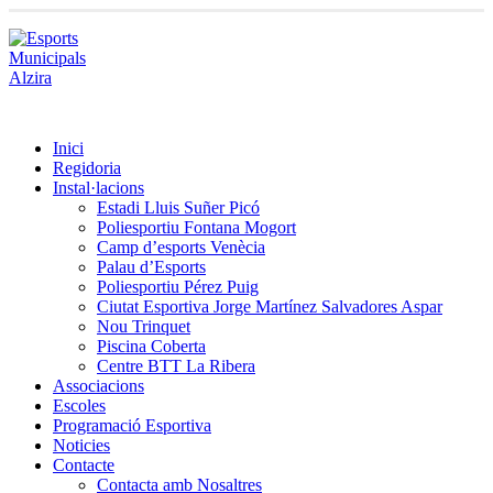
Inici
Regidoria
Instal·lacions
Estadi Lluis Suñer Picó
Poliesportiu Fontana Mogort
Camp d’esports Venècia
Palau d’Esports
Poliesportiu Pérez Puig
Ciutat Esportiva Jorge Martínez Salvadores Aspar
Nou Trinquet
Piscina Coberta
Centre BTT La Ribera
Associacions
Escoles
Programació Esportiva
Noticies
Contacte
Contacta amb Nosaltres