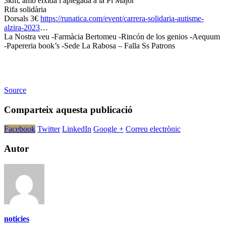
3km, amb eixida i aplegada a la Pl Major
Rifa solidària
Dorsals 3€
https://runatica.com/event/carrera-solidaria-autisme-
alzira-2023
…
La Nostra veu -Farmàcia Bertomeu -Rincón de los genios -Aequum
-Papereria book’s -Sede La Rabosa – Falla Ss Patrons
Source
Comparteix aquesta publicació
Facebook
Twitter
LinkedIn
Google +
Correu electrònic
Autor
noticies