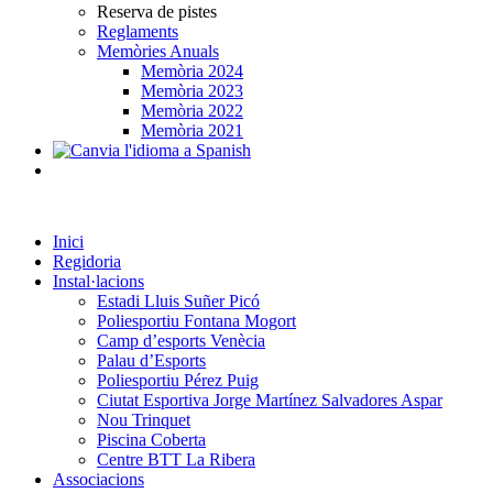
Reserva de pistes
Reglaments
Memòries Anuals
Memòria 2024
Memòria 2023
Memòria 2022
Memòria 2021
Inici
Regidoria
Instal·lacions
Estadi Lluis Suñer Picó
Poliesportiu Fontana Mogort
Camp d’esports Venècia
Palau d’Esports
Poliesportiu Pérez Puig
Ciutat Esportiva Jorge Martínez Salvadores Aspar
Nou Trinquet
Piscina Coberta
Centre BTT La Ribera
Associacions