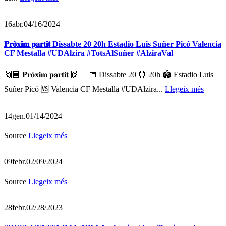
16
abr.
04/16/2024
𝐏𝐫𝐨̀𝐱𝐢𝐦 𝐩𝐚𝐫𝐭𝐢𝐭 Dissabte 20 20h Estadio Luis Suñer Picó Valencia
CF Mestalla #UDAlzira #TotsAlSuñer #AlziraVal
🙌🏼 𝐏𝐫𝐨̀𝐱𝐢𝐦 𝐩𝐚𝐫𝐭𝐢𝐭 🙌🏼 📅 Dissabte 20 ⏰ 20h 🏟️ Estadio Luis
Suñer Picó 🆚 Valencia CF Mestalla #UDAlzira...
Llegeix més
14
gen.
01/14/2024
Source
Llegeix més
09
febr.
02/09/2024
Source
Llegeix més
28
febr.
02/28/2023