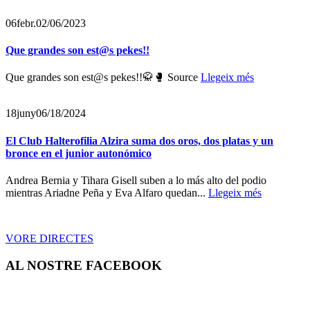
06
febr.
02/06/2023
Que grandes son est@s pekes!!
Que grandes son est@s pekes!!🥋🥊 Source
Llegeix més
18
juny
06/18/2024
El Club Halterofilia Alzira suma dos oros, dos platas y un
bronce en el junior autonómico
Andrea Bernia y Tihara Gisell suben a lo más alto del podio
mientras Ariadne Peña y Eva Alfaro quedan...
Llegeix més
VORE DIRECTES
AL NOSTRE FACEBOOK