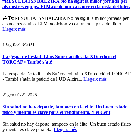
#RESULTATSNBALZIRA No ha sigut la millor jornada per
als nostres equips. El Maxcolchon va caure en la pista del líder.
🔵🔴#RESULTATSNBALZIRA No ha sigut la millor jornada per
als nostres equips. El Maxcolchon va caure en la pista del líder....
Llegeix més
13
ag.
08/13/2021
La gespa de l’estadi Lluís Suñer acollirà la XIV edició el
TORCAF • També s’até
La gespa de l’estadi Lluís Suñer acollirà la XIV edició el TORCAF
• També s’atén la petició de l’UD Alzira...
Llegeix més
21
gen.
01/21/2025
Sin salud no hay deporte, tampoco en la élite. Un buen estado
físico y mental es clave para el rendimiento. Y el Cent
Sin salud no hay deporte, tampoco en la élite. Un buen estado físico
y mental es clave para el...
Llegeix més