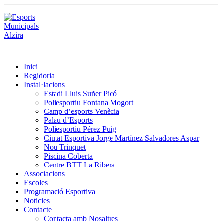
Inici
Regidoria
Instal·lacions
Estadi Lluis Suñer Picó
Poliesportiu Fontana Mogort
Camp d’esports Venècia
Palau d’Esports
Poliesportiu Pérez Puig
Ciutat Esportiva Jorge Martínez Salvadores Aspar
Nou Trinquet
Piscina Coberta
Centre BTT La Ribera
Associacions
Escoles
Programació Esportiva
Noticies
Contacte
Contacta amb Nosaltres