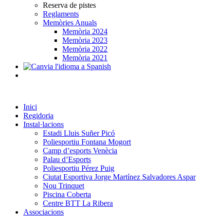
Reserva de pistes
Reglaments
Memòries Anuals
Memòria 2024
Memòria 2023
Memòria 2022
Memòria 2021
Inici
Regidoria
Instal·lacions
Estadi Lluis Suñer Picó
Poliesportiu Fontana Mogort
Camp d’esports Venècia
Palau d’Esports
Poliesportiu Pérez Puig
Ciutat Esportiva Jorge Martínez Salvadores Aspar
Nou Trinquet
Piscina Coberta
Centre BTT La Ribera
Associacions