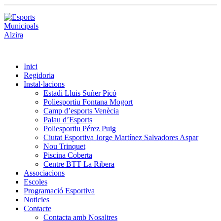
Inici
Regidoria
Instal·lacions
Estadi Lluis Suñer Picó
Poliesportiu Fontana Mogort
Camp d’esports Venècia
Palau d’Esports
Poliesportiu Pérez Puig
Ciutat Esportiva Jorge Martínez Salvadores Aspar
Nou Trinquet
Piscina Coberta
Centre BTT La Ribera
Associacions
Escoles
Programació Esportiva
Noticies
Contacte
Contacta amb Nosaltres