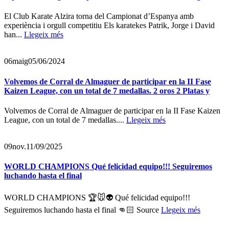
El Club Karate Alzira torna del Campionat d’Espanya amb
experiència i orgull competitiu Els karatekes Patrik, Jorge i David
han...
Llegeix més
06
maig
05/06/2024
Volvemos de Corral de Almaguer de participar en la II Fase
Kaizen League, con un total de 7 medallas. 2 oros 2 Platas y
Volvemos de Corral de Almaguer de participar en la II Fase Kaizen
League, con un total de 7 medallas....
Llegeix més
09
nov.
11/09/2025
WORLD CHAMPIONS Qué felicidad equipo!!! Seguiremos
luchando hasta el final
WORLD CHAMPIONS 🏆🐭👽 Qué felicidad equipo!!!
Seguiremos luchando hasta el final 👊🏻 Source
Llegeix més