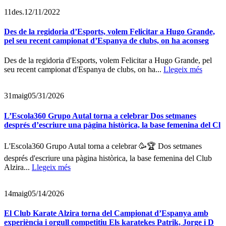
11
des.
12/11/2022
Des de la regidoria d’Esports, volem Felicitar a Hugo Grande,
pel seu recent campionat d’Espanya de clubs, on ha aconseg
Des de la regidoria d'Esports, volem Felicitar a Hugo Grande, pel
seu recent campionat d'Espanya de clubs, on ha...
Llegeix més
31
maig
05/31/2026
L’Escola360 Grupo Autal torna a celebrar Dos setmanes
després d’escriure una pàgina històrica, la base femenina del Cl
L'Escola360 Grupo Autal torna a celebrar 🥳🏆 Dos setmanes
després d'escriure una pàgina històrica, la base femenina del Club
Alzira...
Llegeix més
14
maig
05/14/2026
El Club Karate Alzira torna del Campionat d’Espanya amb
experiència i orgull competitiu Els karatekes Patrik, Jorge i D