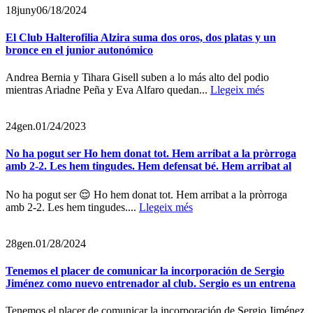
18
juny
06/18/2024
El Club Halterofilia Alzira suma dos oros, dos platas y un
bronce en el junior autonómico
Andrea Bernia y Tihara Gisell suben a lo más alto del podio
mientras Ariadne Peña y Eva Alfaro quedan...
Llegeix més
24
gen.
01/24/2023
No ha pogut ser Ho hem donat tot. Hem arribat a la pròrroga
amb 2-2. Les hem tingudes. Hem defensat bé. Hem arribat al
No ha pogut ser 😌 Ho hem donat tot. Hem arribat a la pròrroga
amb 2-2. Les hem tingudes....
Llegeix més
28
gen.
01/28/2024
Tenemos el placer de comunicar la incorporación de Sergio
Jiménez como nuevo entrenador al club. Sergio es un entrena
Tenemos el placer de comunicar la incorporación de Sergio Jiménez