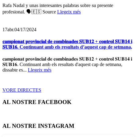
Rafa Nadal y unas interesantes palabras sobre su presente
profesional. 🗣️🇪🇸 Source
Llegeix més
17
abr.
04/17/2024
𝐜𝐚𝐦𝐩𝐢𝐨𝐧𝐚𝐭 𝐩𝐫𝐨𝐯𝐢𝐧𝐜𝐢𝐚𝐥 𝐝𝐞 𝐜𝐨𝐦𝐛𝐢𝐧𝐚𝐝𝐞𝐬 𝐒𝐔𝐁𝟏𝟐 + 𝐜𝐨𝐧𝐭𝐫𝐨𝐥 𝐒𝐔𝐁𝟏𝟒 𝐢
𝐒𝐔𝐁𝟏𝟔. Continuant amb els resultats d’aquest cap de setmana,
𝐜𝐚𝐦𝐩𝐢𝐨𝐧𝐚𝐭 𝐩𝐫𝐨𝐯𝐢𝐧𝐜𝐢𝐚𝐥 𝐝𝐞 𝐜𝐨𝐦𝐛𝐢𝐧𝐚𝐝𝐞𝐬 𝐒𝐔𝐁𝟏𝟐 + 𝐜𝐨𝐧𝐭𝐫𝐨𝐥 𝐒𝐔𝐁𝟏𝟒 𝐢
𝐒𝐔𝐁𝟏𝟔. Continuant amb els resultats d'aquest cap de setmana,
dissabte es...
Llegeix més
VORE DIRECTES
AL NOSTRE FACEBOOK
AL NOSTRE INSTAGRAM