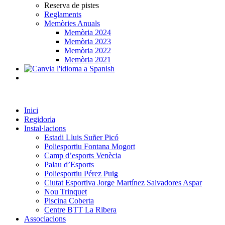
Reserva de pistes
Reglaments
Memòries Anuals
Memòria 2024
Memòria 2023
Memòria 2022
Memòria 2021
Inici
Regidoria
Instal·lacions
Estadi Lluis Suñer Picó
Poliesportiu Fontana Mogort
Camp d’esports Venècia
Palau d’Esports
Poliesportiu Pérez Puig
Ciutat Esportiva Jorge Martínez Salvadores Aspar
Nou Trinquet
Piscina Coberta
Centre BTT La Ribera
Associacions