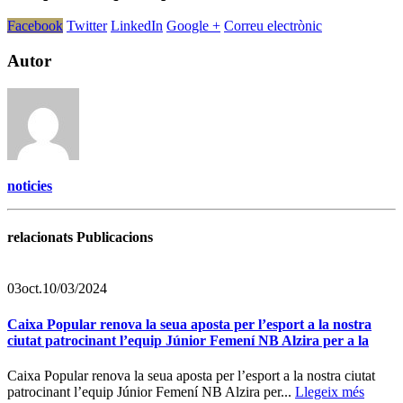
Facebook
Twitter
LinkedIn
Google +
Correu electrònic
Autor
noticies
relacionats Publicacions
03
oct.
10/03/2024
Caixa Popular renova la seua aposta per l’esport a la nostra
ciutat patrocinant l’equip Júnior Femení NB Alzira per a la
Caixa Popular renova la seua aposta per l’esport a la nostra ciutat
patrocinant l’equip Júnior Femení NB Alzira per...
Llegeix més