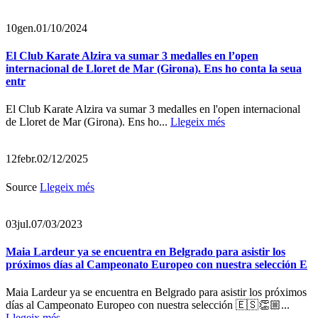
10
gen.
01/10/2024
El Club Karate Alzira va sumar 3 medalles en l’open
internacional de Lloret de Mar (Girona). Ens ho conta la seua
entr
El Club Karate Alzira va sumar 3 medalles en l'open internacional
de Lloret de Mar (Girona). Ens ho...
Llegeix més
12
febr.
02/12/2025
Source
Llegeix més
03
jul.
07/03/2023
Maia Lardeur ya se encuentra en Belgrado para asistir los
próximos días al Campeonato Europeo con nuestra selección E
Maia Lardeur ya se encuentra en Belgrado para asistir los próximos
días al Campeonato Europeo con nuestra selección 🇪🇸👏🏼...
Llegeix més