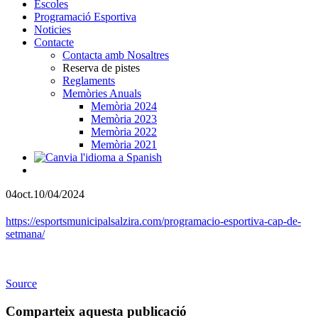
Escoles
Programació Esportiva
Noticies
Contacte
Contacta amb Nosaltres
Reserva de pistes
Reglaments
Memòries Anuals
Memòria 2024
Memòria 2023
Memòria 2022
Memòria 2021
04
oct.
10/04/2024
https://esportsmunicipalsalzira.com/programacio-esportiva-cap-de-
setmana/
Source
Comparteix aquesta publicació