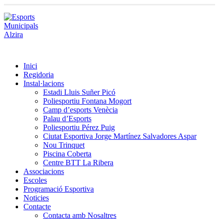
Inici
Regidoria
Instal·lacions
Estadi Lluis Suñer Picó
Poliesportiu Fontana Mogort
Camp d’esports Venècia
Palau d’Esports
Poliesportiu Pérez Puig
Ciutat Esportiva Jorge Martínez Salvadores Aspar
Nou Trinquet
Piscina Coberta
Centre BTT La Ribera
Associacions
Escoles
Programació Esportiva
Noticies
Contacte
Contacta amb Nosaltres