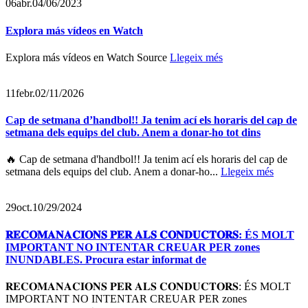
06
abr.
04/06/2023
Explora más vídeos en Watch
Explora más vídeos en Watch Source
Llegeix més
11
febr.
02/11/2026
Cap de setmana d’handbol!! Ja tenim ací els horaris del cap de
setmana dels equips del club. Anem a donar-ho tot dins
🔥 Cap de setmana d'handbol!! Ja tenim ací els horaris del cap de
setmana dels equips del club. Anem a donar-ho...
Llegeix més
29
oct.
10/29/2024
𝐑𝐄𝐂𝐎𝐌𝐀𝐍𝐀𝐂𝐈𝐎𝐍𝐒 𝐏𝐄𝐑 𝐀𝐋𝐒 𝐂𝐎𝐍𝐃𝐔𝐂𝐓𝐎𝐑𝐒: ÉS MOLT
IMPORTANT NO INTENTAR CREUAR PER zones
INUNDABLES. Procura estar informat de
𝐑𝐄𝐂𝐎𝐌𝐀𝐍𝐀𝐂𝐈𝐎𝐍𝐒 𝐏𝐄𝐑 𝐀𝐋𝐒 𝐂𝐎𝐍𝐃𝐔𝐂𝐓𝐎𝐑𝐒: ÉS MOLT
IMPORTANT NO INTENTAR CREUAR PER zones