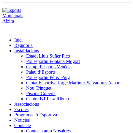
Inici
Regidoria
Instal·lacions
Estadi Lluis Suñer Picó
Poliesportiu Fontana Mogort
Camp d’esports Venècia
Palau d’Esports
Poliesportiu Pérez Puig
Ciutat Esportiva Jorge Martínez Salvadores Aspar
Nou Trinquet
Piscina Coberta
Centre BTT La Ribera
Associacions
Escoles
Programació Esportiva
Noticies
Contacte
Contacta amb Nosaltres