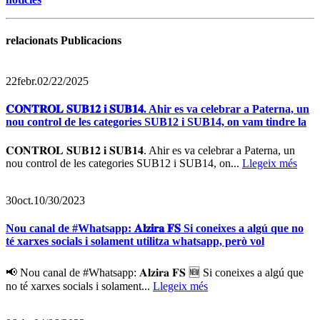
relacionats Publicacions
22
febr.
02/22/2025
𝐂𝐎𝐍𝐓𝐑𝐎𝐋 𝐒𝐔𝐁𝟏𝟐 𝐢 𝐒𝐔𝐁𝟏𝟒. Ahir es va celebrar a Paterna, un
nou control de les categories SUB12 i SUB14, on vam tindre la
𝐂𝐎𝐍𝐓𝐑𝐎𝐋 𝐒𝐔𝐁𝟏𝟐 𝐢 𝐒𝐔𝐁𝟏𝟒. Ahir es va celebrar a Paterna, un
nou control de les categories SUB12 i SUB14, on...
Llegeix més
30
oct.
10/30/2023
Nou canal de #Whatsapp: 𝐀𝐥𝐳𝐢𝐫𝐚 𝐅𝐒 Si coneixes a algú que no
té xarxes socials i solament utilitza whatsapp, però vol
📢 Nou canal de #Whatsapp: 𝐀𝐥𝐳𝐢𝐫𝐚 𝐅𝐒 🆕 Si coneixes a algú que
no té xarxes socials i solament...
Llegeix més