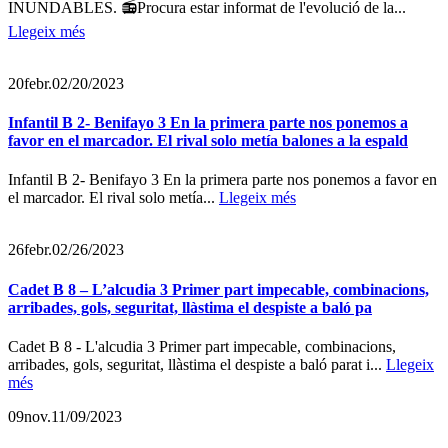
INUNDABLES. 📻Procura estar informat de l'evolució de la...
Llegeix més
20
febr.
02/20/2023
Infantil B 2- Benifayo 3 En la primera parte nos ponemos a
favor en el marcador. El rival solo metía balones a la espald
Infantil B 2- Benifayo 3 En la primera parte nos ponemos a favor en
el marcador. El rival solo metía...
Llegeix més
26
febr.
02/26/2023
Cadet B 8 – L’alcudia 3 Primer part impecable, combinacions,
arribades, gols, seguritat, llàstima el despiste a baló pa
Cadet B 8 - L'alcudia 3 Primer part impecable, combinacions,
arribades, gols, seguritat, llàstima el despiste a baló parat i...
Llegeix
més
09
nov.
11/09/2023