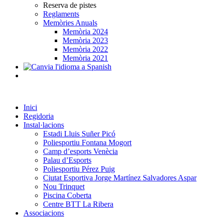
Reserva de pistes
Reglaments
Memòries Anuals
Memòria 2024
Memòria 2023
Memòria 2022
Memòria 2021
Inici
Regidoria
Instal·lacions
Estadi Lluis Suñer Picó
Poliesportiu Fontana Mogort
Camp d’esports Venècia
Palau d’Esports
Poliesportiu Pérez Puig
Ciutat Esportiva Jorge Martínez Salvadores Aspar
Nou Trinquet
Piscina Coberta
Centre BTT La Ribera
Associacions