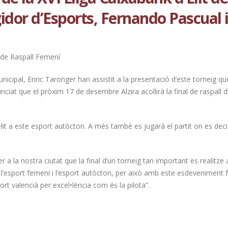
idor d’Esports, Fernando Pascual i
it de Raspall Femení
unicipal, Enric Taronger han assistit a la presentació d’este torneig qu
unciat que el pròxim 17 de desembre Alzira acollirà la final de raspall d’
lit a este esport autòcton. A més també es jugarà el partit on es decid
 a la nostra ciutat que la final d’un torneig tan important es realitze a
a l’esport femení i l’esport autòcton, per això amb este esdeveniment
ort valencià per excel•lència com és la pilota”.