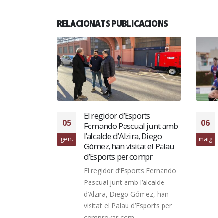
RELACIONATS PUBLICACIONS
 de la
El regidor d’Esports
05
06
 𝗻𝗼𝘃𝗮
Fernando Pascual junt amb
 del Family Cash
l’alcalde d’Alzira, Diego
gen.
maig
y s’ha
Gómez, han visitat el Palau
ssen
d’Esports per compr
ic de la
El regidor d’Esports Fernando
𝗼𝘃𝗮
Pascual junt amb l’alcalde
el Family Cash
d’Alzira, Diego Gómez, han
ny s'ha...
visitat el Palau d’Esports per
comprovar com...