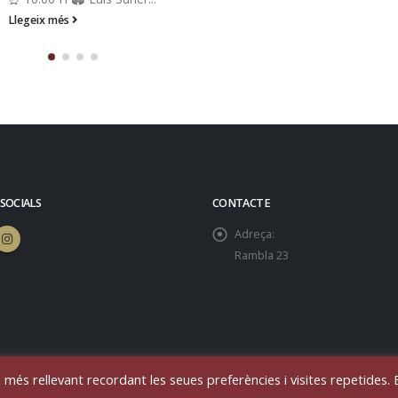
Llegeix més
 SOCIALS
CONTACTE
Adreça:
Rambla 23
 més rellevant recordant les seues preferències i visites repetides. 
eservados