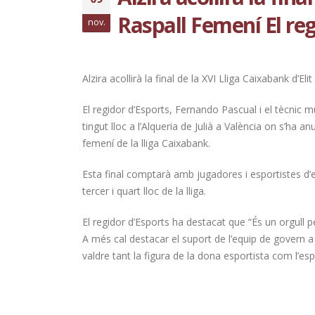
Raspall Femení El reg
nov.
Alzira acollirà la final de la XVI Lliga Caixabank d’El
El regidor d’Esports, Fernando Pascual i el tècnic m
tingut lloc a l’Alqueria de Julià a València on s’ha an
femení de la lliga Caixabank.
Esta final comptarà amb jugadores i esportistes d’e
tercer i quart lloc de la lliga.
El regidor d’Esports ha destacat que “És un orgull per
A més cal destacar el suport de l’equip de govern 
valdre tant la figura de la dona esportista com l’esp