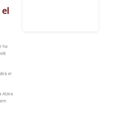
 el
e ha
elit
irà el
 Alzira.
 fem