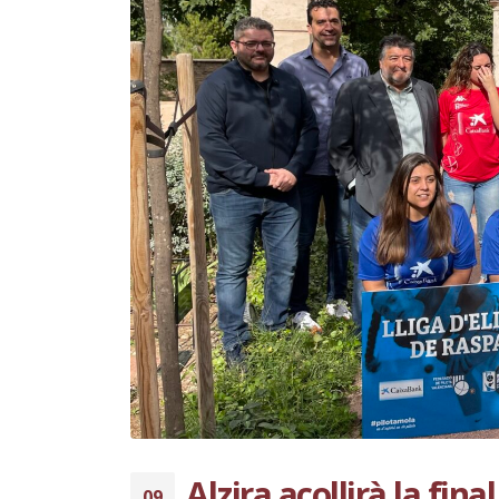
Alzira acollirà la fina
09