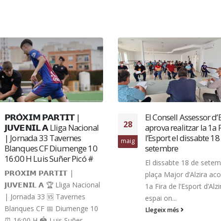
𝗣𝗥𝗢̀𝗫𝗜𝗠 𝗣𝗔𝗥𝗧𝗜𝗧 |
El Consell Assessor d’
28
𝗝𝗨𝗩𝗘𝗡𝗜𝗟 𝗔 Lliga Nacional
aprova realitzar la 1a 
| Jornada 33 Tavernes
l’Esport el dissabte 18
maig
Blanques CF Diumenge 10
setembre
16:00 H Luis Suñer Picó #
El dissabte 18 de setem
𝗣𝗥𝗢̀𝗫𝗜𝗠 𝗣𝗔𝗥𝗧𝗜𝗧 |
plaça Major d’Alzira acol
𝗝𝗨𝗩𝗘𝗡𝗜𝗟 𝗔 🏆 Lliga Nacional
1a Fira de l’Esport d’Alzi
| Jornada 33 🆚 Tavernes
espai on...
Blanques CF 📅 Diumenge 10
Llegeix més
⏰ 16:00 H 🏟️ Luis Suñer...