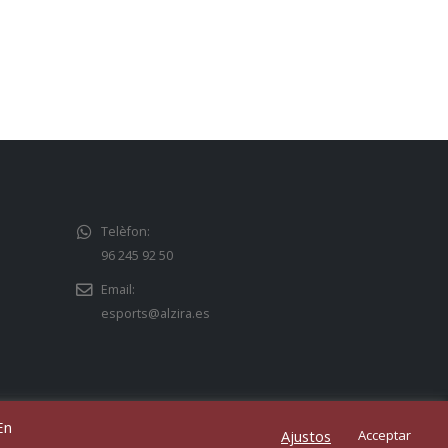
la competición del...
Llegeix més
Telèfon:
96 245 92 50
Email:
esports@alzira.es
En
Ajustos
Acceptar