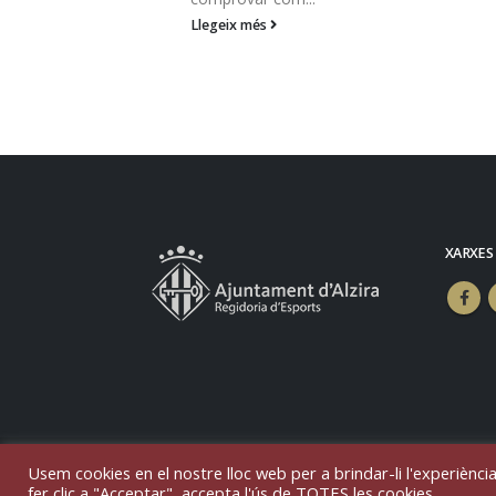
Llegeix més
XARXES
Usem cookies en el nostre lloc web per a brindar-li l'experiència
© Copyright 2025. Todos los derechos r
fer clic a "Acceptar", accepta l'ús de TOTES les cookies.