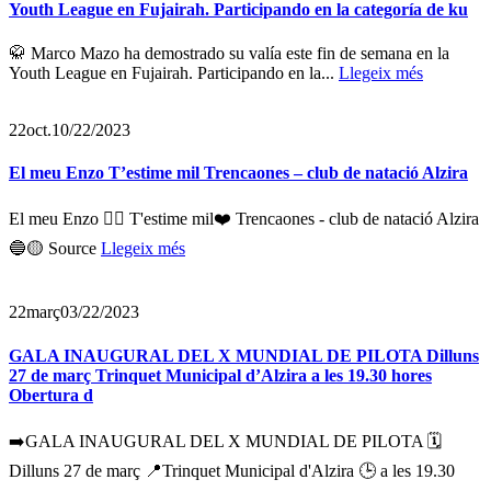
Youth League en Fujairah. Participando en la categoría de ku
🥋 Marco Mazo ha demostrado su valía este fin de semana en la
Youth League en Fujairah. Participando en la...
Llegeix més
22
oct.
10/22/2023
El meu Enzo T’estime mil Trencaones – club de natació Alzira
El meu Enzo 🏊‍♂️ T'estime mil❤️ Trencaones - club de natació Alzira
🔵🟡 Source
Llegeix més
22
març
03/22/2023
GALA INAUGURAL DEL X MUNDIAL DE PILOTA Dilluns
27 de març Trinquet Municipal d’Alzira a les 19.30 hores
Obertura d
➡️GALA INAUGURAL DEL X MUNDIAL DE PILOTA 🗓️
Dilluns 27 de març 📍Trinquet Municipal d'Alzira 🕒 a les 19.30