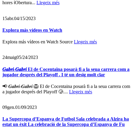
hores ℹ️Obertura...
Llegeix més
15
abr.
04/15/2023
Explora más vídeos en Watch
Explora más vídeos en Watch Source
Llegeix més
24
maig
05/24/2023
𝑮𝒂𝒃𝒓𝒊-𝑮𝒂𝒃𝒓𝒊 El de Cocentaina posarà fi a la seua carrera com a
jugador després del Playoff . I té un desig molt clar
📢 𝑮𝒂𝒃𝒓𝒊-𝑮𝒂𝒃𝒓𝒊 🦁 El de Cocentaina posarà fi a la seua carrera com
a jugador després del Playoff 🥲....
Llegeix més
09
gen.
01/09/2023
La Supercopa d’Espanya de Futbol Sala celebrada a Alzira ha
estat un èxit La celebració de la Supercopa d’Espanya de Fu