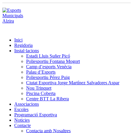
Inici
Regidoria
Instal·lacions
Estadi Lluis Suñer Picó
Poliesportiu Fontana Mogort
Camp d’esports Venècia
Palau d’Esports
Poliesportiu Pérez Puig
Ciutat Esportiva Jorge Martínez Salvadores Aspar
Nou Trinquet
Piscina Coberta
Centre BTT La Ribera
Associacions
Escoles
Programació Esportiva
Noticies
Contacte
Contacta amb Nosaltres