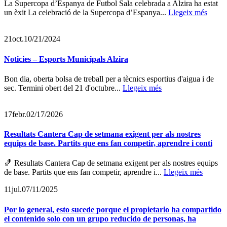
La Supercopa d’Espanya de Futbol Sala celebrada a Alzira ha estat
un èxit La celebració de la Supercopa d’Espanya...
Llegeix més
21
oct.
10/21/2024
Noticies – Esports Municipals Alzira
Bon dia, oberta bolsa de treball per a tècnics esportius d'aigua i de
sec. Termini obert del 21 d'octubre...
Llegeix més
17
febr.
02/17/2026
Resultats Cantera Cap de setmana exigent per als nostres
equips de base. Partits que ens fan competir, aprendre i conti
🏀 Resultats Cantera Cap de setmana exigent per als nostres equips
de base. Partits que ens fan competir, aprendre i...
Llegeix més
11
jul.
07/11/2025
Por lo general, esto sucede porque el propietario ha compartido
el contenido solo con un grupo reducido de personas, ha