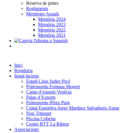
Reserva de pistes
Reglaments
Memòries Anuals
Memòria 2024
Memòria 2023
Memòria 2022
Memòria 2021
Inici
Regidoria
Instal·lacions
Estadi Lluis Suñer Picó
Poliesportiu Fontana Mogort
Camp d’esports Venècia
Palau d’Esports
Poliesportiu Pérez Puig
Ciutat Esportiva Jorge Martínez Salvadores Aspar
Nou Trinquet
Piscina Coberta
Centre BTT La Ribera
Associacions