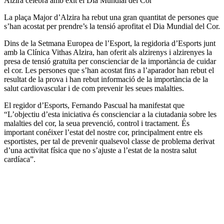
Alzira celebra amb èxit el Dia Mundial del Cor
La plaça Major d’Alzira ha rebut una gran quantitat de persones que
s’han acostat per prendre’s la tensió aprofitat el Dia Mundial del Cor.
Dins de la Setmana Europea de l’Esport, la regidoria d’Esports junt
amb la Clínica Vithas Alzira, han oferit als alzirenys i alzirenyes la
presa de tensió gratuïta per conscienciar de la importància de cuidar
el cor. Les persones que s’han acostat fins a l’aparador han rebut el
resultat de la prova i han rebut informació de la importància de la
salut cardiovascular i de com prevenir les seues malalties.
El regidor d’Esports, Fernando Pascual ha manifestat que
“L’objectiu d’esta iniciativa és conscienciar a la ciutadania sobre les
malalties del cor, la seua prevenció, control i tractament. És
important conéixer l’estat del nostre cor, principalment entre els
esportistes, per tal de prevenir qualsevol classe de problema derivat
d’una activitat física que no s’ajuste a l’estat de la nostra salut
cardíaca”.