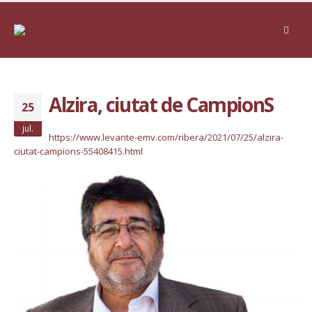
Alzira, ciutat de CampionS
25
jul.
https://www.levante-emv.com/ribera/2021/07/25/alzira-
ciutat-campions-55408415.html