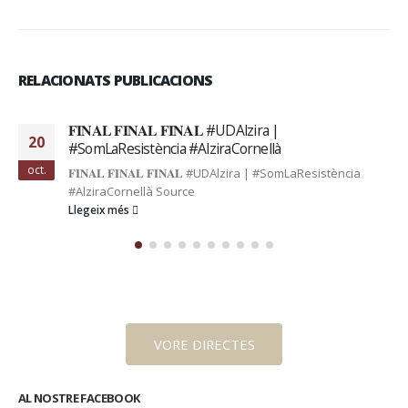
RELACIONATS PUBLICACIONS
𝐅𝐈𝐍𝐀𝐋 𝐅𝐈𝐍𝐀𝐋 𝐅𝐈𝐍𝐀𝐋 #UDAlzira |
20
#SomLaResistència #AlziraCornellà
oct.
𝐅𝐈𝐍𝐀𝐋 𝐅𝐈𝐍𝐀𝐋 𝐅𝐈𝐍𝐀𝐋 #UDAlzira | #SomLaResistència
#AlziraCornellà Source
Llegeix més
VORE DIRECTES
AL NOSTRE FACEBOOK