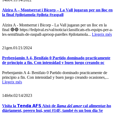
Alzira A – Montserrat i Bicorp – La Vall jugaran per un lloc en
la final #pilotamola #pilota #raspall
Alzira A - Montserrat i Bicorp - La Vall jugaran per un lloc en la
final 🔴🔵 https://fedpival.es/val/noticia/classificats-els-equips-per-a-
les-semifinals-de-raspall-aproop-parelles #pilotamola...
Llegeix més
21
gen.
01/21/2024
Prebenjamin A 4- Benifaio 0 Partido dominado practicamente
de principio a fin. Con intensidad y buen juego creando oc
Prebenjamin A 4- Benifaio 0 Partido dominado practicamente de
principio a fin. Con intensidad y buen juego creando ocasiones,...
Llegeix més
14
febr.
02/14/2023
Visita la 𝗧𝗲𝗻𝗱𝗮 𝗔𝗙𝗦 Això de 𝑙𝑙𝑎𝑚𝑎 𝑑𝑒𝑙 𝑎𝑚𝑜𝑟 cal alimentar-ho
diàriament, peeero hui, sent #14F, també és un bon dia Se