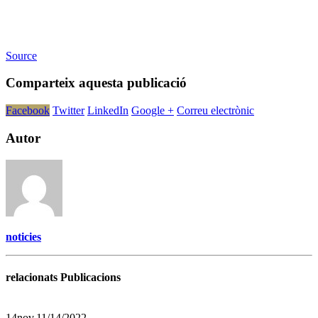
Source
Comparteix aquesta publicació
Facebook
Twitter
LinkedIn
Google +
Correu electrònic
Autor
noticies
relacionats Publicacions
14
nov.
11/14/2022