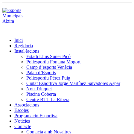
Inici
Regidoria
Instal·lacions
Estadi Lluis Suñer Picó
Poliesportiu Fontana Mogort
Camp d’esports Venècia
Palau d’Esports
Poliesportiu Pérez Puig
Ciutat Esportiva Jorge Martínez Salvadores Aspar
Nou Trinquet
Piscina Coberta
Centre BTT La Ribera
Associacions
Escoles
Programació Esportiva
Noticies
Contacte
Contacta amb Nosaltres