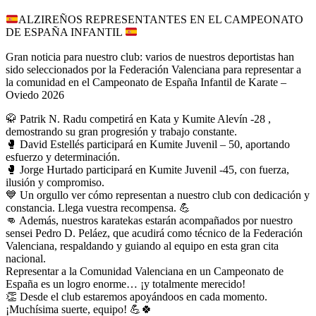
ALZIREÑOS REPRESENTANTES EN EL CAMPEONATO
DE ESPAÑA INFANTIL
Gran noticia para nuestro club: varios de nuestros deportistas han
sido seleccionados por la Federación Valenciana para representar a
la comunidad en el Campeonato de España Infantil de Karate –
Oviedo 2026
🥋 Patrik N. Radu competirá en Kata y Kumite Alevín -28 ,
demostrando su gran progresión y trabajo constante.
🥊 David Estellés participará en Kumite Juvenil – 50, aportando
esfuerzo y determinación.
🥊 Jorge Hurtado participará en Kumite Juvenil -45, con fuerza,
ilusión y compromiso.
💙 Un orgullo ver cómo representan a nuestro club con dedicación y
constancia. Llega vuestra recompensa. 💪
👊 Además, nuestros karatekas estarán acompañados por nuestro
sensei Pedro D. Peláez, que acudirá como técnico de la Federación
Valenciana, respaldando y guiando al equipo en esta gran cita
nacional.
Representar a la Comunidad Valenciana en un Campeonato de
España es un logro enorme… ¡y totalmente merecido!
👏 Desde el club estaremos apoyándoos en cada momento.
¡Muchísima suerte, equipo! 💪🍀