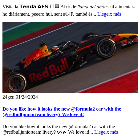
Visita la 𝗧𝗲𝗻𝗱𝗮 𝗔𝗙𝗦 ⬜️🟦 Això de 𝑙𝑙𝑎𝑚𝑎 𝑑𝑒𝑙 𝑎𝑚𝑜𝑟 cal alimentar-
ho diàriament, peeero hui, sent #14F, també és...
Llegeix més
24
gen.
01/24/2024
Do you like how it looks the new @formula2 car with the
@redbulljuniorteam livery? We love it!
Do you like how it looks the new @formula2 car with the
@redbulljuniorteam livery? 🤔🔥 We love it!...
Llegeix més