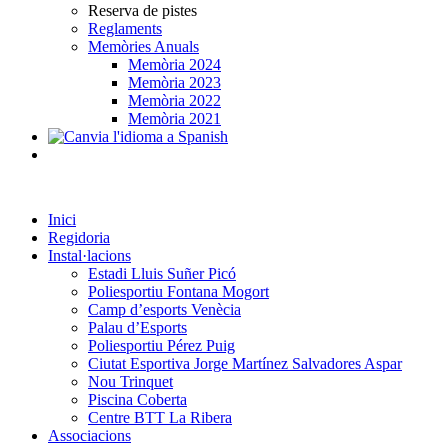
Reserva de pistes
Reglaments
Memòries Anuals
Memòria 2024
Memòria 2023
Memòria 2022
Memòria 2021
Inici
Regidoria
Instal·lacions
Estadi Lluis Suñer Picó
Poliesportiu Fontana Mogort
Camp d’esports Venècia
Palau d’Esports
Poliesportiu Pérez Puig
Ciutat Esportiva Jorge Martínez Salvadores Aspar
Nou Trinquet
Piscina Coberta
Centre BTT La Ribera
Associacions