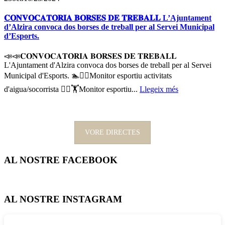
𝐂𝐎𝐍𝐕𝐎𝐂𝐀𝐓𝐎̀𝐑𝐈𝐀 𝐁𝐎𝐑𝐒𝐄𝐒 𝐃𝐄 𝐓𝐑𝐄𝐁𝐀𝐋𝐋 L’Ajuntament
d’Alzira convoca dos borses de treball per al Servei Municipal
d’Esports.
📣📣𝐂𝐎𝐍𝐕𝐎𝐂𝐀𝐓𝐎̀𝐑𝐈𝐀 𝐁𝐎𝐑𝐒𝐄𝐒 𝐃𝐄 𝐓𝐑𝐄𝐁𝐀𝐋𝐋
L'Ajuntament d'Alzira convoca dos borses de treball per al Servei
Municipal d'Esports. 🏊🏊‍♂️Monitor esportiu activitats
d'aigua/socorrista 🤸‍♀️🏋️Monitor esportiu...
Llegeix més
VORE DIRECTES
AL NOSTRE FACEBOOK
AL NOSTRE INSTAGRAM