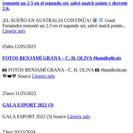
remontó un 2-5 en el segundo set, salvó match points y derrotó
2-6,
¡EL SUEÑO EN AUSTRALIA CONTINÚA!
🤩
Gusti
Fernández remontó un 2-5 en el segundo set, salvó match points...
Llegeix més
05
des.
12/05/2023
FOTOS BENJAMÍ GRANA – C. H. OLIVA #handbolicats
📸 FOTOS BENJAMÍ GRANA - C. H. OLIVA 📸 #handbolicats
💙❤️💙 Source
Llegeix més
25
nov.
11/25/2022
GALA ESPORT 2022 (3)
GALA ESPORT 2022 (3) Source
Llegeix més
23
oct.
10/23/2024