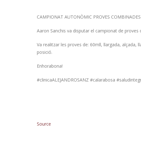
CAMPIONAT AUTONÒMIC PROVES COMBINADES 
Aaron Sanchis va disputar el campionat de proves 
Va realitzar les proves de: 60mll, llargada, alçada
posició.
Enhorabona!
#clinicaALEJANDROSANZ #calarabosa #saludintegr
Source