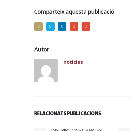
Comparteix aquesta publicació
Autor
noticies
RELACIONATS PUBLICACIONS
28
OBERTES!
Visita la 𝗧𝗲𝗻𝗱𝗮 𝗔𝗙𝗦 Això