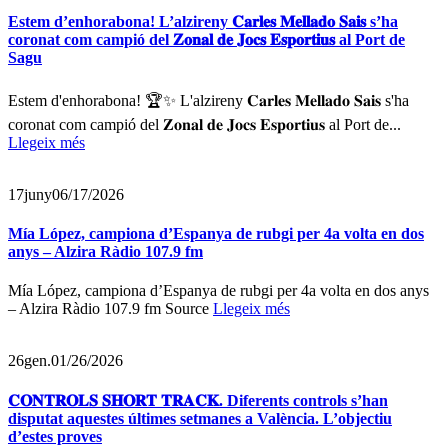
Estem d’enhorabona! L’alzireny 𝐂𝐚𝐫𝐥𝐞𝐬 𝐌𝐞𝐥𝐥𝐚𝐝𝐨 𝐒𝐚𝐢𝐬 s’ha
coronat com campió del 𝐙𝐨𝐧𝐚𝐥 𝐝𝐞 𝐉𝐨𝐜𝐬 𝐄𝐬𝐩𝐨𝐫𝐭𝐢𝐮𝐬 al Port de
Sagu
Estem d'enhorabona! 🏆✨ L'alzireny 𝐂𝐚𝐫𝐥𝐞𝐬 𝐌𝐞𝐥𝐥𝐚𝐝𝐨 𝐒𝐚𝐢𝐬 s'ha
coronat com campió del 𝐙𝐨𝐧𝐚𝐥 𝐝𝐞 𝐉𝐨𝐜𝐬 𝐄𝐬𝐩𝐨𝐫𝐭𝐢𝐮𝐬 al Port de...
Llegeix més
17
juny
06/17/2026
Mía López, campiona d’Espanya de rubgi per 4a volta en dos
anys – Alzira Ràdio 107.9 fm
Mía López, campiona d’Espanya de rubgi per 4a volta en dos anys
– Alzira Ràdio 107.9 fm Source
Llegeix més
26
gen.
01/26/2026
𝐂𝐎𝐍𝐓𝐑𝐎𝐋𝐒 𝐒𝐇𝐎𝐑𝐓 𝐓𝐑𝐀𝐂𝐊. Diferents controls s’han
disputat aquestes últimes setmanes a València. L’objectiu
d’estes proves