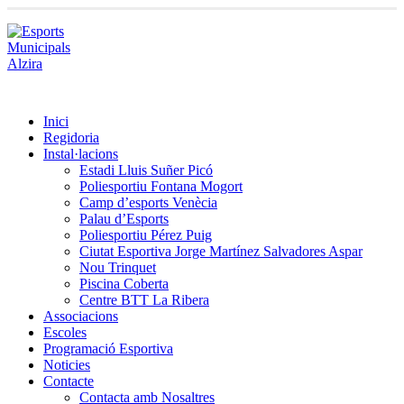
Inici
Regidoria
Instal·lacions
Estadi Lluis Suñer Picó
Poliesportiu Fontana Mogort
Camp d’esports Venècia
Palau d’Esports
Poliesportiu Pérez Puig
Ciutat Esportiva Jorge Martínez Salvadores Aspar
Nou Trinquet
Piscina Coberta
Centre BTT La Ribera
Associacions
Escoles
Programació Esportiva
Noticies
Contacte
Contacta amb Nosaltres