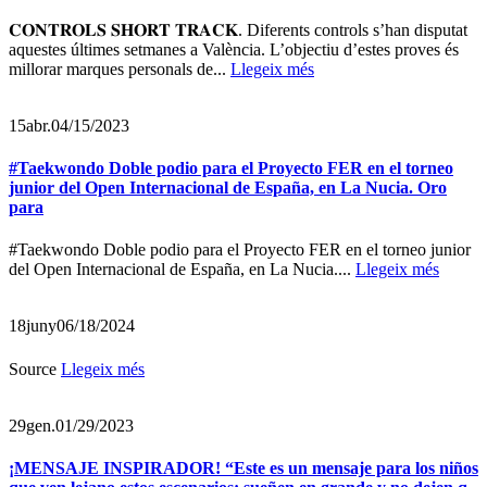
𝐂𝐎𝐍𝐓𝐑𝐎𝐋𝐒 𝐒𝐇𝐎𝐑𝐓 𝐓𝐑𝐀𝐂𝐊. Diferents controls s’han disputat
aquestes últimes setmanes a València. L’objectiu d’estes proves és
millorar marques personals de...
Llegeix més
15
abr.
04/15/2023
#Taekwondo Doble podio para el Proyecto FER en el torneo
junior del Open Internacional de España, en La Nucia. Oro
para
#Taekwondo Doble podio para el Proyecto FER en el torneo junior
del Open Internacional de España, en La Nucia....
Llegeix més
18
juny
06/18/2024
Source
Llegeix més
29
gen.
01/29/2023
¡MENSAJE INSPIRADOR! “Este es un mensaje para los niños