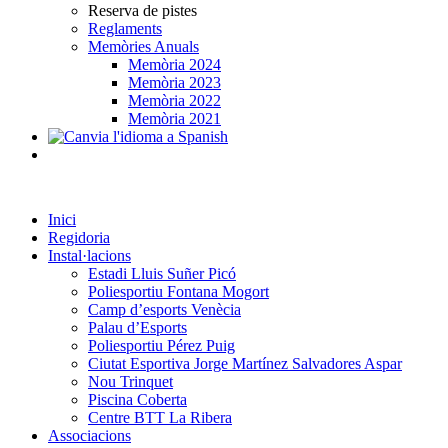
Reserva de pistes
Reglaments
Memòries Anuals
Memòria 2024
Memòria 2023
Memòria 2022
Memòria 2021
Inici
Regidoria
Instal·lacions
Estadi Lluis Suñer Picó
Poliesportiu Fontana Mogort
Camp d’esports Venècia
Palau d’Esports
Poliesportiu Pérez Puig
Ciutat Esportiva Jorge Martínez Salvadores Aspar
Nou Trinquet
Piscina Coberta
Centre BTT La Ribera
Associacions