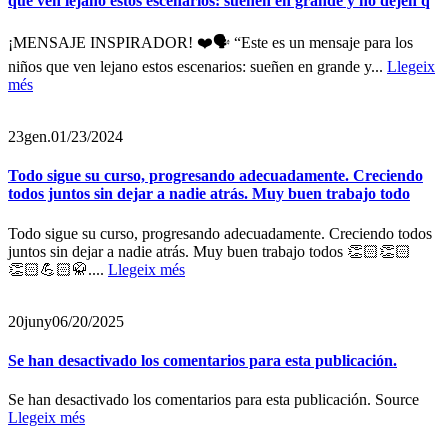
que ven lejano estos escenarios: sueñen en grande y no dejen q
¡MENSAJE INSPIRADOR! ❤️🗣 “Este es un mensaje para los
niños que ven lejano estos escenarios: sueñen en grande y...
Llegeix
més
23
gen.
01/23/2024
Todo sigue su curso, progresando adecuadamente. Creciendo
todos juntos sin dejar a nadie atrás. Muy buen trabajo todo
Todo sigue su curso, progresando adecuadamente. Creciendo todos
juntos sin dejar a nadie atrás. Muy buen trabajo todos 👏🏻👏🏻
👏🏻💪🏻🥋....
Llegeix més
20
juny
06/20/2025
Se han desactivado los comentarios para esta publicación.
Se han desactivado los comentarios para esta publicación. Source
Llegeix més