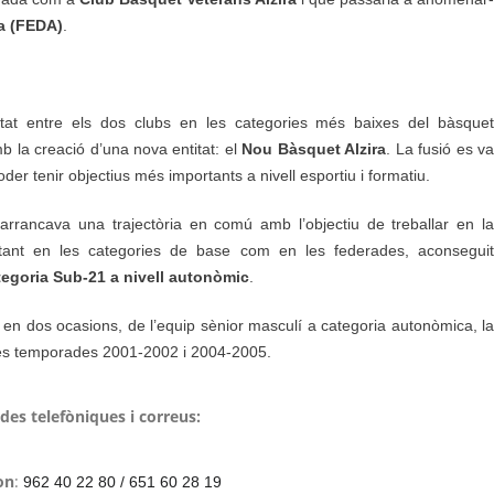
ra (FEDA)
.
at entre els dos clubs en les categories més baixes del bàsquet
 la creació d’una nova entitat: el
Nou Bàsquet Alzira
. La fusió es v
oder tenir objectius més importants a nivell esportiu i formatiu.
arrancava una trajectòria en comú amb l’objectiu de treballar en la
 tant en les categories de base com en les federades, aconseguit
egoria Sub-21 a nivell autonòmic
.
, en dos ocasions, de l’equip sènior masculí a categoria autonòmica, la
 les temporades 2001-2002 i 2004-2005.
des telefòniques i correus:
on
:
962 40 22 80 / 651 60 28 19