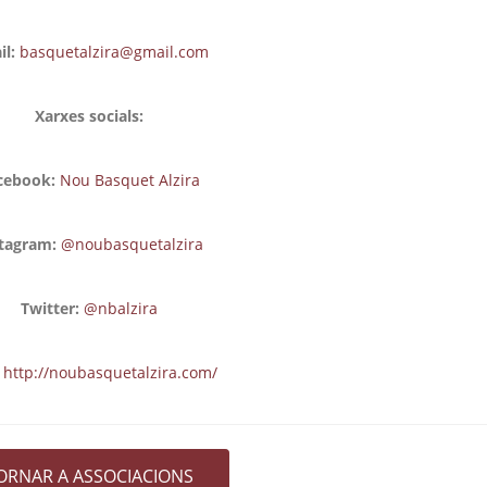
l:
basquetalzira@gmail.com
Xarxes socials:
cebook:
Nou Basquet Alzira
tagram:
@noubasquetalzira
Twitter:
@nbalzira
http://noubasquetalzira.com/
ORNAR A ASSOCIACIONS