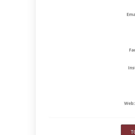
Emai
Fa
Ins
Web:
T