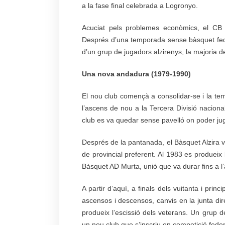
a la fase final celebrada a Logronyo.
Acuciat pels problemes econòmics, el CB
Després d’una temporada sense bàsquet fede
d’un grup de jugadors alzirenys, la majoria d
Una nova andadura (1979-1990)
El nou club començà a consolidar-se i la tem
l’ascens de nou a la Tercera Divisió nacion
club es va quedar sense pavelló on poder juga
Després de la pantanada, el Bàsquet Alzira 
de provincial preferent. Al 1983 es produeix 
Bàsquet AD Murta, unió que va durar fins a l
A partir d’aquí, a finals dels vuitanta i prin
ascensos i descensos, canvis en la junta dire
produeix l’escissió dels veterans. Un grup 
un nou club que s’inscriu en competició fed