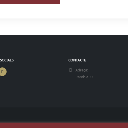
 SOCIALS
CONTACTE
Adreça:
Rambla 23
rvados