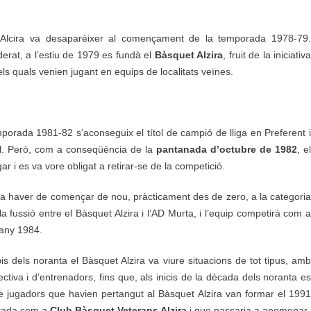
 Alcira va desaparèixer al començament de la temporada 1978-79.
rat, a l’estiu de 1979 es fundà el
Bàsquet Alzira
, fruit de la iniciativa
els quals venien jugant en equips de localitats veïnes.
porada 1981-82 s’aconseguix el títol de campió de lliga en Preferent i
al. Però, com a conseqüència de la
pantanada d’octubre de 1982
, el
r i es va vore obligat a retirar-se de la competició.
va haver de començar de nou, pràcticament des de zero, a la categoria
la fussió entre el Bàsquet Alzira i l’AD Murta, i l’equip competirà com a
’any 1984.
cipis dels noranta el Bàsquet Alzira va viure situacions de tot tipus, amb
ctiva i d’entrenadors, fins que, als inicis de la dècada dels noranta es
de jugadors que havien pertangut al Bàsquet Alzira van formar el 1991
erada com a
Club Bàsquet Veterans Alzira
i que passaria a anomenar-