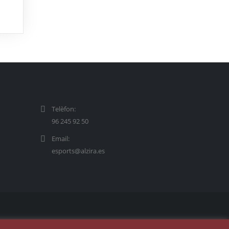
Telèfon:
96 245 92 50
Email:
esports@alzira.es