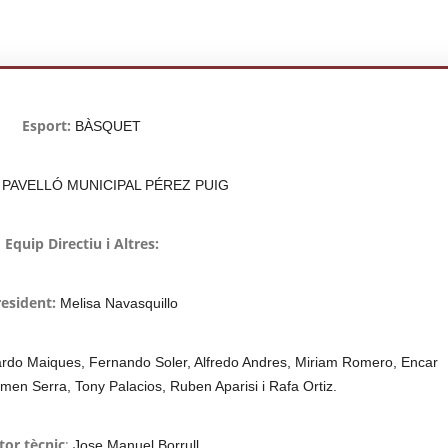
Esport:
BÀSQUET
:
PAVELLÓ MUNICIPAL PÉREZ PUIG
Equip Directiu i Altres:
resident:
Melisa Navasquillo
ardo Maiques, Fernando Soler, Alfredo Andres, Miriam Romero, Encar
en Serra, Tony Palacios, Ruben Aparisi i Rafa Ortiz.
tor tècnic
:
Jose Manuel Borrull