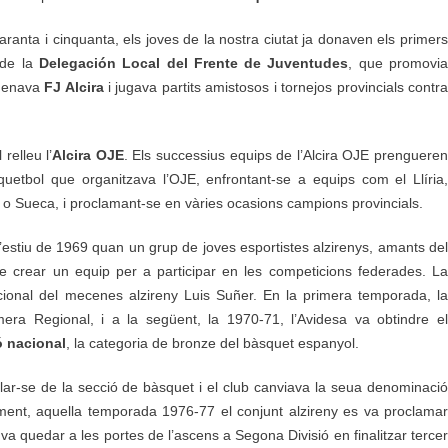
ranta i cinquanta, els joves de la nostra ciutat ja donaven els primers
 de la
Delegación Local del Frente de Juventudes
, que promovi
omenava
FJ Alcira
i jugava partits amistosos i tornejos provincials contr
relleu l’
Alcira OJE
. Els successius equips de l’Alcira OJE prenguere
uetbol que organitzava l’OJE, enfrontant-se a equips com el Llíria,
 o Sueca, i proclamant-se en vàries ocasions campions provincials.
’estiu de 1969 quan un grup de joves esportistes alzirenys, amants del
de crear un equip per a participar en les competicions federades. La
icional del mecenes alzireny Luis Suñer. En la primera temporada, la
era Regional, i a la següent, la 1970-71, l’Avidesa va obtindre el
ó nacional
, la categoria de bronze del bàsquet espanyol.
ular-se de la secció de bàsquet i el club canviava la seua denominació
ment, aquella temporada 1976-77 el conjunt alzireny es va proclama
 va quedar a les portes de l’ascens a Segona Divisió en finalitzar tercer