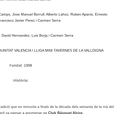
Camps, Jose Manuel Borrull, Alberto Lahoz, Ruben Aparisi, Ernesto
 Francisco Javier Perez i Carmen Serra
:
David Hernandez, Luis Borja i Carmen Serra
NITAT VALENCIA I LLIGA MINI TAVERNES DE LA VALLDIGNA
Fundat
:
1998
Història:
radició que es remunta a finals de la década dels seixanta de la mà del
tard va passar a anomenar-se
Club Básquet Alcira
.