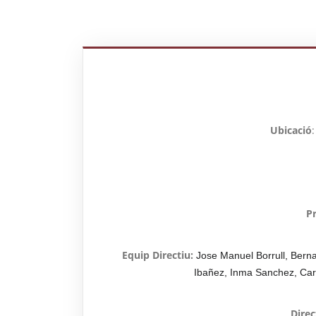
Ubicació
P
Equip Directiu:
Jose Manuel Borrull, Bern
Ibañez, Inma Sanchez, Carm
Direc