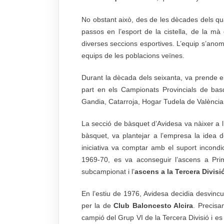
No obstant això, des de les dècades dels qua
passos en l’esport de la cistella, de la mà
diverses seccions esportives. L’equip s’an
equips de les poblacions veïnes.
Durant la dècada dels seixanta, va prende el 
part en els Campionats Provincials de basq
Gandia, Catarroja, Hogar Tudela de València
La secció de bàsquet d’Avidesa va nàixer a l
bàsquet, va plantejar a l’empresa la idea 
iniciativa va comptar amb el suport incond
1969-70, es va aconseguir l’ascens a Prim
subcampionat i l’
ascens a la Tercera Divisi
En l’estiu de 1976, Avidesa decidia desvinc
per la de
Club Baloncesto Alcira
. Precisa
campió del Grup VI de la Tercera Divisió i es