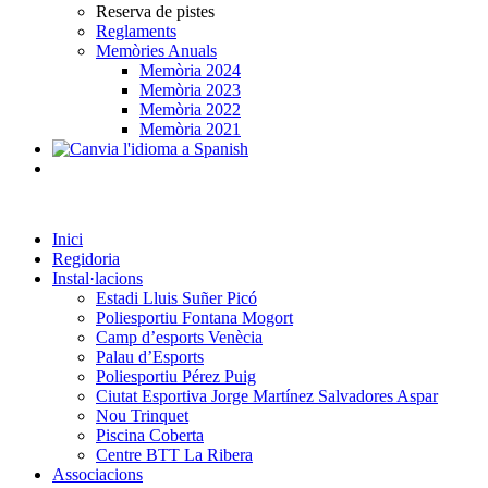
Reserva de pistes
Reglaments
Memòries Anuals
Memòria 2024
Memòria 2023
Memòria 2022
Memòria 2021
Inici
Regidoria
Instal·lacions
Estadi Lluis Suñer Picó
Poliesportiu Fontana Mogort
Camp d’esports Venècia
Palau d’Esports
Poliesportiu Pérez Puig
Ciutat Esportiva Jorge Martínez Salvadores Aspar
Nou Trinquet
Piscina Coberta
Centre BTT La Ribera
Associacions