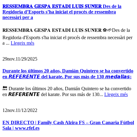
𝐑𝐄𝐒𝐒𝐄𝐌𝐁𝐑𝐀 𝐆𝐄𝐒𝐏𝐀 𝐄𝐒𝐓𝐀𝐃𝐈 𝐋𝐔𝐈́𝐒 𝐒𝐔𝐍̃𝐄𝐑 Des de la
Regidoria d’Esports s’ha iniciat el procés de ressembra
necessàri per a
𝐑𝐄𝐒𝐒𝐄𝐌𝐁𝐑𝐀 𝐆𝐄𝐒𝐏𝐀 𝐄𝐒𝐓𝐀𝐃𝐈 𝐋𝐔𝐈́𝐒 𝐒𝐔𝐍̃𝐄𝐑 ⚽️🌱Des de la
Regidoria d'Esports s'ha iniciat el procés de ressembra necessàri per
a ...
Llegeix més
29
nov.
11/29/2025
Durante los últimos 20 años, Damián Quintero se ha convertido
en 𝙍𝙀𝙁𝙀𝙍𝙀𝙉𝙏𝙀 del karate. Por sus más de 130 𝙢𝙚𝙙𝙖𝙡𝙡𝙖𝙨:
🔙 Durante los últimos 20 años, Damián Quintero se ha convertido
en 𝙍𝙀𝙁𝙀𝙍𝙀𝙉𝙏𝙀 del karate. Por sus más de 130...
Llegeix més
12
nov.
11/12/2022
EN DIRECTO | Family Cash Alzira FS – Gran Canaria Fútbol
Sala | www.rfef.es