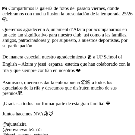
📸 Compartimos la galería de fotos del pasado viernes, donde
celebramos con mucha ilusión la presentación de la temporada 25/26
🏐.
Queremos agradecer a Ajuntament d’Alzira por acompañarnos en
un acto tan significativo para nuestro club, así como a las familias,
amigos, patrocinadores y, por supuesto, a nuestros deportistas, por
su participación.
De manera especial, nuestro agradecimiento 🫂 a UP School of
English – Alzira y jessi_esparza_estetica que han colaborado con la
rifa y que siempre confían en nosotros ❤️
Asimismo, queremos dar la enhorabuena 👏🏼 a todos los
agraciados de la rifa y deseamos que disfruten mucho de sus
premios🎁.
¡Gracias a todos por formar parte de esta gran familia! 💙
Juntos hacemos NVA🏐🦊
@ajuntalzira
@enovalevante5555
@jessi_esparza_estetica