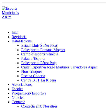
Inici
Regidoria
Instal·lacions
Estadi Lluis Suñer Picó
Poliesportiu Fontana Mogort
Camp d’esports Venècia
Palau d’Esports
Poliesportiu Pérez Puig
Ciutat Esportiva Jorge Martínez Salvadores Aspar
Nou Trinquet
Piscina Coberta
Centre BTT La Ribera
Associacions
Escoles
Programació Esportiva
Noticies
Contacte
Contacta amb Nosaltres