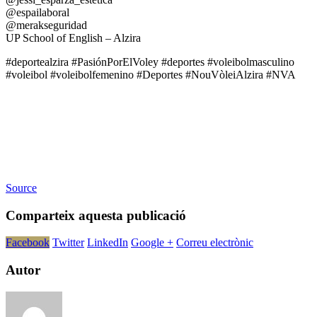
@espailaboral
@merakseguridad
UP School of English – Alzira
#deportealzira #PasiónPorElVoley #deportes #voleibolmasculino
#voleibol #voleibolfemenino #Deportes #NouVòleiAlzira #NVA
Source
Comparteix aquesta publicació
Facebook
Twitter
LinkedIn
Google +
Correu electrònic
Autor