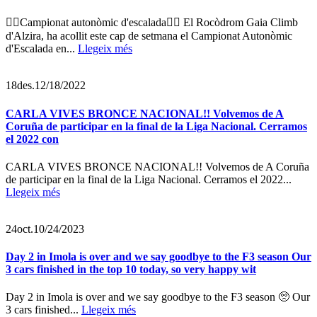
🧗‍♀️Campionat autonòmic d'escalada🧗‍♂️ El Rocòdrom Gaia Climb
d'Alzira, ha acollit este cap de setmana el Campionat Autonòmic
d'Escalada en...
Llegeix més
18
des.
12/18/2022
CARLA VIVES BRONCE NACIONAL!! Volvemos de A
Coruña de participar en la final de la Liga Nacional. Cerramos
el 2022 con
CARLA VIVES BRONCE NACIONAL!! Volvemos de A Coruña
de participar en la final de la Liga Nacional. Cerramos el 2022...
Llegeix més
24
oct.
10/24/2023
Day 2 in Imola is over and we say goodbye to the F3 season Our
3 cars finished in the top 10 today, so very happy wit
Day 2 in Imola is over and we say goodbye to the F3 season 🥺 Our
3 cars finished...
Llegeix més