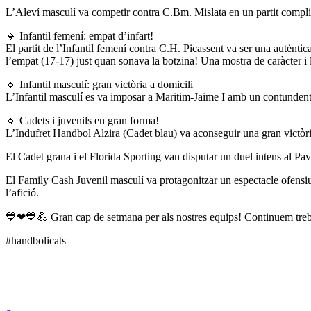
L’Aleví masculí va competir contra C.Bm. Mislata en un partit complicat
🔹 Infantil femení: empat d’infart!
El partit de l’Infantil femení contra C.H. Picassent va ser una autènti
l’empat (17-17) just quan sonava la botzina! Una mostra de caràcter i l
🔹 Infantil masculí: gran victòria a domicili
L’Infantil masculí es va imposar a Maritim-Jaime I amb un contundent 2
🔹 Cadets i juvenils en gran forma!
L’Indufret Handbol Alzira (Cadet blau) va aconseguir una gran victòria
El Cadet grana i el Florida Sporting van disputar un duel intens al Pa
El Family Cash Juvenil masculí va protagonitzar un espectacle ofensiu 
l’afició.
💙❤💙💪 Gran cap de setmana per als nostres equips! Continuem treba
#handbolicats