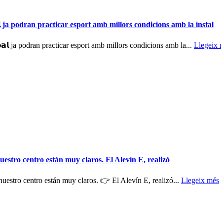
𝗶𝗰𝗶𝗽𝗮𝗹 ja podran practicar esport amb millors condicions amb la instal
𝗻𝗶𝗰𝗶𝗽𝗮𝗹 ja podran practicar esport amb millors condicions amb la...
Llegeix
estro centro están muy claros. El Alevín E, realizó
uestro centro están muy claros. 👉 El Alevín E, realizó...
Llegeix més