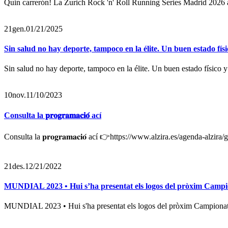
Quin carrerón! La Zurich Rock 'n' Roll Running Series Madrid 2026 ac
21
gen.
01/21/2025
Sin salud no hay deporte, tampoco en la élite. Un buen estado físi
Sin salud no hay deporte, tampoco en la élite. Un buen estado físico y 
10
nov.
11/10/2023
Consulta la 𝐩𝐫𝐨𝐠𝐫𝐚𝐦𝐚𝐜𝐢𝐨́ ací
Consulta la 𝐩𝐫𝐨𝐠𝐫𝐚𝐦𝐚𝐜𝐢𝐨́ ací 👉https://www.alzira.es/agenda-alzir
21
des.
12/21/2022
MUNDIAL 2023 • Hui s’ha presentat els logos del pròxim Campio
MUNDIAL 2023 • Hui s'ha presentat els logos del pròxim Campionat 