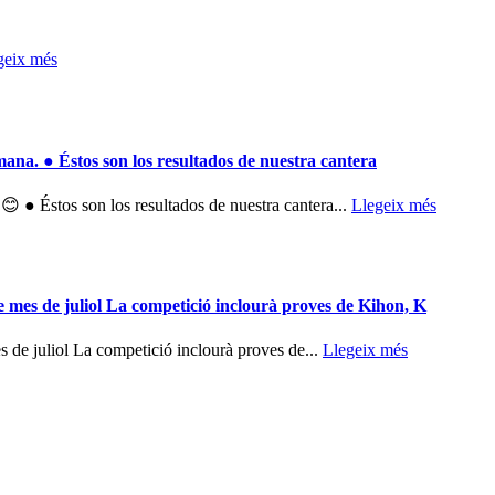
geix més
tmana. ● Éstos son los resultados de nuestra cantera
 😊 ● Éstos son los resultados de nuestra cantera...
Llegeix més
e mes de juliol La competició inclourà proves de Kihon, K
 de juliol La competició inclourà proves de...
Llegeix més