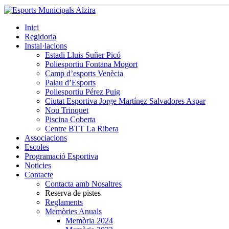
Inici
Regidoria
Instal·lacions
Estadi Lluis Suñer Picó
Poliesportiu Fontana Mogort
Camp d’esports Venècia
Palau d’Esports
Poliesportiu Pérez Puig
Ciutat Esportiva Jorge Martínez Salvadores Aspar
Nou Trinquet
Piscina Coberta
Centre BTT La Ribera
Associacions
Escoles
Programació Esportiva
Noticies
Contacte
Contacta amb Nosaltres
Reserva de pistes
Reglaments
Memòries Anuals
Memòria 2024