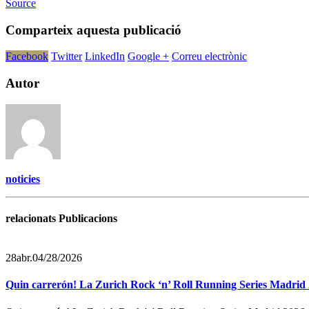
Source
Comparteix aquesta publicació
Facebook
Twitter
LinkedIn
Google +
Correu electrònic
Autor
noticies
relacionats Publicacions
28
abr.
04/28/2026
Quin carrerón! La Zurich Rock ‘n’ Roll Running Series Madrid 20