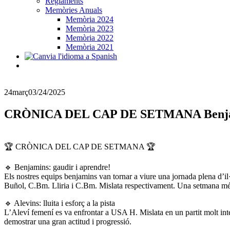
Reglaments
Memòries Anuals
Memòria 2024
Memòria 2023
Memòria 2022
Memòria 2021
24
març
03/24/2025
CRÒNICA DEL CAP DE SETMANA Benjamins: 
🏆 CRÒNICA DEL CAP DE SETMANA 🏆
🔹 Benjamins: gaudir i aprendre!
Els nostres equips benjamins van tornar a viure una jornada plena d’il
Buñol, C.Bm. Lliria i C.Bm. Mislata respectivament. Una setmana més, 
🔹 Alevins: lluita i esforç a la pista
L’Aleví femení es va enfrontar a USA H. Mislata en un partit molt inten
demostrar una gran actitud i progressió.