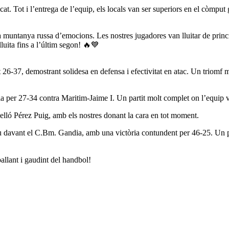
. Tot i l’entrega de l’equip, els locals van ser superiors en el còmput 
ca muntanya russa d’emocions. Les nostres jugadores van lluitar de princi
luita fins a l’últim segon! 🔥💙
6-37, demostrant solidesa en defensa i efectivitat en atac. Un triomf me
 per 27-34 contra Maritim-Jaime I. Un partit molt complet on l’equip va
velló Pérez Puig, amb els nostres donant la cara en tot moment.
davant el C.Bm. Gandia, amb una victòria contundent per 46-25. Un partit
llant i gaudint del handbol!