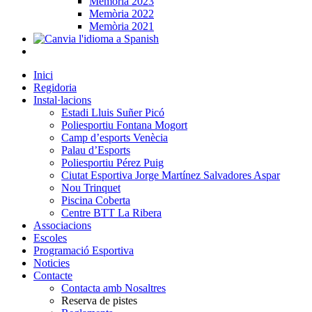
Memòria 2023
Memòria 2022
Memòria 2021
Inici
Regidoria
Instal·lacions
Estadi Lluis Suñer Picó
Poliesportiu Fontana Mogort
Camp d’esports Venècia
Palau d’Esports
Poliesportiu Pérez Puig
Ciutat Esportiva Jorge Martínez Salvadores Aspar
Nou Trinquet
Piscina Coberta
Centre BTT La Ribera
Associacions
Escoles
Programació Esportiva
Noticies
Contacte
Contacta amb Nosaltres
Reserva de pistes