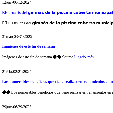
12
juny
06/12/2024
Els usuaris del 𝗴𝗶𝗺𝗻𝗮̀𝘀 𝗱𝗲 𝗹𝗮 𝗽𝗶𝘀𝗰𝗶𝗻𝗮 𝗰𝗼𝗯𝗲𝗿𝘁𝗮 𝗺𝘂𝗻
🏋️‍♀️ Els usuaris del 𝗴𝗶𝗺𝗻𝗮̀𝘀 𝗱𝗲 𝗹𝗮 𝗽𝗶𝘀𝗰𝗶𝗻𝗮 𝗰𝗼𝗯𝗲𝗿𝘁𝗮 𝗺𝘂
31
març
03/31/2025
Imágenes de este fin de semana
Imágenes de este fin de semana ⚫️🔴 Source
Llegeix més
21
febr.
02/21/2024
Los numerables beneficios que tiene realizar entrenamientos en nu
🔴🔵 Los numerables beneficios que tiene realizar entrenamientos en n
29
juny
06/29/2023