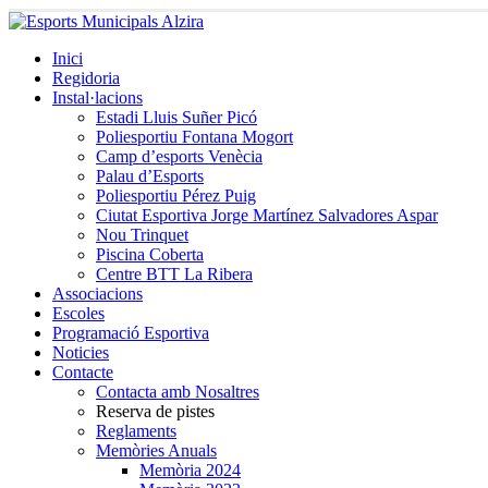
Inici
Regidoria
Instal·lacions
Estadi Lluis Suñer Picó
Poliesportiu Fontana Mogort
Camp d’esports Venècia
Palau d’Esports
Poliesportiu Pérez Puig
Ciutat Esportiva Jorge Martínez Salvadores Aspar
Nou Trinquet
Piscina Coberta
Centre BTT La Ribera
Associacions
Escoles
Programació Esportiva
Noticies
Contacte
Contacta amb Nosaltres
Reserva de pistes
Reglaments
Memòries Anuals
Memòria 2024