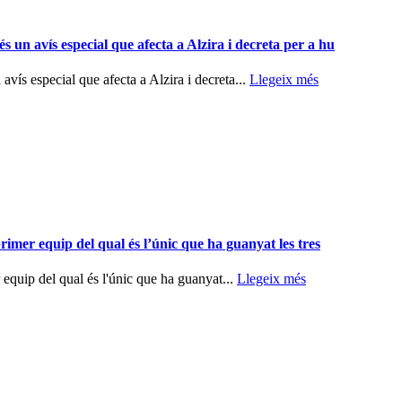
 un avís especial que afecta a Alzira i decreta per a hu
vís especial que afecta a Alzira i decreta...
Llegeix més
rimer equip del qual és l’únic que ha guanyat les tres
 equip del qual és l'únic que ha guanyat...
Llegeix més