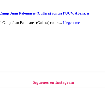
l Camp Juan Palomares (Cullera) contra l’UCV. Abans, a
l Camp Juan Palomares (Cullera) contra...
Llegeix més
Síguenos en Instagram