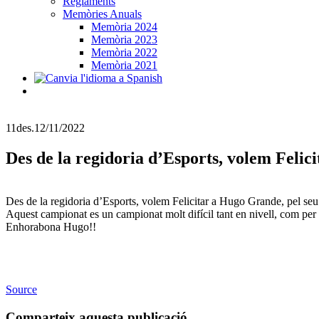
Reglaments
Memòries Anuals
Memòria 2024
Memòria 2023
Memòria 2022
Memòria 2021
11
des.
12/11/2022
Des de la regidoria d’Esports, volem Felic
Des de la regidoria d’Esports, volem Felicitar a Hugo Grande, pel se
Aquest campionat es un campionat molt difícil tant en nivell, com per 
Enhorabona Hugo!!
Source
Comparteix aquesta publicació