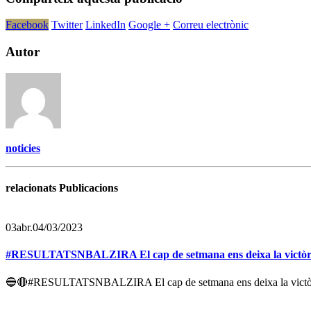
Facebook
Twitter
LinkedIn
Google +
Correu electrònic
Autor
noticies
relacionats Publicacions
03
abr.
04/03/2023
#RESULTATSNBALZIRA El cap de setmana ens deixa la victòria 
🔵🔴#RESULTATSNBALZIRA El cap de setmana ens deixa la victòria 