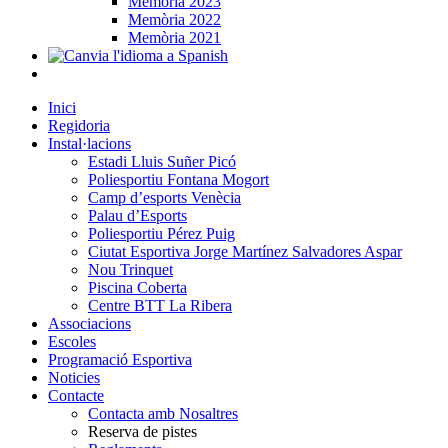
Memòria 2023
Memòria 2022
Memòria 2021
Inici
Regidoria
Instal·lacions
Estadi Lluis Suñer Picó
Poliesportiu Fontana Mogort
Camp d’esports Venècia
Palau d’Esports
Poliesportiu Pérez Puig
Ciutat Esportiva Jorge Martínez Salvadores Aspar
Nou Trinquet
Piscina Coberta
Centre BTT La Ribera
Associacions
Escoles
Programació Esportiva
Noticies
Contacte
Contacta amb Nosaltres
Reserva de pistes