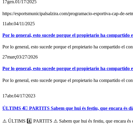
17
gen.
01/17/2025
https://esportsmunicipalsalzira.com/programacio-esportiva-cap-de-se
11
abr.
04/11/2025
Por lo general, esto sucede porque el propietario ha compartido 
Por lo general, esto sucede porque el propietario ha compartido el co
27
març
03/27/2026
Por lo general, esto sucede porque el propietario ha compartido 
Por lo general, esto sucede porque el propietario ha compartido el co
17
abr.
04/17/2023
ÚLTIMS 4⃣ PARTITS Sabem que hui és festiu, que encara és dia d
⚠️ ÚLTIMS 4️⃣ PARTITS ⚠️ Sabem que hui és festiu, que encara és dia