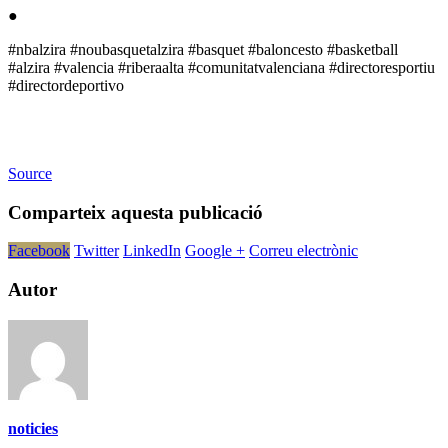
●
#nbalzira #noubasquetalzira #basquet #baloncesto #basketball
#alzira #valencia #riberaalta #comunitatvalenciana #directoresportiu
#directordeportivo
Source
Comparteix aquesta publicació
Facebook
Twitter
LinkedIn
Google +
Correu electrònic
Autor
noticies