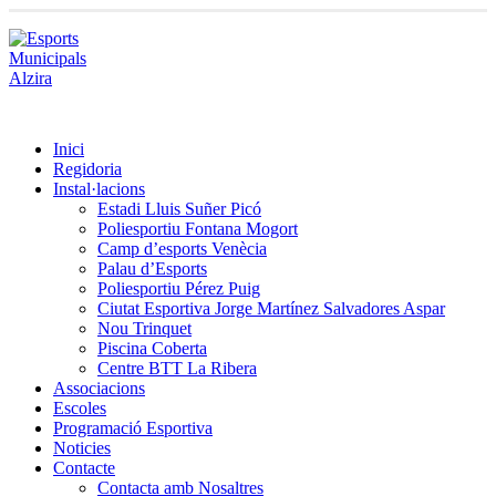
Inici
Regidoria
Instal·lacions
Estadi Lluis Suñer Picó
Poliesportiu Fontana Mogort
Camp d’esports Venècia
Palau d’Esports
Poliesportiu Pérez Puig
Ciutat Esportiva Jorge Martínez Salvadores Aspar
Nou Trinquet
Piscina Coberta
Centre BTT La Ribera
Associacions
Escoles
Programació Esportiva
Noticies
Contacte
Contacta amb Nosaltres