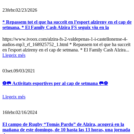
23
febr.
02/23/2026
* Repassem tot el que ha succeït en l’esport alzireny en el cap de
setmana. * El Family Cash Alzira FS seguix viu en la
https://www.ivoox.com/alzira-fs-2-valdepenas-1-i-castellonense-4-
audios-mp3_rf_168925752_1.html * Repassem tot el que ha succeït
en l'esport alzireny en el cap de setmana. * El Family Cash Alzira...
Llegeix més
03
set.
09/03/2021
⚽🥅 Activitats esportives per al cap de setmana 🥅⚽
Llegeix més
16
febr.
02/16/2024
El campo de Rugby “Tomás Pardo” de Alzira, acogerá en la
mañana de este domingo, de 10 hasta las 13 horas, una jornada