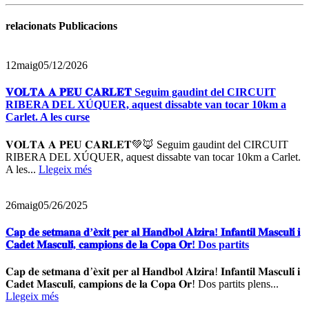
relacionats Publicacions
12
maig
05/12/2026
𝐕𝐎𝐋𝐓𝐀 𝐀 𝐏𝐄𝐔 𝐂𝐀𝐑𝐋𝐄𝐓 Seguim gaudint del CIRCUIT
RIBERA DEL XÚQUER, aquest dissabte van tocar 10km a
Carlet. A les curse
𝐕𝐎𝐋𝐓𝐀 𝐀 𝐏𝐄𝐔 𝐂𝐀𝐑𝐋𝐄𝐓💚🦊 Seguim gaudint del CIRCUIT
RIBERA DEL XÚQUER, aquest dissabte van tocar 10km a Carlet.
A les...
Llegeix més
26
maig
05/26/2025
𝐂𝐚𝐩 𝐝𝐞 𝐬𝐞𝐭𝐦𝐚𝐧𝐚 𝐝’𝐞̀𝐱𝐢𝐭 𝐩𝐞𝐫 𝐚𝐥 𝐇𝐚𝐧𝐝𝐛𝐨𝐥 𝐀𝐥𝐳𝐢𝐫𝐚! 𝐈𝐧𝐟𝐚𝐧𝐭𝐢𝐥 𝐌𝐚𝐬𝐜𝐮𝐥𝐢́ 𝐢
𝐂𝐚𝐝𝐞𝐭 𝐌𝐚𝐬𝐜𝐮𝐥𝐢́, 𝐜𝐚𝐦𝐩𝐢𝐨𝐧𝐬 𝐝𝐞 𝐥𝐚 𝐂𝐨𝐩𝐚 𝐎𝐫! Dos partits
𝐂𝐚𝐩 𝐝𝐞 𝐬𝐞𝐭𝐦𝐚𝐧𝐚 𝐝’𝐞̀𝐱𝐢𝐭 𝐩𝐞𝐫 𝐚𝐥 𝐇𝐚𝐧𝐝𝐛𝐨𝐥 𝐀𝐥𝐳𝐢𝐫𝐚! 𝐈𝐧𝐟𝐚𝐧𝐭𝐢𝐥 𝐌𝐚𝐬𝐜𝐮𝐥𝐢́ 𝐢
𝐂𝐚𝐝𝐞𝐭 𝐌𝐚𝐬𝐜𝐮𝐥𝐢́, 𝐜𝐚𝐦𝐩𝐢𝐨𝐧𝐬 𝐝𝐞 𝐥𝐚 𝐂𝐨𝐩𝐚 𝐎𝐫! Dos partits plens...
Llegeix més