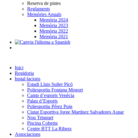
Reserva de pistes
Reglaments
Memòries Anuals
Memòria 2024
Memòria 2023
Memòria 2022
Memòria 2021
Inici
Regidoria
Instal·lacions
Estadi Lluis Suñer Picó
Poliesportiu Fontana Mogort
Camp d’esports Venècia
Palau d’Esports
Poliesportiu Pérez Puig
Ciutat Esportiva Jorge Martínez Salvadores Aspar
Nou Trinquet
Piscina Coberta
Centre BTT La Ribera
Associacions