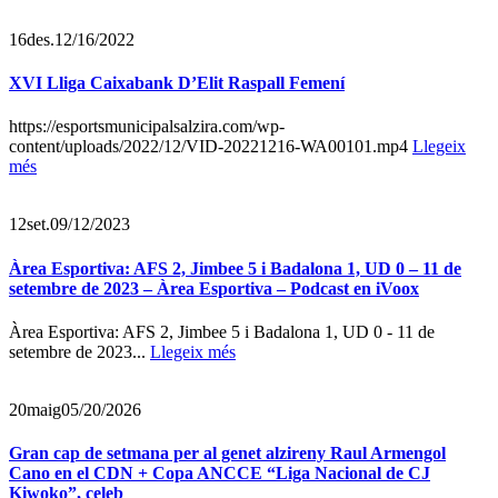
16
des.
12/16/2022
XVI Lliga Caixabank D’Elit Raspall Femení
https://esportsmunicipalsalzira.com/wp-
content/uploads/2022/12/VID-20221216-WA00101.mp4
Llegeix
més
12
set.
09/12/2023
Àrea Esportiva: AFS 2, Jimbee 5 i Badalona 1, UD 0 – 11 de
setembre de 2023 – Àrea Esportiva – Podcast en iVoox
Àrea Esportiva: AFS 2, Jimbee 5 i Badalona 1, UD 0 - 11 de
setembre de 2023...
Llegeix més
20
maig
05/20/2026
Gran cap de setmana per al genet alzireny Raul Armengol
Cano en el CDN + Copa ANCCE “Liga Nacional de CJ
Kiwoko”, celeb