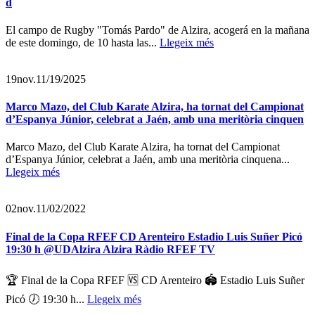
d
El campo de Rugby "Tomás Pardo" de Alzira, acogerá en la mañana
de este domingo, de 10 hasta las...
Llegeix més
19
nov.
11/19/2025
Marco Mazo, del Club Karate Alzira, ha tornat del Campionat
d’Espanya Júnior, celebrat a Jaén, amb una meritòria cinquen
Marco Mazo, del Club Karate Alzira, ha tornat del Campionat
d’Espanya Júnior, celebrat a Jaén, amb una meritòria cinquena...
Llegeix més
02
nov.
11/02/2022
Final de la Copa RFEF CD Arenteiro Estadio Luis Suñer Picó
19:30 h @UDAlzira Alzira Ràdio RFEF TV
🏆 Final de la Copa RFEF 🆚 CD Arenteiro 🏟️ Estadio Luis Suñer
Picó 🕖 19:30 h...
Llegeix més