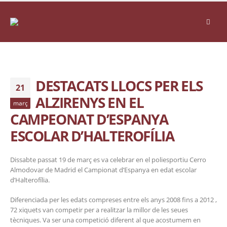
DESTACATS LLOCS PER ELS
21
ALZIRENYS EN EL
març
CAMPEONAT D’ESPANYA
ESCOLAR D’HALTEROFÍLIA
Dissabte passat 19 de març es va celebrar en el poliesportiu Cerro
Almodovar de Madrid el Campionat d’Espanya en edat escolar
d’Halterofília.
Diferenciada per les edats compreses entre els anys 2008 fins a 2012 ,
72 xiquets van competir per a realitzar la millor de les seues
tècniques. Va ser una competició diferent al que acostumem en