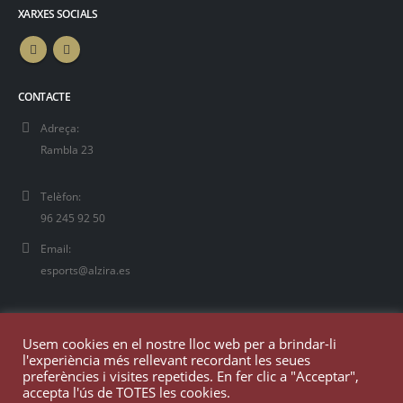
XARXES SOCIALS
CONTACTE
Adreça:
Rambla 23
Telèfon:
96 245 92 50
Email:
esports@alzira.es
Usem cookies en el nostre lloc web per a brindar-li
l'experiència més rellevant recordant les seues
preferències i visites repetides. En fer clic a "Acceptar",
accepta l'ús de TOTES les cookies.