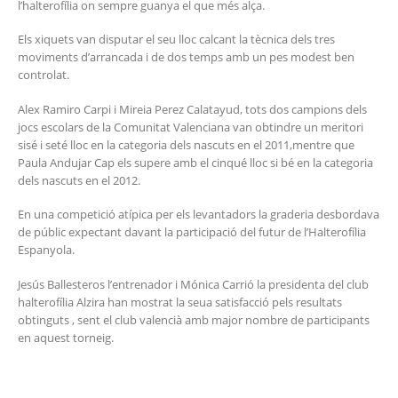
l’halterofília on sempre guanya el que més alça.
Els xiquets van disputar el seu lloc calcant la tècnica dels tres
moviments d’arrancada i de dos temps amb un pes modest ben
controlat.
Alex Ramiro Carpi i Mireia Perez Calatayud, tots dos campions dels
jocs escolars de la Comunitat Valenciana van obtindre un meritori
sisé i seté lloc en la categoria dels nascuts en el 2011,mentre que
Paula Andujar Cap els supere amb el cinqué lloc si bé en la categoria
dels nascuts en el 2012.
En una competició atípica per els levantadors la graderia desbordava
de públic expectant davant la participació del futur de l’Halterofília
Espanyola.
Jesús Ballesteros l’entrenador i Mónica Carrió la presidenta del club
halterofília Alzira han mostrat la seua satisfacció pels resultats
obtinguts , sent el club valencià amb major nombre de participants
en aquest torneig.