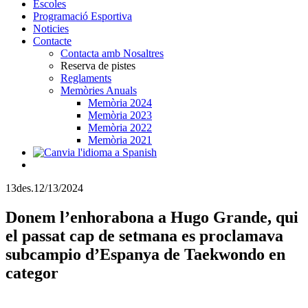
Escoles
Programació Esportiva
Noticies
Contacte
Contacta amb Nosaltres
Reserva de pistes
Reglaments
Memòries Anuals
Memòria 2024
Memòria 2023
Memòria 2022
Memòria 2021
13
des.
12/13/2024
Donem l’enhorabona a Hugo Grande, qui
el passat cap de setmana es proclamava
subcampio d’Espanya de Taekwondo en
categor