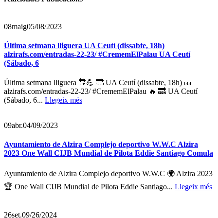
08
maig
05/08/2023
Última setmana lliguera UA Ceutí (dissabte, 18h)
alzirafs.com/entradas-22-23/ #CrememElPalau UA Ceutí
(Sábado, 6
Última setmana lliguera 🔛💪 🔜 UA Ceutí (dissabte, 18h) 🎫
alzirafs.com/entradas-22-23/ #CrememElPalau 🔥 🔜 UA Ceutí
(Sábado, 6...
Llegeix més
09
abr.
04/09/2023
Ayuntamiento de Alzira Complejo deportivo W.W.C Alzira
2023 One Wall CIJB Mundial de Pilota Eddie Santiago Comula
Ayuntamiento de Alzira Complejo deportivo W.W.C 🌍 Alzira 2023
🏆 One Wall CIJB Mundial de Pilota Eddie Santiago...
Llegeix més
26
set.
09/26/2024