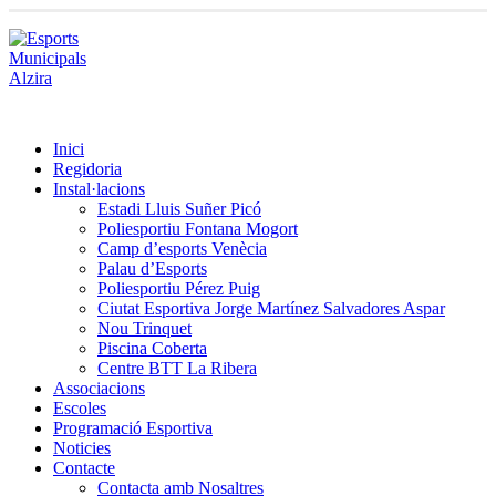
Inici
Regidoria
Instal·lacions
Estadi Lluis Suñer Picó
Poliesportiu Fontana Mogort
Camp d’esports Venècia
Palau d’Esports
Poliesportiu Pérez Puig
Ciutat Esportiva Jorge Martínez Salvadores Aspar
Nou Trinquet
Piscina Coberta
Centre BTT La Ribera
Associacions
Escoles
Programació Esportiva
Noticies
Contacte
Contacta amb Nosaltres