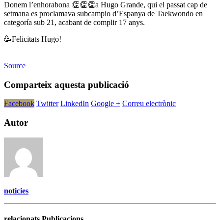
Donem l’enhorabona 👏👏👏a Hugo Grande, qui el passat cap de
setmana es proclamava subcampio d’Espanya de Taekwondo en
categoría sub 21, acabant de complir 17 anys.
🥳Felicitats Hugo!
Source
Comparteix aquesta publicació
Facebook
Twitter
LinkedIn
Google +
Correu electrònic
Autor
noticies
relacionats Publicacions