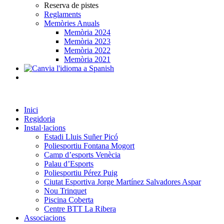
Reserva de pistes
Reglaments
Memòries Anuals
Memòria 2024
Memòria 2023
Memòria 2022
Memòria 2021
Inici
Regidoria
Instal·lacions
Estadi Lluis Suñer Picó
Poliesportiu Fontana Mogort
Camp d’esports Venècia
Palau d’Esports
Poliesportiu Pérez Puig
Ciutat Esportiva Jorge Martínez Salvadores Aspar
Nou Trinquet
Piscina Coberta
Centre BTT La Ribera
Associacions