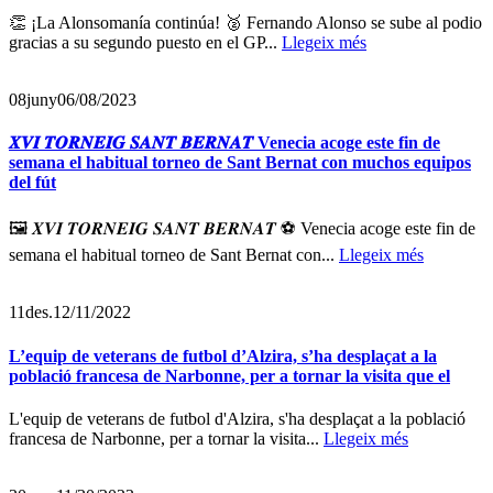
👏 ¡La Alonsomanía continúa! 🥈 Fernando Alonso se sube al podio
gracias a su segundo puesto en el GP...
Llegeix més
08
juny
06/08/2023
𝑿𝑽𝑰 𝑻𝑶𝑹𝑵𝑬𝑰𝑮 𝑺𝑨𝑵𝑻 𝑩𝑬𝑹𝑵𝑨𝑻 Venecia acoge este fin de
semana el habitual torneo de Sant Bernat con muchos equipos
del fút
🖼️ 𝑿𝑽𝑰 𝑻𝑶𝑹𝑵𝑬𝑰𝑮 𝑺𝑨𝑵𝑻 𝑩𝑬𝑹𝑵𝑨𝑻 ⚽️ Venecia acoge este fin de
semana el habitual torneo de Sant Bernat con...
Llegeix més
11
des.
12/11/2022
L’equip de veterans de futbol d’Alzira, s’ha desplaçat a la
població francesa de Narbonne, per a tornar la visita que el
L'equip de veterans de futbol d'Alzira, s'ha desplaçat a la població
francesa de Narbonne, per a tornar la visita...
Llegeix més