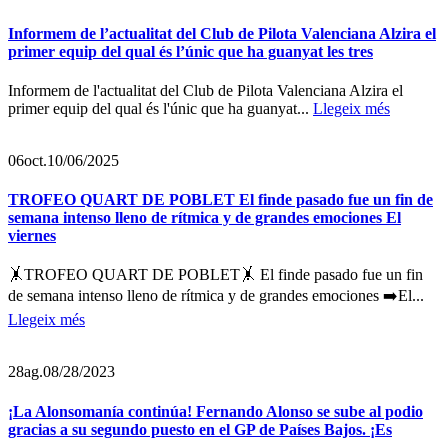
Informem de l’actualitat del Club de Pilota Valenciana Alzira el
primer equip del qual és l’únic que ha guanyat les tres
Informem de l'actualitat del Club de Pilota Valenciana Alzira el
primer equip del qual és l'únic que ha guanyat...
Llegeix més
06
oct.
10/06/2025
TROFEO QUART DE POBLET El finde pasado fue un fin de
semana intenso lleno de rítmica y de grandes emociones El
viernes
🤸TROFEO QUART DE POBLET🤸 El finde pasado fue un fin
de semana intenso lleno de rítmica y de grandes emociones ➡️El...
Llegeix més
28
ag.
08/28/2023
¡La Alonsomanía continúa! Fernando Alonso se sube al podio
gracias a su segundo puesto en el GP de Países Bajos. ¡Es