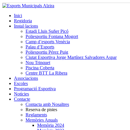
Inici
Regidoria
Instal·lacions
Estadi Lluis Suñer Picó
Poliesportiu Fontana Mogort
Camp d’esports Venècia
Palau d’Esports
Poliesportiu Pérez Puig
Ciutat Esportiva Jorge Martínez Salvadores Aspar
Nou Trinquet
Piscina Coberta
Centre BTT La Ribera
Associacions
Escoles
Programació Esportiva
Noticies
Contacte
Contacta amb Nosaltres
Reserva de pistes
Reglaments
Memòries Anuals
Memòria 2024