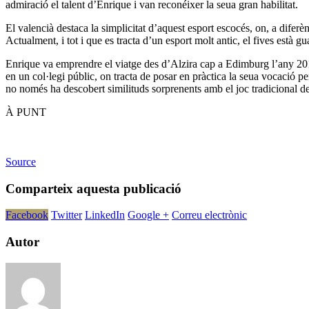
admiració el talent d’Enrique i van reconéixer la seua gran habilitat.
El valencià destaca la simplicitat d’aquest esport escocés, on, a diferè
Actualment, i tot i que es tracta d’un esport molt antic, el fives està g
Enrique va emprendre el viatge des d’Alzira cap a Edimburg l’any 2014 
en un col·legi públic, on tracta de posar en pràctica la seua vocació p
no només ha descobert similituds sorprenents amb el joc tradicional de l
À PUNT
Source
Comparteix aquesta publicació
Facebook
Twitter
LinkedIn
Google +
Correu electrònic
Autor