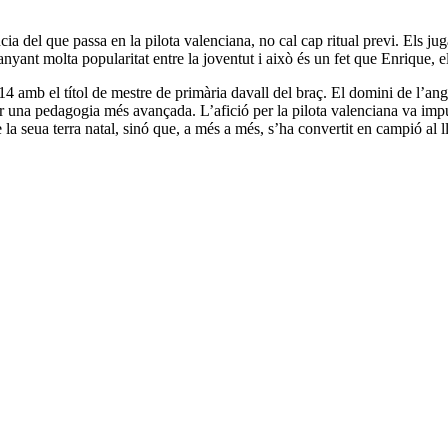
ncia del que passa en la pilota valenciana, no cal cap ritual previ. Els 
uanyant molta popularitat entre la joventut i això és un fet que Enrique, e
amb el títol de mestre de primària davall del braç. El domini de l’anglé
er una pedagogia més avançada. L’afició per la pilota valenciana va impul
a seua terra natal, sinó que, a més a més, s’ha convertit en campió al llo