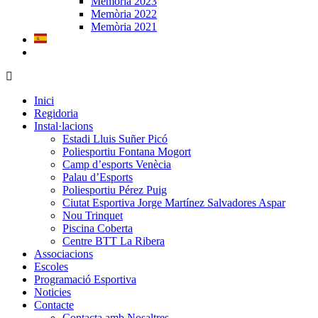
Memòria 2023
Memòria 2022
Memòria 2021
Inici
Regidoria
Instal·lacions
Estadi Lluis Suñer Picó
Poliesportiu Fontana Mogort
Camp d’esports Venècia
Palau d’Esports
Poliesportiu Pérez Puig
Ciutat Esportiva Jorge Martínez Salvadores Aspar
Nou Trinquet
Piscina Coberta
Centre BTT La Ribera
Associacions
Escoles
Programació Esportiva
Noticies
Contacte
Contacta amb Nosaltres