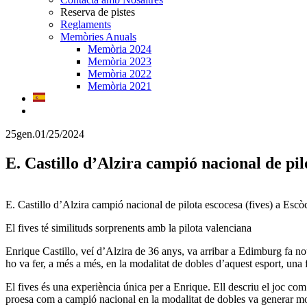
Reserva de pistes
Reglaments
Memòries Anuals
Memòria 2024
Memòria 2023
Memòria 2022
Memòria 2021
25
gen.
01/25/2024
E. Castillo d’Alzira campió nacional de pilo
E. Castillo d’Alzira campió nacional de pilota escocesa (fives) a Escò
El fives té similituds sorprenents amb la pilota valenciana
Enrique Castillo, veí d’Alzira de 36 anys, va arribar a Edimburg fa nou 
ho va fer, a més a més, en la modalitat de dobles d’aquest esport, una 
El fives és una experiència única per a Enrique. Ell descriu el joc com
proesa com a campió nacional en la modalitat de dobles va generar molt