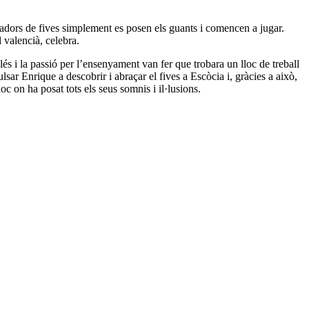
jugadors de fives simplement es posen els guants i comencen a jugar.
l valencià, celebra.
s i la passió per l’ensenyament van fer que trobara un lloc de treball
sar Enrique a descobrir i abraçar el fives a Escòcia i, gràcies a això,
c on ha posat tots els seus somnis i il·lusions.