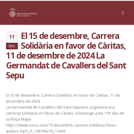
El 15 de desembre, Carrera
11
Solidària en favor de Càritas,
des.
11 de desembre de 2024 La
Germandat de Cavallers del Sant
Sepu
El 15 de desembre, Carrera Solidària en favor de Càritas, 11 de
desembre de 2024
La Germandat de Cavallers del Sant Sepulcre organitza una
carrerar solidària en favor de Càritas. Diumenge a les 11h des de
la Plaça Major.
https://www.ivoox.com/15-desembre-carrera-solidaria-favor-
audios-mp3_rf_136794216_1.html