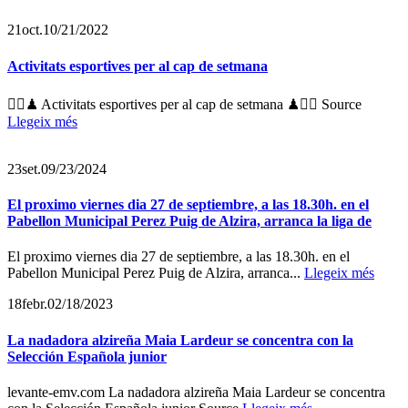
21
oct.
10/21/2022
Activitats esportives per al cap de setmana
🏊‍♂️♟ Activitats esportives per al cap de setmana ♟🏊‍♂️ Source
Llegeix més
23
set.
09/23/2024
El proximo viernes dia 27 de septiembre, a las 18.30h. en el
Pabellon Municipal Perez Puig de Alzira, arranca la liga de
El proximo viernes dia 27 de septiembre, a las 18.30h. en el
Pabellon Municipal Perez Puig de Alzira, arranca...
Llegeix més
18
febr.
02/18/2023
La nadadora alzireña Maia Lardeur se concentra con la
Selección Española junior
levante-emv.com La nadadora alzireña Maia Lardeur se concentra