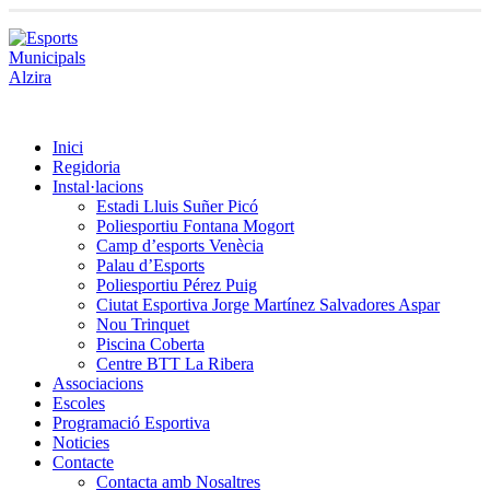
Inici
Regidoria
Instal·lacions
Estadi Lluis Suñer Picó
Poliesportiu Fontana Mogort
Camp d’esports Venècia
Palau d’Esports
Poliesportiu Pérez Puig
Ciutat Esportiva Jorge Martínez Salvadores Aspar
Nou Trinquet
Piscina Coberta
Centre BTT La Ribera
Associacions
Escoles
Programació Esportiva
Noticies
Contacte
Contacta amb Nosaltres