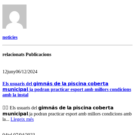
noticies
relacionats Publicacions
12
juny
06/12/2024
Els usuaris del 𝗴𝗶𝗺𝗻𝗮̀𝘀 𝗱𝗲 𝗹𝗮 𝗽𝗶𝘀𝗰𝗶𝗻𝗮 𝗰𝗼𝗯𝗲𝗿𝘁𝗮
𝗺𝘂𝗻𝗶𝗰𝗶𝗽𝗮𝗹 ja podran practicar esport amb millors condicions
amb la instal
🏋️‍♀️ Els usuaris del 𝗴𝗶𝗺𝗻𝗮̀𝘀 𝗱𝗲 𝗹𝗮 𝗽𝗶𝘀𝗰𝗶𝗻𝗮 𝗰𝗼𝗯𝗲𝗿𝘁𝗮
𝗺𝘂𝗻𝗶𝗰𝗶𝗽𝗮𝗹 ja podran practicar esport amb millors condicions amb
la...
Llegeix més
04
jul.
07/04/2023