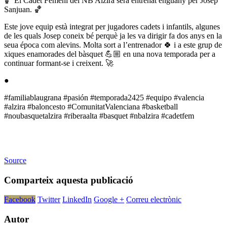
🏀 El Cadet Femení del NB Alzira serà entrenat enguany per Josep
Sanjuan. 🏀
Este jove equip està integrat per jugadores cadets i infantils, algunes
de les quals Josep coneix bé perquè ja les va dirigir fa dos anys en la
seua época com alevins. Molta sort a l’entrenador 🍀 i a este grup de
xiques enamorades del bàsquet 💪🏼 en una nova temporada per a
continuar formant-se i creixent. 🚀
●
#familiablaugrana #pasión #temporada2425 #equipo #valencia
#alzira #baloncesto #ComunitatValenciana #basketball
#noubasquetalzira #riberaalta #basquet #nbalzira #cadetfem
Source
Comparteix aquesta publicació
Facebook
Twitter
LinkedIn
Google +
Correu electrònic
Autor