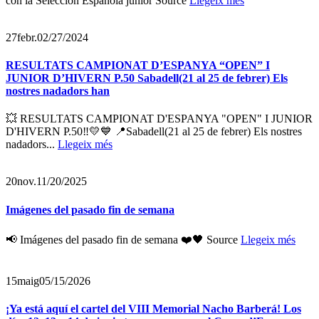
con la Selección Española junior Source
Llegeix més
27
febr.
02/27/2024
RESULTATS CAMPIONAT D’ESPANYA “OPEN” I
JUNIOR D’HIVERN P.50 Sabadell(21 al 25 de febrer) Els
nostres nadadors han
💥 RESULTATS CAMPIONAT D'ESPANYA "OPEN" I JUNIOR
D'HIVERN P.50‼️💛💙 📍Sabadell(21 al 25 de febrer) Els nostres
nadadors...
Llegeix més
20
nov.
11/20/2025
Imágenes del pasado fin de semana
📢 Imágenes del pasado fin de semana ❤️🖤 Source
Llegeix més
15
maig
05/15/2026
¡Ya está aquí el cartel del VIII Memorial Nacho Barberá! Los