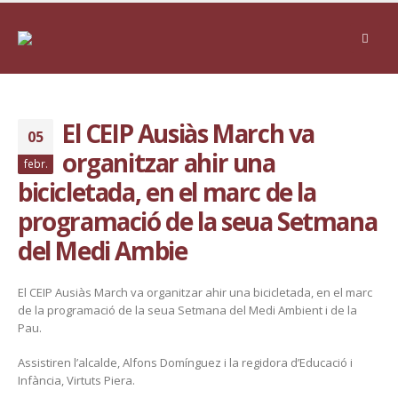
El CEIP Ausiàs March va
05
organitzar ahir una
febr.
bicicletada, en el marc de la
programació de la seua Setmana
del Medi Ambie
El CEIP Ausiàs March va organitzar ahir una bicicletada, en el marc
de la programació de la seua Setmana del Medi Ambient i de la
Pau.
Assistiren l’alcalde, Alfons Domínguez i la regidora d’Educació i
Infància, Virtuts Piera.