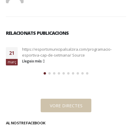
RELACIONATS PUBLICACIONS
https://esportsmunicipalsalzira.com/programacio-
21
esportiva-cap-de-setmana/ Source
Llegeix més
març
VORE DIRECTES
AL NOSTRE FACEBOOK