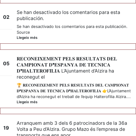
Se han desactivado los comentarios para esta
02
publicación.
març
Se han desactivado los comentarios para esta publicación.
Source
Llegeix més
𝐑𝐄𝐂𝐎𝐍𝐄𝐈𝐗𝐄𝐌𝐄𝐍𝐓 𝐏𝐄𝐋𝐒 𝐑𝐄𝐒𝐔𝐋𝐓𝐀𝐓𝐒 𝐃𝐄𝐋
05
𝐂𝐀𝐌𝐏𝐈𝐎𝐍𝐀𝐓 𝐃❜𝐄𝐒𝐏𝐀𝐍𝐘𝐀 𝐃𝐄 𝐓𝐄̀𝐂𝐍𝐈𝐂𝐀
𝐃❜𝐇𝐀𝐋𝐓𝐄𝐑𝐎𝐅𝐈́𝐋𝐈𝐀 L’Ajuntament d’Alzira ha
març
reconegut el
🏆 𝐑𝐄𝐂𝐎𝐍𝐄𝐈𝐗𝐄𝐌𝐄𝐍𝐓 𝐏𝐄𝐋𝐒 𝐑𝐄𝐒𝐔𝐋𝐓𝐀𝐓𝐒 𝐃𝐄𝐋 𝐂𝐀𝐌𝐏𝐈𝐎𝐍𝐀𝐓
𝐃❜𝐄𝐒𝐏𝐀𝐍𝐘𝐀 𝐃𝐄 𝐓𝐄̀𝐂𝐍𝐈𝐂𝐀 𝐃❜𝐇𝐀𝐋𝐓𝐄𝐑𝐎𝐅𝐈́𝐋𝐈𝐀 👉L’Ajuntament
d’Alzira ha reconegut el treball de l’equip Halterofilia Alzira....
Llegeix més
Arranquem amb 3 dels 6 patrocinadors de la 36a
19
Volta a Peu d’Alzira. Grupo Mazo és l’empresa de
transports que ens apor