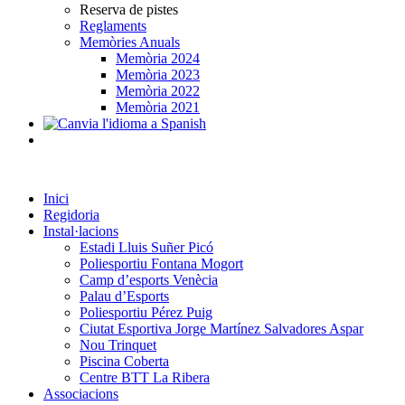
Reserva de pistes
Reglaments
Memòries Anuals
Memòria 2024
Memòria 2023
Memòria 2022
Memòria 2021
Inici
Regidoria
Instal·lacions
Estadi Lluis Suñer Picó
Poliesportiu Fontana Mogort
Camp d’esports Venècia
Palau d’Esports
Poliesportiu Pérez Puig
Ciutat Esportiva Jorge Martínez Salvadores Aspar
Nou Trinquet
Piscina Coberta
Centre BTT La Ribera
Associacions