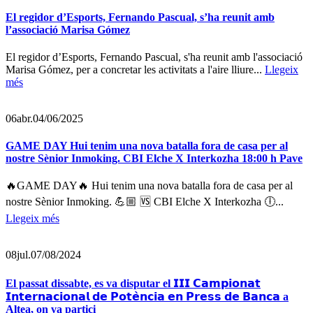
El regidor d’Esports, Fernando Pascual, s’ha reunit amb
l’associació Marisa Gómez
El regidor d’Esports, Fernando Pascual, s'ha reunit amb l'associació
Marisa Gómez, per a concretar les activitats a l'aire lliure...
Llegeix
més
06
abr.
04/06/2025
GAME DAY Hui tenim una nova batalla fora de casa per al
nostre Sènior Inmoking. CBI Elche X Interkozha 18:00 h Pave
🔥GAME DAY🔥 Hui tenim una nova batalla fora de casa per al
nostre Sènior Inmoking. 💪🏼 🆚 CBI Elche X Interkozha 🕕...
Llegeix més
08
jul.
07/08/2024
El passat dissabte, es va disputar el 𝗜𝗜𝗜 𝗖𝗮𝗺𝗽𝗶𝗼𝗻𝗮𝘁
𝗜𝗻𝘁𝗲𝗿𝗻𝗮𝗰𝗶𝗼𝗻𝗮𝗹 𝗱𝗲 𝗣𝗼𝘁𝗲̀𝗻𝗰𝗶𝗮 𝗲𝗻 𝗣𝗿𝗲𝘀𝘀 𝗱𝗲 𝗕𝗮𝗻𝗰𝗮 a
Altea, on va partici