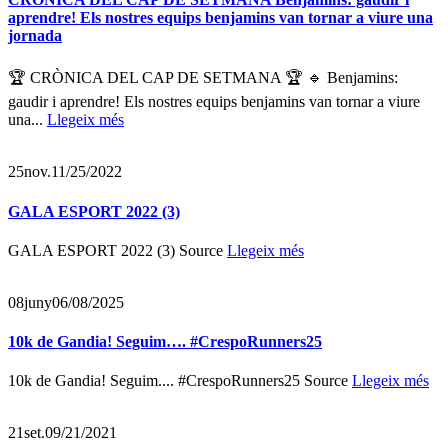
aprendre! Els nostres equips benjamins van tornar a viure una
jornada
🏆 CRÒNICA DEL CAP DE SETMANA 🏆 🔹 Benjamins:
gaudir i aprendre! Els nostres equips benjamins van tornar a viure
una...
Llegeix més
25
nov.
11/25/2022
GALA ESPORT 2022 (3)
GALA ESPORT 2022 (3) Source
Llegeix més
08
juny
06/08/2025
10k de Gandia! Seguim…. #CrespoRunners25
10k de Gandia! Seguim.... #CrespoRunners25 Source
Llegeix més
21
set.
09/21/2021