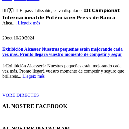
🏋️‍♀️🏋️🏋️‍♂️ El passat dissabte, es va disputar el 𝗜𝗜𝗜 𝗖𝗮𝗺𝗽𝗶𝗼𝗻𝗮𝘁
𝗜𝗻𝘁𝗲𝗿𝗻𝗮𝗰𝗶𝗼𝗻𝗮𝗹 𝗱𝗲 𝗣𝗼𝘁𝗲̀𝗻𝗰𝗶𝗮 𝗲𝗻 𝗣𝗿𝗲𝘀𝘀 𝗱𝗲 𝗕𝗮𝗻𝗰𝗮 a
Altea,...
Llegeix més
20
oct.
10/20/2024
Exhibición Alcasser Nuestras pequeñas están mejorando cada
vez más. Pronto llegará vuestro momento de competir y segur
✨Exhibición Alcasser✨ Nuestras pequeñas están mejorando cada
vez más. Pronto llegará vuestro momento de competir y seguro que
brillareis...
Llegeix més
VORE DIRECTES
AL NOSTRE FACEBOOK
AL NOSTRE INSTAGRAM