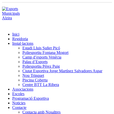
Inici
Regidoria
Instal·lacions
Estadi Lluis Suñer Picó
Poliesportiu Fontana Mogort
Camp d’esports Venècia
Palau d’Esports
Poliesportiu Pérez Puig
Ciutat Esportiva Jorge Martínez Salvadores Aspar
Nou Trinquet
Piscina Coberta
Centre BTT La Ribera
Associacions
Escoles
Programació Esportiva
Noticies
Contacte
Contacta amb Nosaltres