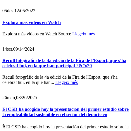
05
des.
12/05/2022
Explora más vídeos en Watch
Explora más vídeos en Watch Source
Llegeix més
14
set.
09/14/2024
Recull fotogràfic de la 4a edició de la Fira de l’Esport, que s’ha
celebrat hui, en la que han participat 2️&#x20
Recull fotogràfic de la 4a edició de la Fira de l'Esport, que s'ha
celebrat hui, en la que han...
Llegeix més
26
març
03/26/2025
El CSD ha acogido hoy la presentación del primer estudio sobre
la empleabilidad sostenible en el sector del deporte en
🎙️ El CSD ha acogido hoy la presentación del primer estudio sobre la