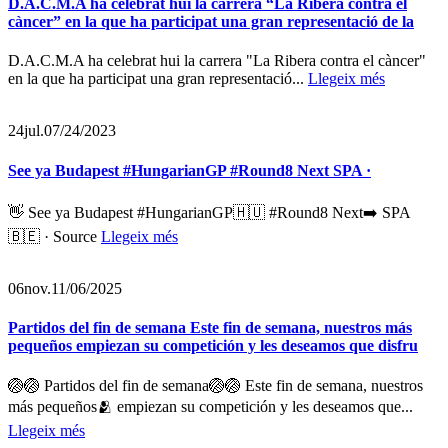
D.A.C.M.A ha celebrat hui la carrera “La Ribera contra el
càncer” en la que ha participat una gran representació de la
D.A.C.M.A ha celebrat hui la carrera "La Ribera contra el càncer"
en la que ha participat una gran representació...
Llegeix més
24
jul.
07/24/2023
See ya Budapest #HungarianGP #Round8 Next SPA ·
👋 See ya Budapest #HungarianGP🇭🇺 #Round8 Next➡️ SPA
🇧🇪 · Source
Llegeix més
06
nov.
11/06/2025
Partidos del fin de semana Este fin de semana, nuestros más
pequeños empiezan su competición y les deseamos que disfru
🏐🏐 Partidos del fin de semana🏐🏐 Este fin de semana, nuestros
más pequeños🫂 empiezan su competición y les deseamos que...
Llegeix més