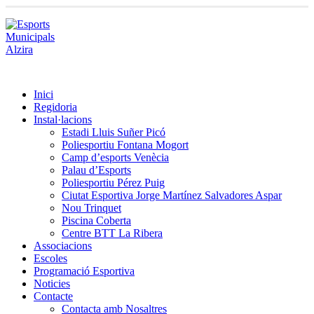
Inici
Regidoria
Instal·lacions
Estadi Lluis Suñer Picó
Poliesportiu Fontana Mogort
Camp d’esports Venècia
Palau d’Esports
Poliesportiu Pérez Puig
Ciutat Esportiva Jorge Martínez Salvadores Aspar
Nou Trinquet
Piscina Coberta
Centre BTT La Ribera
Associacions
Escoles
Programació Esportiva
Noticies
Contacte
Contacta amb Nosaltres