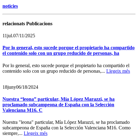
noticies
relacionats Publicacions
11
jul.
07/11/2025
Por lo general, esto sucede porque el propietario ha compartido
el contenido solo con un grupo reducido de personas, ha
Por lo general, esto sucede porque el propietario ha compartido el
contenido solo con un grupo reducido de personas,...
Llegeix més
18
juny
06/18/2024
Nuestra “leona” particular, Mía López Marazzi, se ha
proclamado subcampeona de España con la Selección
Valenciana M16. C
Nuestra "leona" particular, Mía López Marazzi, se ha proclamado
subcampeona de España con la Selección Valenciana M16. Como
siempre,...
Llegeix més