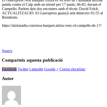
El Gasexpress Nou Basquet Alzira es va refer de l’abultada derrota
patida contra el Calp amb un triomf per 17 punts, 66-83, davant el
Campello. Parlem dels dos encontres amb el tècnic David Folch.
ACTUALITZACIÓ: El Gasexpress guanyà anit dimecres 93-55 al
Benidorm.
https://alziraradio.com/nou-basquet-alzira-venc-el-campello-de-17/
Source
Comparteix aquesta publicació
Facebook
Twitter
LinkedIn
Google +
Correu electrònic
Autor