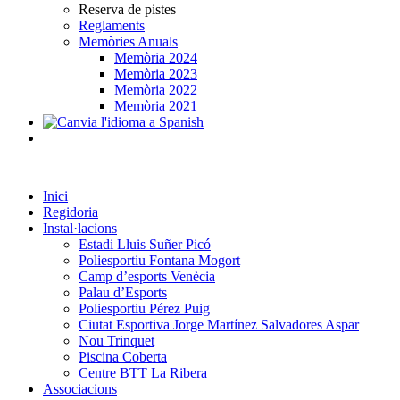
Reserva de pistes
Reglaments
Memòries Anuals
Memòria 2024
Memòria 2023
Memòria 2022
Memòria 2021
Inici
Regidoria
Instal·lacions
Estadi Lluis Suñer Picó
Poliesportiu Fontana Mogort
Camp d’esports Venècia
Palau d’Esports
Poliesportiu Pérez Puig
Ciutat Esportiva Jorge Martínez Salvadores Aspar
Nou Trinquet
Piscina Coberta
Centre BTT La Ribera
Associacions