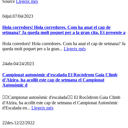
Source
Llegeix més
04
jul.
07/04/2023
Hola corredors! Hola corredores. Com ha anat el cap de
setmana? Ja queda molt poquet per a la gran cita. Et presente a
Hola corredors! Hola corredores. Com ha anat el cap de setmana? Ja
queda molt poquet per a la gran...
Llegeix més
24
abr.
04/24/2023
Campionat autonòmic d’escalada El Rocòdrom Gaia Climb
d’Alzira, ha acollit este cap de setmana el Campionat
Autonòmic d
🧗‍♀️Campionat autonòmic d'escalada🧗‍♂️ El Rocòdrom Gaia Climb
d'Alzira, ha acollit este cap de setmana el Campionat Autonòmic
d'Escalada en...
Llegeix més
22
des.
12/22/2022