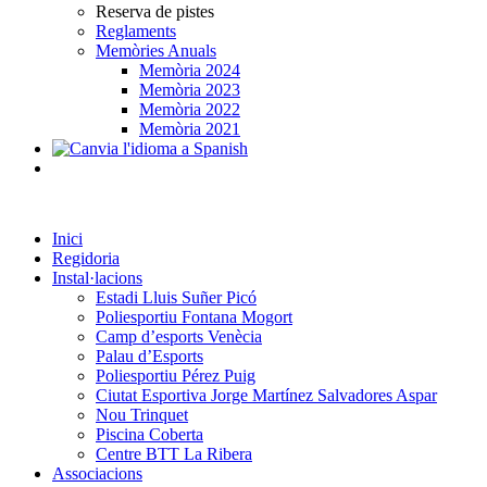
Reserva de pistes
Reglaments
Memòries Anuals
Memòria 2024
Memòria 2023
Memòria 2022
Memòria 2021
Inici
Regidoria
Instal·lacions
Estadi Lluis Suñer Picó
Poliesportiu Fontana Mogort
Camp d’esports Venècia
Palau d’Esports
Poliesportiu Pérez Puig
Ciutat Esportiva Jorge Martínez Salvadores Aspar
Nou Trinquet
Piscina Coberta
Centre BTT La Ribera
Associacions