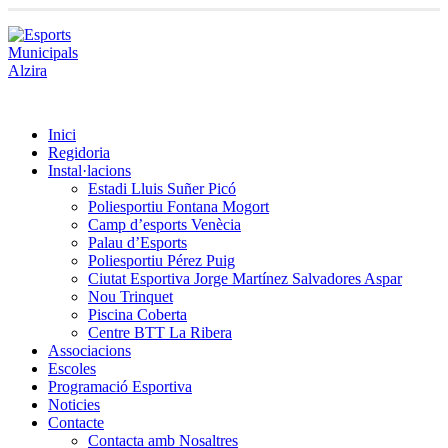
Inici
Regidoria
Instal·lacions
Estadi Lluis Suñer Picó
Poliesportiu Fontana Mogort
Camp d’esports Venècia
Palau d’Esports
Poliesportiu Pérez Puig
Ciutat Esportiva Jorge Martínez Salvadores Aspar
Nou Trinquet
Piscina Coberta
Centre BTT La Ribera
Associacions
Escoles
Programació Esportiva
Noticies
Contacte
Contacta amb Nosaltres