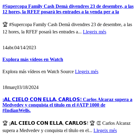
#Supercopa Family Cash Demà divendres 23 de desembre, a las
12 hores, la RFEF posarà les entrades a la venda per a la
🏆 #Supercopa Family Cash Demà divendres 23 de desembre, a las
12 hores, la RFEF posarà les entrades a...
Llegeix més
14
abr.
04/14/2023
Explora más vídeos en Watch
Explora más vídeos en Watch Source
Llegeix més
18
març
03/18/2024
¡𝗔𝗟 𝗖𝗜𝗘𝗟𝗢 𝗖𝗢𝗡 𝗘𝗟𝗟𝗔, 𝗖𝗔𝗥𝗟𝗢𝗦! Carlos Alcaraz supera a
Medvedev y conquista el título en el #ATP 1000 de
#IndianWells.
🏆 ¡𝗔𝗟 𝗖𝗜𝗘𝗟𝗢 𝗖𝗢𝗡 𝗘𝗟𝗟𝗔, 𝗖𝗔𝗥𝗟𝗢𝗦! 🏆 👏 Carlos Alcaraz
supera a Medvedev y conquista el título en el...
Llegeix més