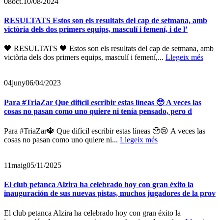
08
oct.
10/08/2024
RESULTATS Estos son els resultats del cap de setmana, amb
victòria dels dos primers equips, masculí i femení, i de l’
🖤 RESULTATS 🖤 Estos son els resultats del cap de setmana, amb
victòria dels dos primers equips, masculí i femení,...
Llegeix més
04
juny
06/04/2023
Para #TriaZar Que difícil escribir estas líneas 🥹 A veces las
cosas no pasan como uno quiere ni tenía pensado, pero d
Para #TriaZar🔱 Que difícil escribir estas líneas 🥹😢 A veces las
cosas no pasan como uno quiere ni...
Llegeix més
11
maig
05/11/2025
El club petanca Alzira ha celebrado hoy con gran éxito la
inauguración de sus nuevas pistas, muchos jugadores de la prov
El club petanca Alzira ha celebrado hoy con gran éxito la