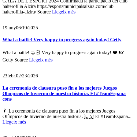
GALA DE L'ESPORT 2024 Confirmada la participació del club
halterofilia Alzira https://esportsmunicipalsalzira.com/club-
halterofilia-alzira/ Source
Llegeix més
19
juny
06/19/2025
What a battle! Very happy to progress again today! Getty
What a battle! 🤝🏻 Very happy to progress again today! ❤️ 📸
Getty Source
Llegeix més
23
febr.
02/23/2026
La ceremonia de clausura puso fin a los mejores Juegos
Olímpicos de Invierno de nuestra historia. El #TeamEspaña
cons
🎇 La ceremonia de clausura puso fin a los mejores Juegos
Olímpicos de Invierno de nuestra historia. 🇪🇸 El #TeamEspaña...
Llegeix més