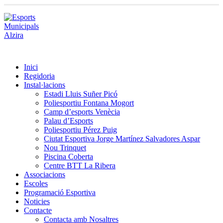
Inici
Regidoria
Instal·lacions
Estadi Lluis Suñer Picó
Poliesportiu Fontana Mogort
Camp d’esports Venècia
Palau d’Esports
Poliesportiu Pérez Puig
Ciutat Esportiva Jorge Martínez Salvadores Aspar
Nou Trinquet
Piscina Coberta
Centre BTT La Ribera
Associacions
Escoles
Programació Esportiva
Noticies
Contacte
Contacta amb Nosaltres