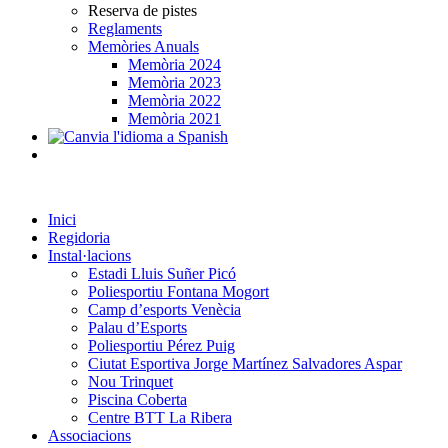
Reserva de pistes
Reglaments
Memòries Anuals
Memòria 2024
Memòria 2023
Memòria 2022
Memòria 2021
Inici
Regidoria
Instal·lacions
Estadi Lluis Suñer Picó
Poliesportiu Fontana Mogort
Camp d’esports Venècia
Palau d’Esports
Poliesportiu Pérez Puig
Ciutat Esportiva Jorge Martínez Salvadores Aspar
Nou Trinquet
Piscina Coberta
Centre BTT La Ribera
Associacions