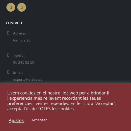
CONTACTE
Adreça:
Rambla 23
Telèfon:
96 245 92 50
Email:
esports@alzira.es
Usem cookies en el nostre lloc web per a brindar-li
l'experiència més rellevant recordant les seues
preferències i visites repetides. En fer clic a "Acceptar",
accepta l'ús de TOTES les cookies.
Ajustos
Acceptar
© Copyright 2025. Todos los derechos reservados