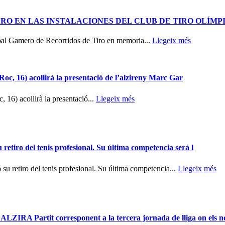
RO EN LAS INSTALACIONES DEL CLUB DE TIRO OLÍMP
óbal Gamero de Recorridos de Tiro en memoria...
Llegeix més
oc, 16) acollirà la presentació de l’alzireny Marc Gar
 16) acollirà la presentació...
Llegeix més
iro del tenis profesional. Su última competencia será l
etiro del tenis profesional. Su última competencia...
Llegeix més
rtit corresponent a la tercera jornada de lliga on els no