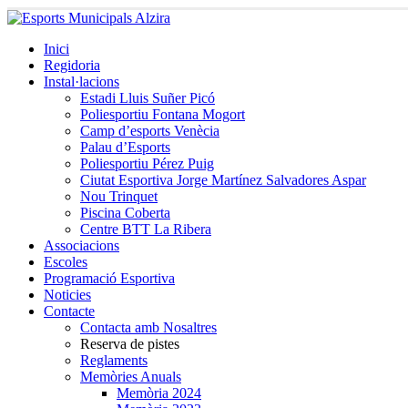
Inici
Regidoria
Instal·lacions
Estadi Lluis Suñer Picó
Poliesportiu Fontana Mogort
Camp d’esports Venècia
Palau d’Esports
Poliesportiu Pérez Puig
Ciutat Esportiva Jorge Martínez Salvadores Aspar
Nou Trinquet
Piscina Coberta
Centre BTT La Ribera
Associacions
Escoles
Programació Esportiva
Noticies
Contacte
Contacta amb Nosaltres
Reserva de pistes
Reglaments
Memòries Anuals
Memòria 2024