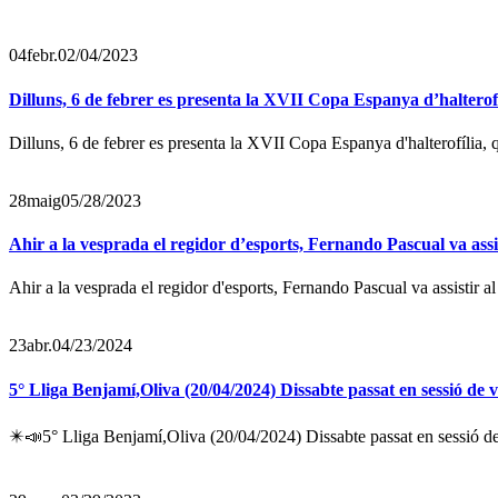
04
febr.
02/04/2023
Dilluns, 6 de febrer es presenta la XVII Copa Espanya d’halterofí
Dilluns, 6 de febrer es presenta la XVII Copa Espanya d'halterofília, q
28
maig
05/28/2023
Ahir a la vesprada el regidor d’esports, Fernando Pascual va assist
Ahir a la vesprada el regidor d'esports, Fernando Pascual va assistir al
23
abr.
04/23/2024
5° Lliga Benjamí,Oliva (20/04/2024) Dissabte passat en sessió de 
✴️📣5° Lliga Benjamí,Oliva (20/04/2024) Dissabte passat en sessió de