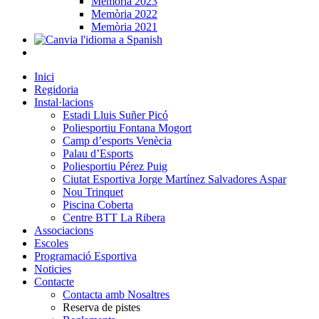
Memòria 2023
Memòria 2022
Memòria 2021
Inici
Regidoria
Instal·lacions
Estadi Lluis Suñer Picó
Poliesportiu Fontana Mogort
Camp d’esports Venècia
Palau d’Esports
Poliesportiu Pérez Puig
Ciutat Esportiva Jorge Martínez Salvadores Aspar
Nou Trinquet
Piscina Coberta
Centre BTT La Ribera
Associacions
Escoles
Programació Esportiva
Noticies
Contacte
Contacta amb Nosaltres
Reserva de pistes