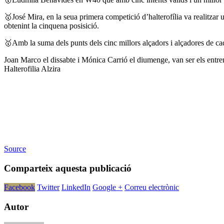
🥇José Mira, en la seua primera competició d’halterofília va realitz
obtenint la cinquena posisició.
🥇Amb la suma dels punts dels cinc millors alçadors i alçadores de c
Joan Marco el dissabte i Mónica Carrió el diumenge, van ser els entre
Halterofilia Alzira
Source
Comparteix aquesta publicació
Facebook
Twitter
LinkedIn
Google +
Correu electrònic
Autor