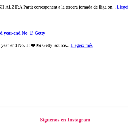
Partit corresponent a la tercera jornada de lliga on...
Llege
nd year-end No. 1! Getty
nd year-end No. 1! ❤️ 📸 Getty Source...
Llegeix més
Síguenos en Instagram