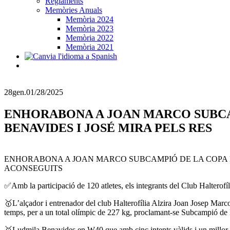
Reglaments
Memòries Anuals
Memòria 2024
Memòria 2023
Memòria 2022
Memòria 2021
28
gen.
01/28/2025
ENHORABONA A JOAN MARCO SUBCAM
BENAVIDES I JOSÉ MIRA PELS RES
ENHORABONA A JOAN MARCO SUBCAMPIÓ DE LA COPA D’
ACONSEGUITS
✅Amb la participació de 120 atletes, els integrants del Club Halterof
🥇L’alçador i entrenador del club Halterofília Alzira Joan Josep Mar
temps, per a un total olímpic de 227 kg, proclamant-se Subcampió d
🥇Ludmila Benavides en W40 que amb cinc intents vàlids i un millor i