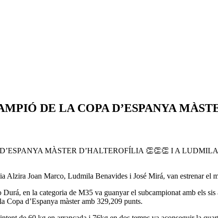
PIÓ DE LA COPA D’ESPANYA MÀSTER
ESPANYA MÀSTER D’HALTEROFÍLIA 👏👏👏 I A LUDMILA 
ília Alzira Joan Marco, Ludmila Benavides i José Mirá, van estrenar el 
co Durá, en la categoria de M35 va guanyar el subcampionat amb els sis 
e la Copa d’Espanya màster amb 329,209 punts.
ntent de 60 kg en arrancada i 76kg en dos temps va aconseguir la quart