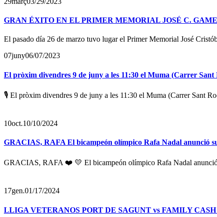
29
març
03/29/2023
GRAN ÉXITO EN EL PRIMER MEMORIAL JOSÉ C. GAME
El pasado día 26 de marzo tuvo lugar el Primer Memorial José Crist
07
juny
06/07/2023
El pròxim divendres 9 de juny a les 11:30 el Muma (Carrer Sant R
🎙️ El pròxim divendres 9 de juny a les 11:30 el Muma (Carrer Sant Roc,
10
oct.
10/10/2024
GRACIAS, RAFA El bicampeón olímpico Rafa Nadal anunció su ret
GRACIAS, RAFA ❤️ 💛 El bicampeón olímpico Rafa Nadal anunció su r
17
gen.
01/17/2024
LLIGA VETERANOS PORT DE SAGUNT vs FAMILY CASH ALZIRA Pa