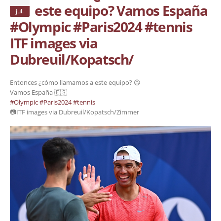
este equipo? Vamos España
jul.
#Olympic #Paris2024 #tennis
ITF images via
Dubreuil/Kopatsch/
Entonces ¿cómo llamamos a este equipo? 😉
Vamos España 🇪🇸
#Olympic
#Paris2024
#tennis
📷ITF images via Dubreuil/Kopatsch/Zimmer