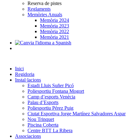
Reserva de pistes
Reglaments
Memòries Anuals
Memòria 2024
Memòria 2023
Memòria 2022
Memòria 2021
Inici
Regidoria
Instal·lacions
Estadi Lluis Suñer Picó
Poliesportiu Fontana Mogort
Camp d’esports Venècia
Palau d’Esports
Poliesportiu Pérez Puig
Ciutat Esportiva Jorge Martínez Salvadores Aspar
Nou Trinquet
Piscina Coberta
Centre BTT La Ribera
Associacions