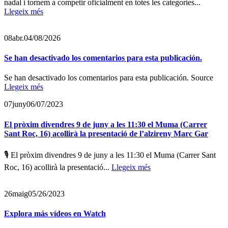
nadal i tornem a competir oficialment en totes les categories...
Llegeix més
08
abr.
04/08/2026
Se han desactivado los comentarios para esta publicación.
Se han desactivado los comentarios para esta publicación. Source
Llegeix més
07
juny
06/07/2023
El pròxim divendres 9 de juny a les 11:30 el Muma (Carrer
Sant Roc, 16) acollirà la presentació de l’alzireny Marc Gar
🎙️ El pròxim divendres 9 de juny a les 11:30 el Muma (Carrer Sant
Roc, 16) acollirà la presentació...
Llegeix més
26
maig
05/26/2023
Explora más vídeos en Watch