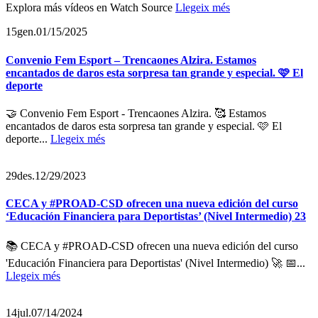
Explora más vídeos en Watch Source
Llegeix més
15
gen.
01/15/2025
Convenio Fem Esport – Trencaones Alzira. Estamos
encantados de daros esta sorpresa tan grande y especial. 🩷 El
deporte
🤝 Convenio Fem Esport - Trencaones Alzira. 🥰 Estamos
encantados de daros esta sorpresa tan grande y especial. 🩷 El
deporte...
Llegeix més
29
des.
12/29/2023
CECA y #PROAD-CSD ofrecen una nueva edición del curso
‘Educación Financiera para Deportistas’ (Nivel Intermedio) 23
📚 CECA y #PROAD-CSD ofrecen una nueva edición del curso
'Educación Financiera para Deportistas' (Nivel Intermedio) 🚀 📅...
Llegeix més
14
jul.
07/14/2024