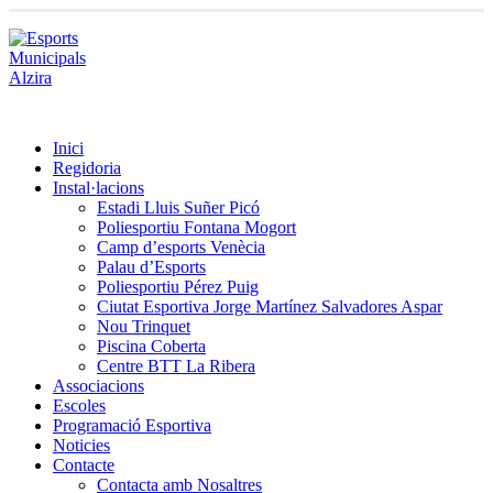
Inici
Regidoria
Instal·lacions
Estadi Lluis Suñer Picó
Poliesportiu Fontana Mogort
Camp d’esports Venècia
Palau d’Esports
Poliesportiu Pérez Puig
Ciutat Esportiva Jorge Martínez Salvadores Aspar
Nou Trinquet
Piscina Coberta
Centre BTT La Ribera
Associacions
Escoles
Programació Esportiva
Noticies
Contacte
Contacta amb Nosaltres