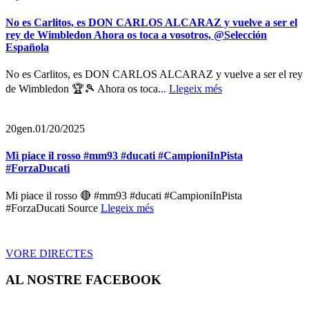
No es Carlitos, es DON CARLOS ALCARAZ y vuelve a ser el
rey de Wimbledon Ahora os toca a vosotros, @Selección
Española
No es Carlitos, es DON CARLOS ALCARAZ y vuelve a ser el rey
de Wimbledon 🏆🎾 Ahora os toca...
Llegeix més
20
gen.
01/20/2025
Mi piace il rosso #mm93 #ducati #CampioniInPista
#ForzaDucati
Mi piace il rosso 🔴 #mm93 #ducati #CampioniInPista
#ForzaDucati Source
Llegeix més
VORE DIRECTES
AL NOSTRE FACEBOOK