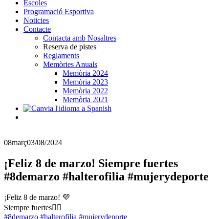
Escoles
Programació Esportiva
Noticies
Contacte
Contacta amb Nosaltres
Reserva de pistes
Reglaments
Memòries Anuals
Memòria 2024
Memòria 2023
Memòria 2022
Memòria 2021
08
març
03/08/2024
¡Feliz 8 de marzo! Siempre fuertes
#8demarzo #halterofilia #mujerydeporte
¡Feliz 8 de marzo! 💜
Siempre fuertes🏋️‍♀️
#8demarzo
#halterofilia
#mujerydeporte