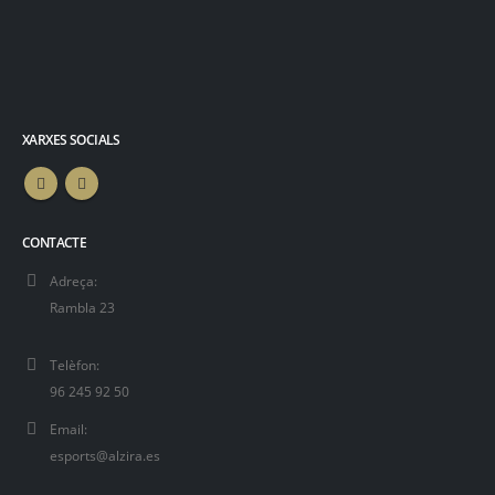
XARXES SOCIALS
CONTACTE
Adreça:
Rambla 23
Telèfon:
96 245 92 50
Email:
esports@alzira.es