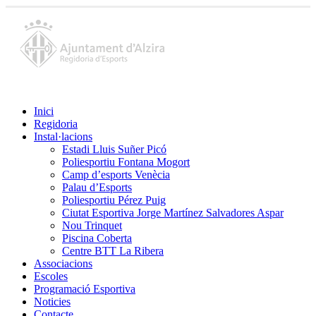
Inici
Regidoria
Instal·lacions
Estadi Lluis Suñer Picó
Poliesportiu Fontana Mogort
Camp d’esports Venècia
Palau d’Esports
Poliesportiu Pérez Puig
Ciutat Esportiva Jorge Martínez Salvadores Aspar
Nou Trinquet
Piscina Coberta
Centre BTT La Ribera
Associacions
Escoles
Programació Esportiva
Noticies
Contacte