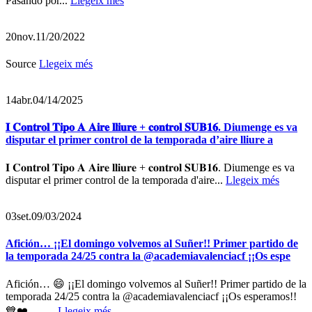
Pasando por...
Llegeix més
20
nov.
11/20/2022
Source
Llegeix més
14
abr.
04/14/2025
𝐈 𝐂𝐨𝐧𝐭𝐫𝐨𝐥 𝐓𝐢𝐩𝐨 𝐀 𝐀𝐢𝐫𝐞 𝐥𝐥𝐢𝐮𝐫𝐞 + 𝐜𝐨𝐧𝐭𝐫𝐨𝐥 𝐒𝐔𝐁𝟏𝟔. Diumenge es va
disputar el primer control de la temporada d’aire lliure a
𝐈 𝐂𝐨𝐧𝐭𝐫𝐨𝐥 𝐓𝐢𝐩𝐨 𝐀 𝐀𝐢𝐫𝐞 𝐥𝐥𝐢𝐮𝐫𝐞 + 𝐜𝐨𝐧𝐭𝐫𝐨𝐥 𝐒𝐔𝐁𝟏𝟔. Diumenge es va
disputar el primer control de la temporada d'aire...
Llegeix més
03
set.
09/03/2024
Afición… ¡¡El domingo volvemos al Suñer!! Primer partido de
la temporada 24/25 contra la @academiavalenciacf ¡¡Os espe
Afición… 😄 ¡¡El domingo volvemos al Suñer!! Primer partido de la
temporada 24/25 contra la @academiavalenciacf ¡¡Os esperamos!!
💙❤️ - - -...
Llegeix més