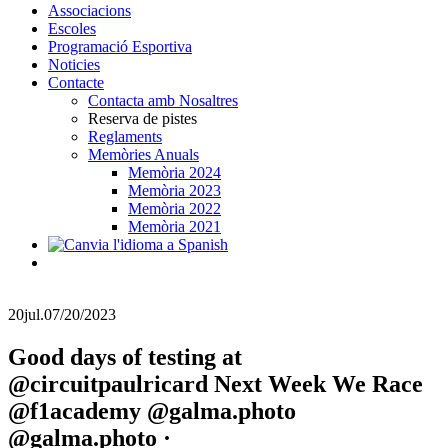
Associacions
Escoles
Programació Esportiva
Noticies
Contacte
Contacta amb Nosaltres
Reserva de pistes
Reglaments
Memòries Anuals
Memòria 2024
Memòria 2023
Memòria 2022
Memòria 2021
20
jul.
07/20/2023
Good days of testing at
@circuitpaulricard Next Week We Race
@f1academy @galma.photo
@galma.photo ·