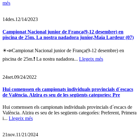
més
14
des.
12/14/2023
Campionat Nacional junior de França(9-12 desembre) en
piscina de 25m. La nostra nadadora junior,Maia Lardeur (07)
✴️📣Campionat Nacional junior de França(9-12 desembre) en
piscina de 25m.❗ La nostra nadadora...
Llegeix més
24
set.
09/24/2022
Hui comenssen els campionats individuals provincials d´escacs
de València. Alzira es seu de les següents categoríes: Pre
Hui comenssen els campionats individuals provincials d´escacs de
València. Alzira es seu de les següents categoríes: Preferent, Primera
i...
Llegeix més
21
nov.
11/21/2024