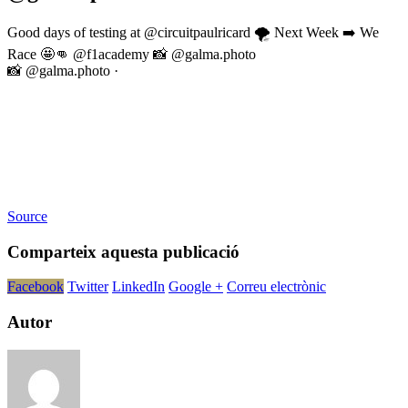
Good days of testing at @circuitpaulricard 🌪️ Next Week ➡️ We
Race 🤩👊 @f1academy 📸 @galma.photo
📸 @galma.photo
·
Source
Comparteix aquesta publicació
Facebook
Twitter
LinkedIn
Google +
Correu electrònic
Autor