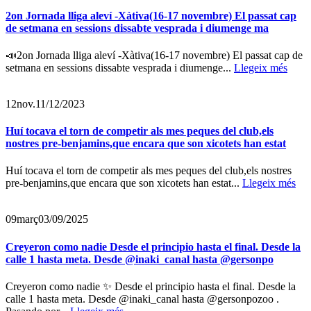
2on Jornada lliga aleví -Xàtiva(16-17 novembre) El passat cap
de setmana en sessions dissabte vesprada i diumenge ma
📣2on Jornada lliga aleví -Xàtiva(16-17 novembre) El passat cap de
setmana en sessions dissabte vesprada i diumenge...
Llegeix més
12
nov.
11/12/2023
Huí tocava el torn de competir als mes peques del club,els
nostres pre-benjamins,que encara que son xicotets han estat
Huí tocava el torn de competir als mes peques del club,els nostres
pre-benjamins,que encara que son xicotets han estat...
Llegeix més
09
març
03/09/2025
Creyeron como nadie Desde el principio hasta el final. Desde la
calle 1 hasta meta. Desde @inaki_canal hasta @gersonpo
Creyeron como nadie ✨ Desde el principio hasta el final. Desde la
calle 1 hasta meta. Desde @inaki_canal hasta @gersonpozoo .