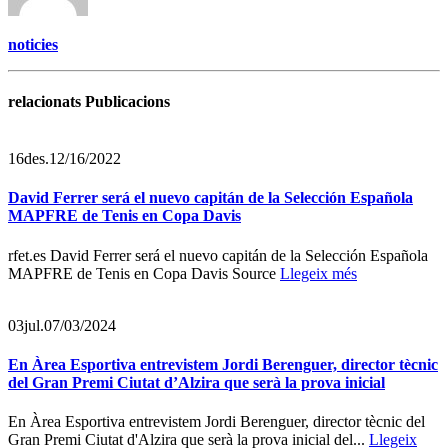
noticies
relacionats Publicacions
16
des.
12/16/2022
David Ferrer será el nuevo capitán de la Selección Española
MAPFRE de Tenis en Copa Davis
rfet.es David Ferrer será el nuevo capitán de la Selección Española
MAPFRE de Tenis en Copa Davis Source
Llegeix més
03
jul.
07/03/2024
En Àrea Esportiva entrevistem Jordi Berenguer, director tècnic
del Gran Premi Ciutat d’Alzira que serà la prova inicial
En Àrea Esportiva entrevistem Jordi Berenguer, director tècnic del
Gran Premi Ciutat d'Alzira que serà la prova inicial del...
Llegeix