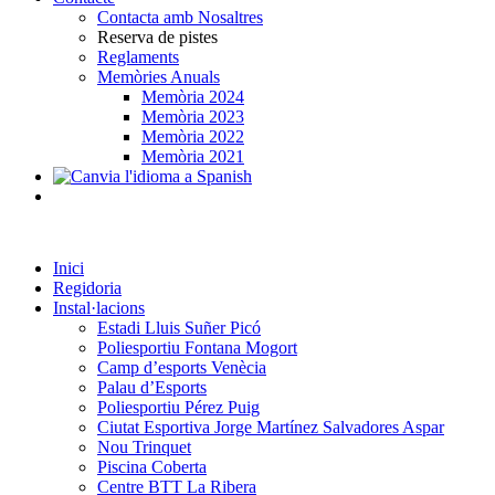
Contacta amb Nosaltres
Reserva de pistes
Reglaments
Memòries Anuals
Memòria 2024
Memòria 2023
Memòria 2022
Memòria 2021
Inici
Regidoria
Instal·lacions
Estadi Lluis Suñer Picó
Poliesportiu Fontana Mogort
Camp d’esports Venècia
Palau d’Esports
Poliesportiu Pérez Puig
Ciutat Esportiva Jorge Martínez Salvadores Aspar
Nou Trinquet
Piscina Coberta
Centre BTT La Ribera