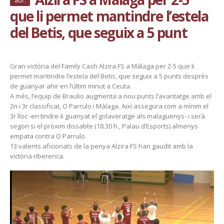
abr.
que li permet mantindre l’estela
del Betis, que seguix a 5 punt
Gran victòria del Family Cash Alzira FS a Màlaga per 2-5 que li
permet mantindre l’estela del Betis, que seguix a 5 punts després
de guanyar ahir en l’últim minut a Ceuta.
A més, l’equip de Braulio augmenta a nou punts l’avantatge amb el
2n i 3r classificat, O Parrulo i Màlaga. Així assegura com a mínim el
3r lloc -en tindre-li guanyat el golaveratge als malaguenys- i serà
segon si el pròxim dissabte (18.30 h., Palau d’Esports) almenys
empata contra O Parrulo.
13 valents aficionats de la penya Alzira FS han gaudit amb la
victòria riberenca.