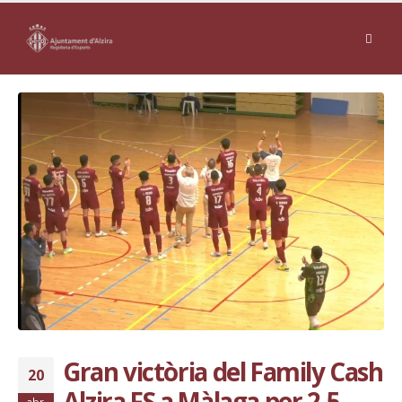
Gran victòria del Family Cash
20
Alzira FS a Màlaga per 2-5