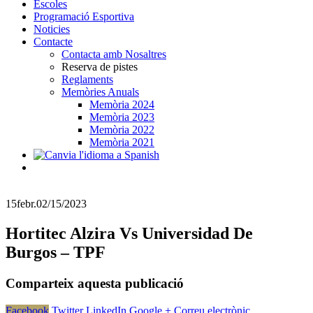
Escoles
Programació Esportiva
Noticies
Contacte
Contacta amb Nosaltres
Reserva de pistes
Reglaments
Memòries Anuals
Memòria 2024
Memòria 2023
Memòria 2022
Memòria 2021
15
febr.
02/15/2023
Hortitec Alzira Vs Universidad De
Burgos – TPF
Comparteix aquesta publicació
Facebook
Twitter
LinkedIn
Google +
Correu electrònic