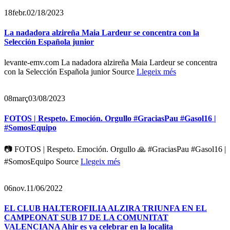
18
febr.
02/18/2023
La nadadora alzireña Maia Lardeur se concentra con la
Selección Española junior
levante-emv.com La nadadora alzireña Maia Lardeur se concentra
con la Selección Española junior Source
Llegeix més
08
març
03/08/2023
FOTOS | Respeto. Emoción. Orgullo #GraciasPau #Gasol16 |
#SomosEquipo
📷 FOTOS | Respeto. Emoción. Orgullo 🙏 #GraciasPau #Gasol16 |
#SomosEquipo Source
Llegeix més
06
nov.
11/06/2022
EL CLUB HALTEROFILIA ALZIRA TRIUNFA EN EL
CAMPEONAT SUB 17 DE LA COMUNITAT
VALENCIANA Ahir es va celebrar en la localita