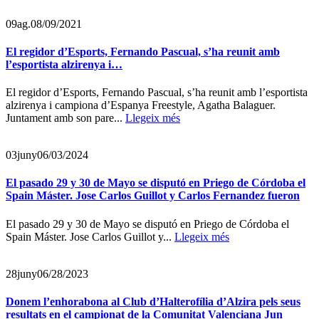
09
ag.
08/09/2021
El regidor d’Esports, Fernando Pascual, s’ha reunit amb
l’esportista alzirenya i…
El regidor d’Esports, Fernando Pascual, s’ha reunit amb l’esportista
alzirenya i campiona d’Espanya Freestyle, Agatha Balaguer.
Juntament amb son pare...
Llegeix més
03
juny
06/03/2024
El pasado 29 y 30 de Mayo se disputó en Priego de Córdoba el
Spain Máster. Jose Carlos Guillot y Carlos Fernandez fueron
El pasado 29 y 30 de Mayo se disputó en Priego de Córdoba el
Spain Máster. Jose Carlos Guillot y...
Llegeix més
28
juny
06/28/2023
Donem l’enhorabona al Club d’Halterofília d’Alzira pels seus
resultats en el campionat de la Comunitat Valenciana Jun