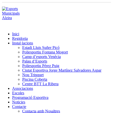
Inici
Regidoria
Instal·lacions
Estadi Lluis Suñer Picó
Poliesportiu Fontana Mogort
Camp d’esports Venècia
Palau d’Esports
Poliesportiu Pérez Puig
Ciutat Esportiva Jorge Martínez Salvadores Aspar
Nou Trinquet
Piscina Coberta
Centre BTT La Ribera
Associacions
Escoles
Programació Esportiva
Noticies
Contacte
Contacta amb Nosaltres