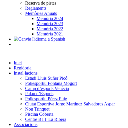
Reserva de pistes
Reglaments
Memòries Anuals
Memòria 2024
Memòria 2023
Memòria 2022
Memòria 2021
Inici
Regidoria
Instal·lacions
Estadi Lluis Suñer Picó
Poliesportiu Fontana Mogort
Camp d’esports Venècia
Palau d’Esports
Poliesportiu Pérez Puig
Ciutat Esportiva Jorge Martínez Salvadores Aspar
Nou Trinquet
Piscina Coberta
Centre BTT La Ribera
Associacions