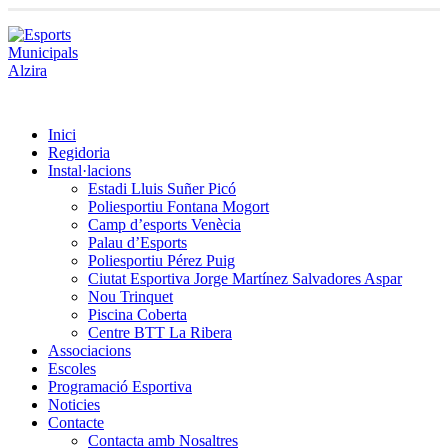
Inici
Regidoria
Instal·lacions
Estadi Lluis Suñer Picó
Poliesportiu Fontana Mogort
Camp d’esports Venècia
Palau d’Esports
Poliesportiu Pérez Puig
Ciutat Esportiva Jorge Martínez Salvadores Aspar
Nou Trinquet
Piscina Coberta
Centre BTT La Ribera
Associacions
Escoles
Programació Esportiva
Noticies
Contacte
Contacta amb Nosaltres