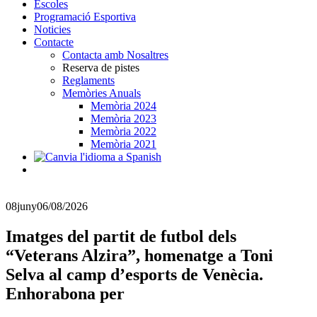
Escoles
Programació Esportiva
Noticies
Contacte
Contacta amb Nosaltres
Reserva de pistes
Reglaments
Memòries Anuals
Memòria 2024
Memòria 2023
Memòria 2022
Memòria 2021
08
juny
06/08/2026
Imatges del partit de futbol dels
“Veterans Alzira”, homenatge a Toni
Selva al camp d’esports de Venècia.
Enhorabona per