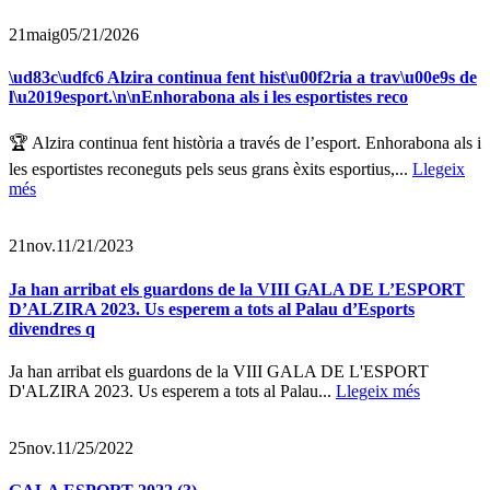
21
maig
05/21/2026
\ud83c\udfc6 Alzira continua fent hist\u00f2ria a trav\u00e9s de
l\u2019esport.\n\nEnhorabona als i les esportistes reco
🏆 Alzira continua fent història a través de l’esport. Enhorabona als i
les esportistes reconeguts pels seus grans èxits esportius,...
Llegeix
més
21
nov.
11/21/2023
Ja han arribat els guardons de la VIII GALA DE L’ESPORT
D’ALZIRA 2023. Us esperem a tots al Palau d’Esports
divendres q
Ja han arribat els guardons de la VIII GALA DE L'ESPORT
D'ALZIRA 2023. Us esperem a tots al Palau...
Llegeix més
25
nov.
11/25/2022