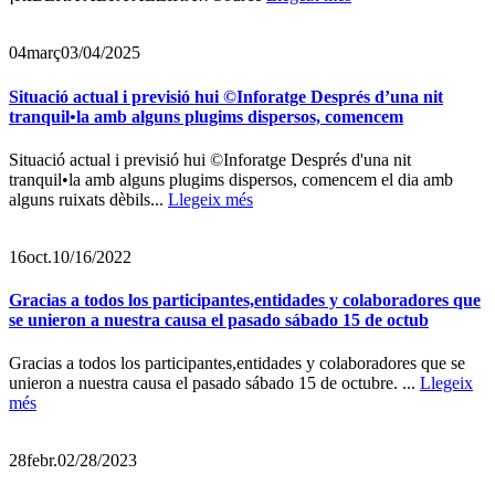
04
març
03/04/2025
Situació actual i previsió hui ©️Inforatge Després d’una nit
tranquil•la amb alguns plugims dispersos, comencem
Situació actual i previsió hui ©️Inforatge Després d'una nit
tranquil•la amb alguns plugims dispersos, comencem el dia amb
alguns ruixats dèbils...
Llegeix més
16
oct.
10/16/2022
Gracias a todos los participantes,entidades y colaboradores que
se unieron a nuestra causa el pasado sábado 15 de octub
Gracias a todos los participantes,entidades y colaboradores que se
unieron a nuestra causa el pasado sábado 15 de octubre. ...
Llegeix
més
28
febr.
02/28/2023