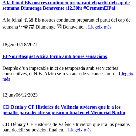
A la feina! Els nostres continuen preparant el partit del cap de
setmana Diumenge Benavente (12.30h) #CrememElPal
A la feina! 💪🏼 Els nostres continuen preparant el partit del cap de
setmana 🔦⚽️ 🔜 Diumenge 🆚 Benavente...
Llegeix més
18
gen.
01/18/2021
El Nou Bàsquet Alzira torna amb bones sensacions
Després d’un impecable inici de temporada amb set victòries
consecutives, el N.B. Alzira se’n va anar de vacances amb...
Llegeix
més
12
juny
06/12/2023
CD Dénia y CF Històrics de València tuvieron que ir a los
penaltis para decidir su posición final en el Memorial Nacho
CD Dénia y CF Històrics de València tuvieron que ir a los penaltis
para decidir su posición final en...
Llegeix més