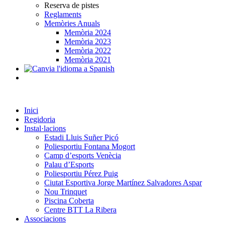
Reserva de pistes
Reglaments
Memòries Anuals
Memòria 2024
Memòria 2023
Memòria 2022
Memòria 2021
Inici
Regidoria
Instal·lacions
Estadi Lluis Suñer Picó
Poliesportiu Fontana Mogort
Camp d’esports Venècia
Palau d’Esports
Poliesportiu Pérez Puig
Ciutat Esportiva Jorge Martínez Salvadores Aspar
Nou Trinquet
Piscina Coberta
Centre BTT La Ribera
Associacions