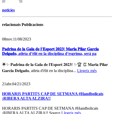
noticies
relacionats Publicacions
08
nov.
11/08/2023
𝐏𝐚𝐝𝐫𝐢𝐧𝐚 𝐝𝐞 𝐥𝐚 𝐆𝐚𝐥𝐚 𝐝𝐞 𝐥’𝐄𝐬𝐩𝐨𝐫𝐭 𝟐𝟎𝟐𝟑! 𝐌𝐚𝐫𝐢́𝐚 𝐏𝐢𝐥𝐚𝐫 𝐆𝐚𝐫𝐜𝐢́𝐚
𝐃𝐞𝐥𝐠𝐚𝐝𝐨, atleta d’èlit en la disciplina d’esgrima, serà pa
🌟✨ 𝐏𝐚𝐝𝐫𝐢𝐧𝐚 𝐝𝐞 𝐥𝐚 𝐆𝐚𝐥𝐚 𝐝𝐞 𝐥'𝐄𝐬𝐩𝐨𝐫𝐭 𝟐𝟎𝟐𝟑! ✨🏆 👏 𝐌𝐚𝐫𝐢́𝐚 𝐏𝐢𝐥𝐚𝐫
𝐆𝐚𝐫𝐜𝐢́𝐚 𝐃𝐞𝐥𝐠𝐚𝐝𝐨, atleta d'èlit en la disciplina...
Llegeix més
21
abr.
04/21/2023
HORARIS PARTITS CAP DE SETMANA #Handbolicats
¡RIBERA ALTA ALZIRA!!
HORARIS PARTITS CAP DE SETMANA #Handbolicats
¡RIBERA ALTA ALZIRA!! Source
Llegeix més