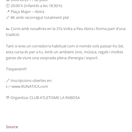
🕗 20:00 h (Infantils a les 18:30 h)
📍 Plaça Major – Alzira
📏 8K amb recorregut totalment pla!
👟 Corre amb nosaltres en la 37a Volta a Peu Alzira i forma part d’una
tradició.
Tant si eres un corredor/a habitual com si només vols passar-ho bé,
esta cursa és per a tu. Amb un ambient únic, música, regals i moltes
ganes de viure una vesprada plena d’energia i esport.
T’esperem!!!
🔗 Inscripcions obertes en:
👉 www.RUNATICA.com
💚 Organitza: CLUB ATLETISME LA RABOSA
Source