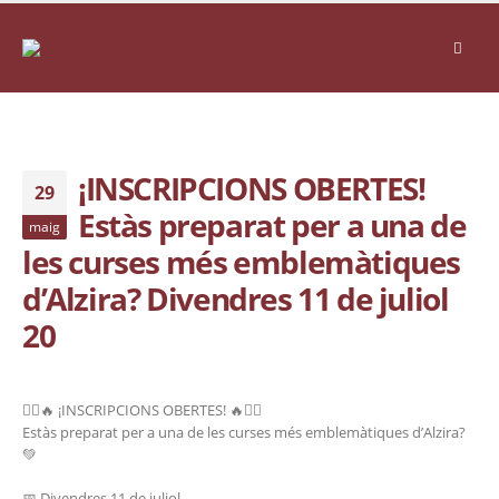
¡INSCRIPCIONS OBERTES!
29
Estàs preparat per a una de
maig
les curses més emblemàtiques
d’Alzira? Divendres 11 de juliol
20
🏃‍♂️🔥 ¡INSCRIPCIONS OBERTES! 🔥🏃‍♀️
Estàs preparat per a una de les curses més emblemàtiques d’Alzira?
💚
📅 Divendres 11 de juliol