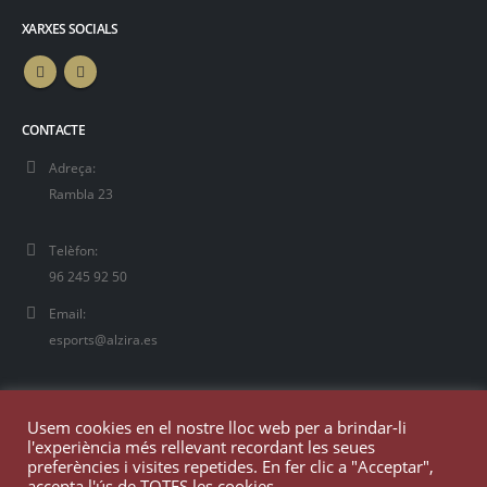
XARXES SOCIALS
CONTACTE
Adreça:
Rambla 23
Telèfon:
96 245 92 50
Email:
esports@alzira.es
Usem cookies en el nostre lloc web per a brindar-li
l'experiència més rellevant recordant les seues
preferències i visites repetides. En fer clic a "Acceptar",
accepta l'ús de TOTES les cookies.