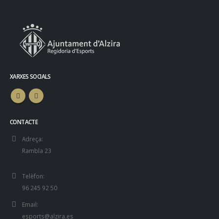
XARXES SOCIALS
CONTACTE
Adreça:
Rambla 23
Telèfon:
96 245 92 50
Email:
esports@alzira.es