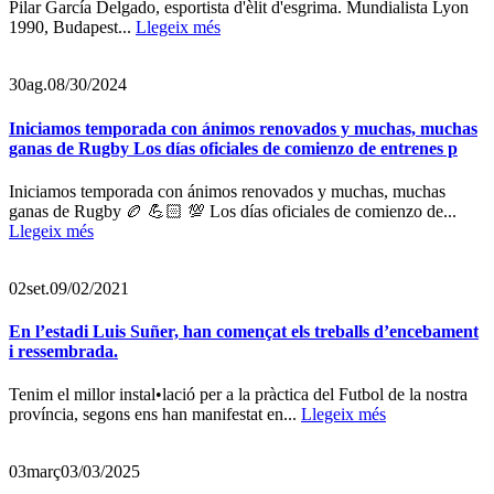
Pilar García Delgado, esportista d'èlit d'esgrima. Mundialista Lyon
1990, Budapest...
Llegeix més
30
ag.
08/30/2024
Iniciamos temporada con ánimos renovados y muchas, muchas
ganas de Rugby Los días oficiales de comienzo de entrenes p
Iniciamos temporada con ánimos renovados y muchas, muchas
ganas de Rugby 🏉 💪🏻 💯 Los días oficiales de comienzo de...
Llegeix més
02
set.
09/02/2021
En l’estadi Luis Suñer, han començat els treballs d’encebament
i ressembrada.
Tenim el millor instal•lació per a la pràctica del Futbol de la nostra
província, segons ens han manifestat en...
Llegeix més
03
març
03/03/2025