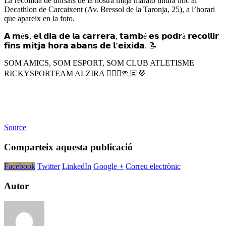
La recollida de dorsals de la nostra mitja marató tindrà lloc al
Decathlon de Carcaixent (Av. Bressol de la Taronja, 25), a l’horari
que apareix en la foto.
𝗔 𝗺é𝘀, 𝗲𝗹 𝗱𝗶𝗮 𝗱𝗲 𝗹𝗮 𝗰𝗮𝗿𝗿𝗲𝗿𝗮, 𝘁𝗮𝗺𝗯é 𝗲𝘀 𝗽𝗼𝗱𝗿à 𝗿𝗲𝗰𝗼𝗹𝗹𝗶𝗿
𝗳𝗶𝗻𝘀 𝗺𝗶𝘁𝗷𝗮 𝗵𝗼𝗿𝗮 𝗮𝗯𝗮𝗻𝘀 𝗱𝗲 𝗹’𝗲𝗶𝘅𝗶𝗱𝗮. 📝
SOM AMICS, SOM ESPORT, SOM CLUB ATLETISME
RICKYSPORTEAM ALZIRA 🏃🏻‍♀️🏃🏻💜
Source
Comparteix aquesta publicació
Facebook
Twitter
LinkedIn
Google +
Correu electrònic
Autor