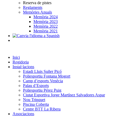
Reserva de pistes
Reglaments
Memòries Anuals
Memòria 2024
Memòria 2023
Memòria 2022
Memòria 2021
Inici
Regidoria
Instal·lacions
Estadi Lluis Suñer Picó
Poliesportiu Fontana Mogort
Camp d’esports Venècia
Palau d’Esports
Poliesportiu Pérez Puig
Ciutat Esportiva Jorge Martínez Salvadores Aspar
Nou Trinquet
Piscina Coberta
Centre BTT La Ribera
Associacions