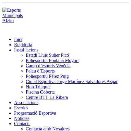
Inici
Regidoria
Instal·lacions
Estadi Lluis Suñer Picó
Poliesportiu Fontana Mogort
Camp d’esports Venècia
Palau d’Esports
Poliesportiu Pérez Puig
Ciutat Esportiva Jorge Martínez Salvadores Aspar
Nou Trinquet
Piscina Coberta
Centre BTT La Ribera
Associacions
Escoles
Programació Esportiva
Noticies
Contacte
Contacta amb Nosaltres