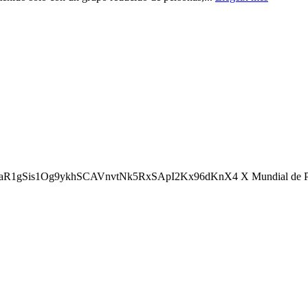
gSis1Og9ykhSCAVnvtNk5RxSApI2Kx96dKnX4 X Mundial de Pilota en 