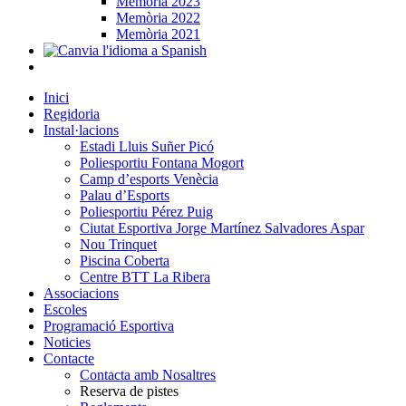
Memòria 2023
Memòria 2022
Memòria 2021
Inici
Regidoria
Instal·lacions
Estadi Lluis Suñer Picó
Poliesportiu Fontana Mogort
Camp d’esports Venècia
Palau d’Esports
Poliesportiu Pérez Puig
Ciutat Esportiva Jorge Martínez Salvadores Aspar
Nou Trinquet
Piscina Coberta
Centre BTT La Ribera
Associacions
Escoles
Programació Esportiva
Noticies
Contacte
Contacta amb Nosaltres
Reserva de pistes