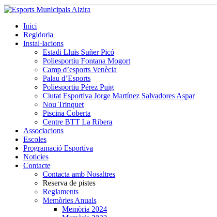
Inici
Regidoria
Instal·lacions
Estadi Lluis Suñer Picó
Poliesportiu Fontana Mogort
Camp d’esports Venècia
Palau d’Esports
Poliesportiu Pérez Puig
Ciutat Esportiva Jorge Martínez Salvadores Aspar
Nou Trinquet
Piscina Coberta
Centre BTT La Ribera
Associacions
Escoles
Programació Esportiva
Noticies
Contacte
Contacta amb Nosaltres
Reserva de pistes
Reglaments
Memòries Anuals
Memòria 2024