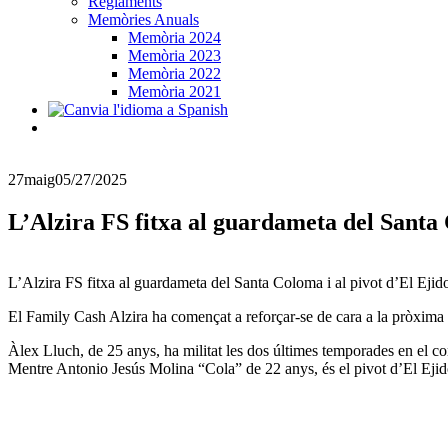
Reglaments
Memòries Anuals
Memòria 2024
Memòria 2023
Memòria 2022
Memòria 2021
27
maig
05/27/2025
L’Alzira FS fitxa al guardameta del Santa 
L’Alzira FS fitxa al guardameta del Santa Coloma i al pivot d’El Ejid
El Family Cash Alzira ha començat a reforçar-se de cara a la pròxima t
Àlex Lluch, de 25 anys, ha militat les dos últimes temporades en el conj
Mentre Antonio Jesús Molina “Cola” de 22 anys, és el pivot d’El Ejido