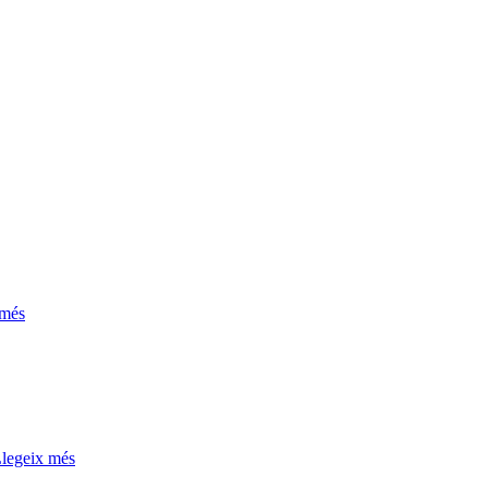
 més
legeix més