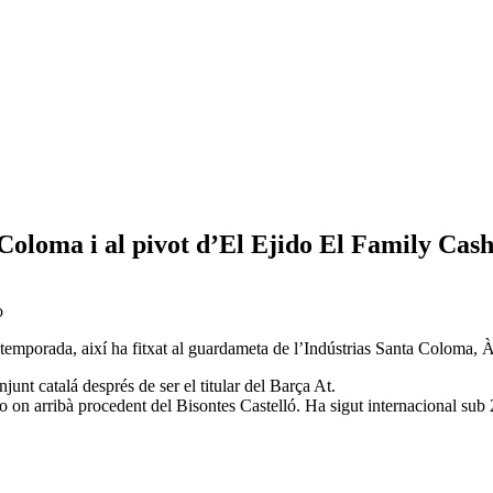
Coloma i al pivot d’El Ejido El Family Cash
o
emporada, així ha fitxat al guardameta de l’Indústrias Santa Coloma, Àl
unt catalá després de ser el titular del Barça At.
 on arribà procedent del Bisontes Castelló. Ha sigut internacional sub 