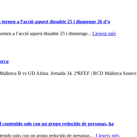
 tornen a l’acció aquest dissabte 25 i diumenge 26 d’o
ornen a l’acció aquest dissabte 25 i diumenge...
Llegeix més
orca
llorca B vs UD Alzira. Jornada 34. 2ªRFEF | RCD Mallorca Sourc
el contenido solo con un grupo reducido de personas, ha
ntenido solo con un grupo reducido de personas,...
Llegeix més