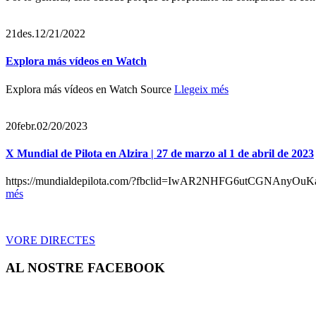
21
des.
12/21/2022
Explora más vídeos en Watch
Explora más vídeos en Watch Source
Llegeix més
20
febr.
02/20/2023
X Mundial de Pilota en Alzira | 27 de marzo al 1 de abril de 2023
https://mundialdepilota.com/?fbclid=IwAR2NHFG6utCGNAnyOuKaR1
més
VORE DIRECTES
AL NOSTRE FACEBOOK