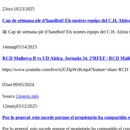
23
oct.
10/23/2025
Cap de setmana ple d’handbol! Els nostres equips del C.H. Alzira
📅 Cap de setmana ple d’handbol! Els nostres equips del C.H. Alzira t
14
maig
05/14/2023
RCD Mallorca B vs UD Alzira. Jornada 34. 2ªRFEF | RCD Mall
https://www.youtube.com/live/n2GDpWzKmp4?feature=share RCD Ma
05
set.
09/05/2024
Source
Llegeix més
12
març
03/12/2025
Por lo general, esto sucede porque el propietario ha compartido 
Por lo general, esto sucede porque el propietario ha compartido el co