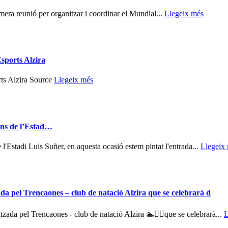
imera reunió per organitzar i coordinar el Mundial...
Llegeix més
Esports Alzira
rts Alzira Source
Llegeix més
ions de l’Estad…
 l'Estadi Luis Suñer, en aquesta ocasió estem pintat l'entrada...
Llegeix
 pel Trencaones – club de natació Alzira que se celebrarà d
 pel Trencaones - club de natació Alzira 🏊🏊‍♂️que se celebrarà...
L