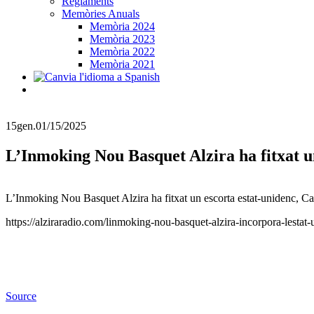
Reglaments
Memòries Anuals
Memòria 2024
Memòria 2023
Memòria 2022
Memòria 2021
15
gen.
01/15/2025
L’Inmoking Nou Basquet Alzira ha fitxat un
L’Inmoking Nou Basquet Alzira ha fitxat un escorta estat-unidenc, Cal
https://alziraradio.com/linmoking-nou-basquet-alzira-incorpora-lesta
Source