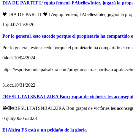
DIA DE PARTIT L’equip femení, l’Abelles/Inter, jugarà la proper
🖤 DIA DE PARTIT 🖤 L'equip femení, l'Abelles/Inter, jugarà la prope
15
jul.
07/15/2026
Por lo general, esto sucede porque el propietario ha compartido 
Por lo general, esto sucede porque el propietario ha compartido el co
04
oct.
10/04/2024
https://esportsmunicipalsalzira.com/programacio-esportiva-cap-de-se
31
oct.
10/31/2022
#RESULTATSNBALZIRA Bon grapat de victòries les aconseguides 
🔵🔴#RESULTATSNBALZIRA Bon grapat de victòries les aconseguides p
05
juny
06/05/2023
El Alzira FS está a un peldaño de la gloria