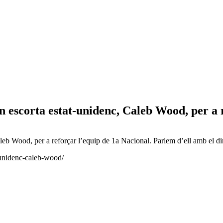
 escorta estat-unidenc, Caleb Wood, per a 
eb Wood, per a reforçar l’equip de 1a Nacional. Parlem d’ell amb el dir
t-unidenc-caleb-wood/