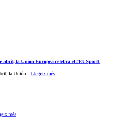
y, 15 de abril, la Unión Europea celebra el #EUSportI
 abril, la Unión...
Llegeix més
geix més