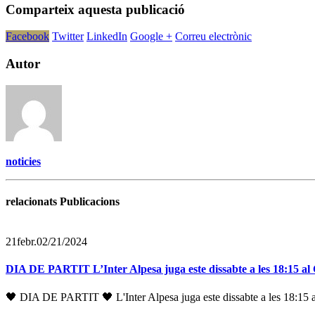
Comparteix aquesta publicació
Facebook
Twitter
LinkedIn
Google +
Correu electrònic
Autor
noticies
relacionats Publicacions
21
febr.
02/21/2024
DIA DE PARTIT L’Inter Alpesa juga este dissabte a les 18:15 a
🖤 DIA DE PARTIT 🖤 L'Inter Alpesa juga este dissabte a les 18:15 a