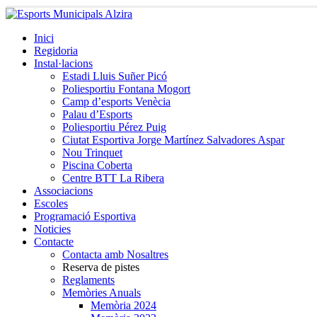
Inici
Regidoria
Instal·lacions
Estadi Lluis Suñer Picó
Poliesportiu Fontana Mogort
Camp d’esports Venècia
Palau d’Esports
Poliesportiu Pérez Puig
Ciutat Esportiva Jorge Martínez Salvadores Aspar
Nou Trinquet
Piscina Coberta
Centre BTT La Ribera
Associacions
Escoles
Programació Esportiva
Noticies
Contacte
Contacta amb Nosaltres
Reserva de pistes
Reglaments
Memòries Anuals
Memòria 2024