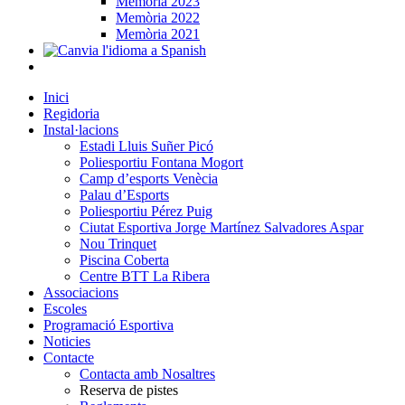
Memòria 2023
Memòria 2022
Memòria 2021
Inici
Regidoria
Instal·lacions
Estadi Lluis Suñer Picó
Poliesportiu Fontana Mogort
Camp d’esports Venècia
Palau d’Esports
Poliesportiu Pérez Puig
Ciutat Esportiva Jorge Martínez Salvadores Aspar
Nou Trinquet
Piscina Coberta
Centre BTT La Ribera
Associacions
Escoles
Programació Esportiva
Noticies
Contacte
Contacta amb Nosaltres
Reserva de pistes