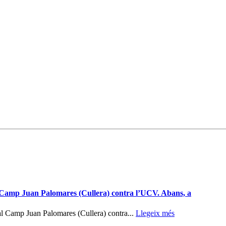
l Camp Juan Palomares (Cullera) contra l’UCV. Abans, a
l Camp Juan Palomares (Cullera) contra...
Llegeix més