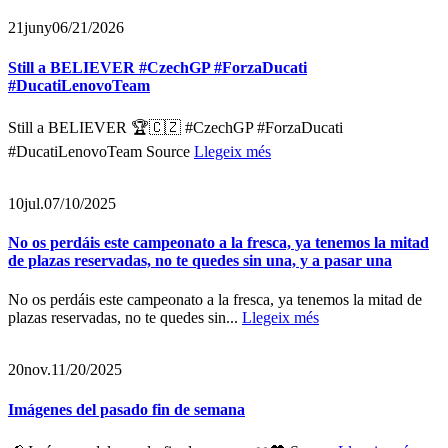
21
juny
06/21/2026
Still a BELIEVER #CzechGP #ForzaDucati
#DucatiLenovoTeam
Still a BELIEVER 🏆🇨🇿 #CzechGP #ForzaDucati
#DucatiLenovoTeam Source
Llegeix més
10
jul.
07/10/2025
No os perdáis este campeonato a la fresca, ya tenemos la mitad
de plazas reservadas, no te quedes sin una, y a pasar una
No os perdáis este campeonato a la fresca, ya tenemos la mitad de
plazas reservadas, no te quedes sin...
Llegeix més
20
nov.
11/20/2025
Imágenes del pasado fin de semana