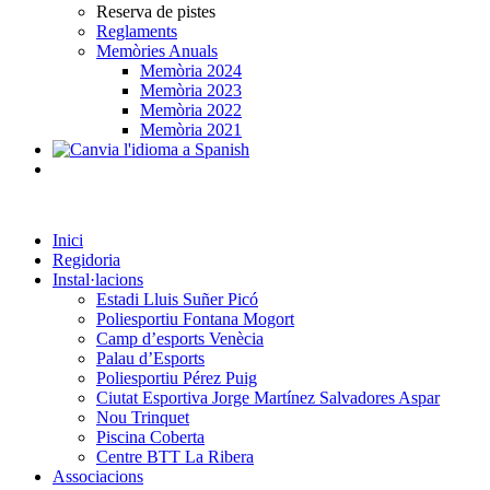
Reserva de pistes
Reglaments
Memòries Anuals
Memòria 2024
Memòria 2023
Memòria 2022
Memòria 2021
Inici
Regidoria
Instal·lacions
Estadi Lluis Suñer Picó
Poliesportiu Fontana Mogort
Camp d’esports Venècia
Palau d’Esports
Poliesportiu Pérez Puig
Ciutat Esportiva Jorge Martínez Salvadores Aspar
Nou Trinquet
Piscina Coberta
Centre BTT La Ribera
Associacions