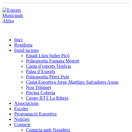
Inici
Regidoria
Instal·lacions
Estadi Lluis Suñer Picó
Poliesportiu Fontana Mogort
Camp d’esports Venècia
Palau d’Esports
Poliesportiu Pérez Puig
Ciutat Esportiva Jorge Martínez Salvadores Aspar
Nou Trinquet
Piscina Coberta
Centre BTT La Ribera
Associacions
Escoles
Programació Esportiva
Noticies
Contacte
Contacta amb Nosaltres