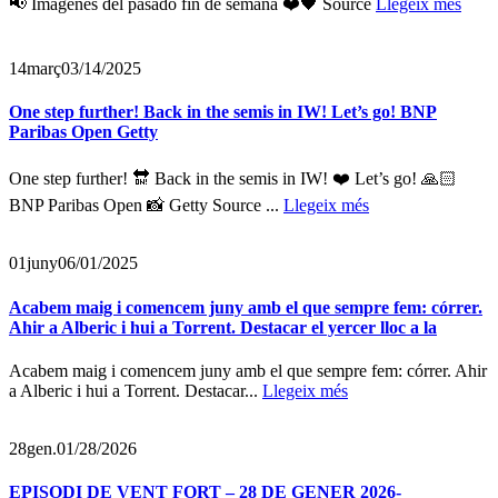
📢 Imágenes del pasado fin de semana ❤️🖤 Source
Llegeix més
14
març
03/14/2025
One step further! Back in the semis in IW! Let’s go! BNP
Paribas Open Getty
One step further! 🔛 Back in the semis in IW! ❤️ Let’s go! 🙏🏻
BNP Paribas Open 📸 Getty Source ...
Llegeix més
01
juny
06/01/2025
Acabem maig i comencem juny amb el que sempre fem: córrer.
Ahir a Alberic i hui a Torrent. Destacar el yercer lloc a la
Acabem maig i comencem juny amb el que sempre fem: córrer. Ahir
a Alberic i hui a Torrent. Destacar...
Llegeix més
28
gen.
01/28/2026
EPISODI DE VENT FORT – 28 DE GENER 2026-