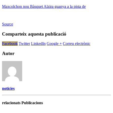
Maxcolchon nou Bàsquet Alzira guanya a la pista de
Source
Comparteix aquesta publicació
Facebook
Twitter
LinkedIn
Google +
Correu electrònic
Autor
noticies
relacionats Publicacions