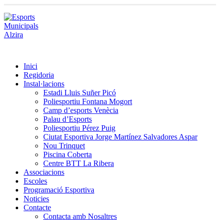
Inici
Regidoria
Instal·lacions
Estadi Lluis Suñer Picó
Poliesportiu Fontana Mogort
Camp d’esports Venècia
Palau d’Esports
Poliesportiu Pérez Puig
Ciutat Esportiva Jorge Martínez Salvadores Aspar
Nou Trinquet
Piscina Coberta
Centre BTT La Ribera
Associacions
Escoles
Programació Esportiva
Noticies
Contacte
Contacta amb Nosaltres