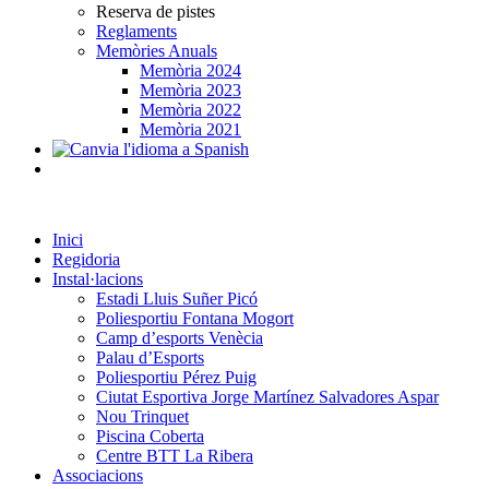
Reserva de pistes
Reglaments
Memòries Anuals
Memòria 2024
Memòria 2023
Memòria 2022
Memòria 2021
Inici
Regidoria
Instal·lacions
Estadi Lluis Suñer Picó
Poliesportiu Fontana Mogort
Camp d’esports Venècia
Palau d’Esports
Poliesportiu Pérez Puig
Ciutat Esportiva Jorge Martínez Salvadores Aspar
Nou Trinquet
Piscina Coberta
Centre BTT La Ribera
Associacions