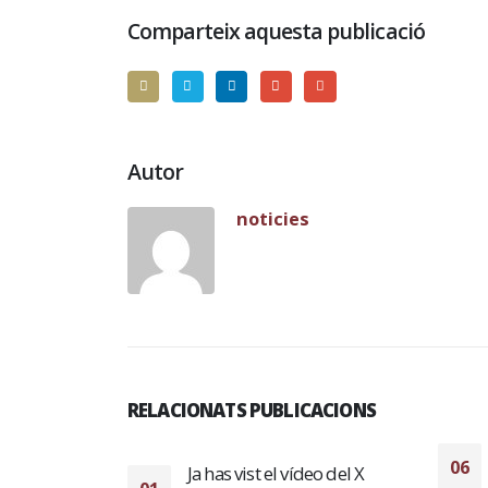
Comparteix aquesta publicació
Autor
noticies
RELACIONATS PUBLICACIONS
El Alzira FS arrolla al
06
eo del X
Benavente y se acerca al