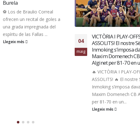
15
Llegeix més
oct.
VICTÒRIA I PLAY-OFFS
ASSOLITS! El nostre Sènior
Inmoking s’imposa davant
Maxim Domenech CB
Alginet per 81-70 en un pa
🔥 VICTÒRIA I PLAY-OFFS
ASSOLITS! 🔥 El nostre Sènior
Inmoking s’imposa davant
Maxim Domenech CB Alginet
per 81-70 en un...
Llegeix més