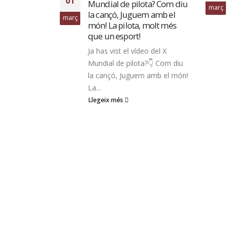
ta? Com diu
Burela
març
m amb el
⚽ Los de Braulio Correal
 molt més
ofrecen un recital de goles a
una grada impregnada del
o del X
espíritu de las Fallas ...
?👇 Com diu
04
Llegeix més
 amb el món!
maig