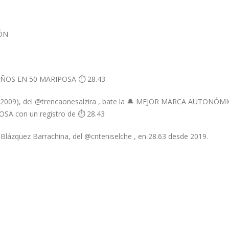
ÓN
OS EN 50 MARIPOSA ⏱️ 28.43
09), del @trencaonesalzira , bate la 🔔 MEJOR MARCA AUTONÓM
SA con un registro de ⏱️ 28.43
Blázquez Barrachina, del @cnteniselche , en 28.63 desde 2019.