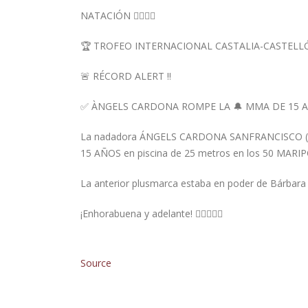
NATACIÓN 🏊‍♀️🏊‍♂️
🏆 TROFEO INTERNACIONAL CASTALIA-CASTELL
🚨 RÉCORD ALERT ‼️
✅ ÀNGELS CARDONA ROMPE LA 🔔 MMA DE 15 AÑ
La nadadora ÁNGELS CARDONA SANFRANCISCO (20
15 AÑOS en piscina de 25 metros en los 50 MARIPO
La anterior plusmarca estaba en poder de Bárbara 
¡Enhorabuena y adelante! 🏊‍♀️🔔🔥👏
Source