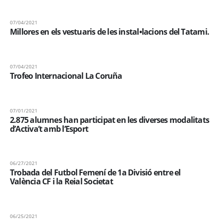
07/04/2021
Millores en els vestuaris de les instal•lacions del Tatami.
07/04/2021
Trofeo Internacional La Coruña
07/01/2021
2.875 alumnes han participat en les diverses modalitats
d’Activa’t amb l’Esport
06/27/2021
Trobada del Futbol Femení de 1a Divisió entre el
València CF i la Reial Societat
06/25/2021