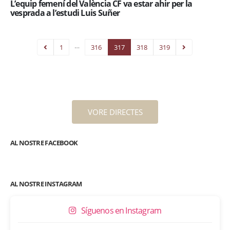
L’equip femení del València CF va estar ahir per la
vesprada a l’estudi Luis Suñer
…
1
316
317
318
319
VORE DIRECTES
AL NOSTRE FACEBOOK
AL NOSTRE INSTAGRAM
Síguenos en Instagram